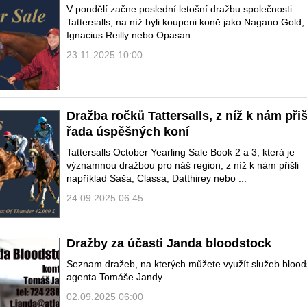
V pondělí začne poslední letošní dražbu společnosti
Tattersalls, na níž byli koupeni koně jako Nagano Gold,
Ignacius Reilly nebo Opasan.
23.11.2025 10:00
Dražba ročků Tattersalls, z níž k nám přiš
řada úspěšných koní
Tattersalls October Yearling Sale Book 2 a 3, která je
významnou dražbou pro náš region, z níž k nám přišli
například Saša, Classa, Datthirey nebo ...
24.09.2025 06:45
Dražby za účasti Janda bloodstock
Seznam dražeb, na kterých můžete využít služeb blood
agenta Tomáše Jandy.
02.09.2025 06:00