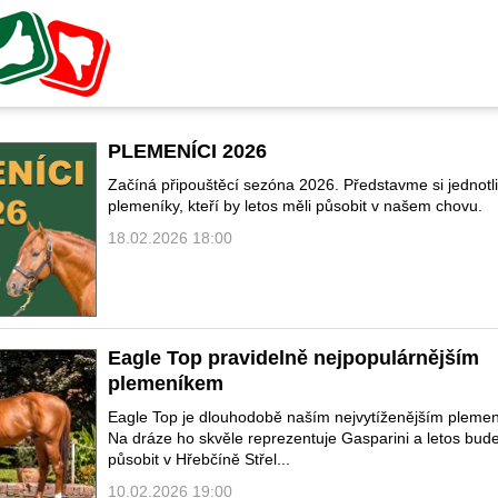
PLEMENÍCI 2026
Začíná připouštěcí sezóna 2026. Představme si jednotl
plemeníky, kteří by letos měli působit v našem chovu.
18.02.2026 18:00
Eagle Top pravidelně nejpopulárnějším
plemeníkem
Eagle Top je dlouhodobě naším nejvytíženějším pleme
Na dráze ho skvěle reprezentuje Gasparini a letos bud
působit v Hřebčíně Střel...
10.02.2026 19:00