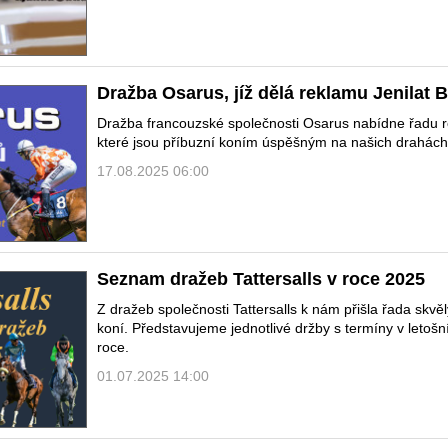
Dražba Osarus, jíž dělá reklamu Jenilat B
Dražba francouzské společnosti Osarus nabídne řadu r
které jsou příbuzní koním úspěšným na našich drahách
17.08.2025 06:00
Seznam dražeb Tattersalls v roce 2025
Z dražeb společnosti Tattersalls k nám přišla řada skvě
koní. Představujeme jednotlivé držby s termíny v letoš
roce.
01.07.2025 14:00