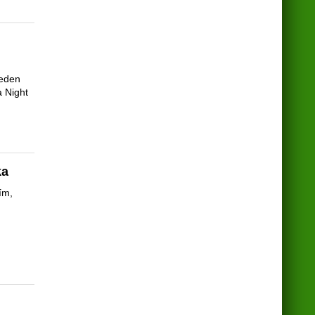
,
jeden
a Night
ka
ím,