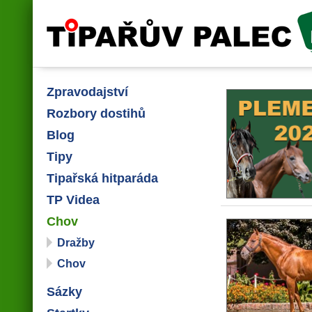
Tipařův palec
Zpravodajství
Rozbory dostihů
Blog
Tipy
Tipařská hitparáda
TP Videa
Chov
Dražby
Chov
Sázky