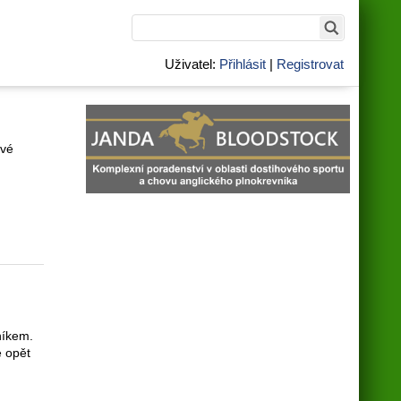
Uživatel:
Přihlásit
|
Registrovat
ivé
níkem.
e opět