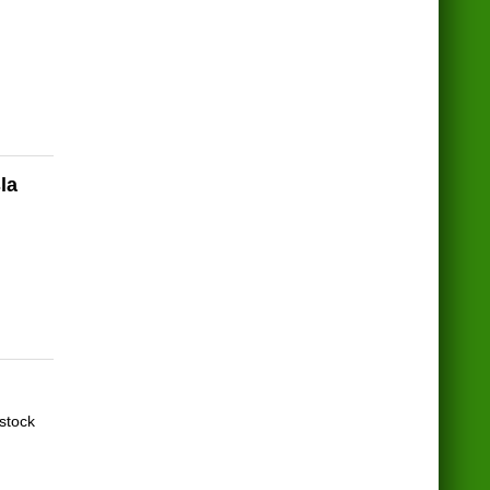
la
stock