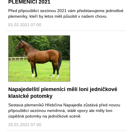
PLEMENÍCI 2021
Před připouštěcí sezónou 2021 vám představujeme jednotlivé
plemeníky, kteří by letos měli působit v našem chovu.
01.02.2021 07:00
Napajedelští plemeníci měli loni jedničkové
klasické potomky
Sestava plemeníků Hřebčína Napajedla zůstává před novou
připouštěcí sezónou neměnná, stálé opory ale měly loni
úspěšné potomky na jedničkové scéně.
20.01.2021 07:00