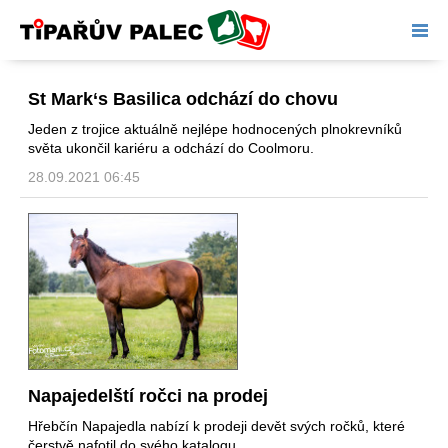
Tipařův palec
St Mark‘s Basilica odchází do chovu
Jeden z trojice aktuálně nejlépe hodnocených plnokrevníků
světa ukončil kariéru a odchází do Coolmoru.
28.09.2021 06:45
Napajedelští ročci na prodej
Hřebčín Napajedla nabízí k prodeji devět svých ročků, které
čerstvě nafotil do svého katalogu.