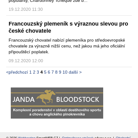
popularity, Chardonney Tcheque zde b...
19.12.2020 11:30
Francouzský plemeník s výraznou slevou pro
české chovatele
Francouzský chovatel nabízí plemeníka pro středoevropské
chovatele za výrazně nižší cenu, než jakou má jeho oficiální
připouštěcí poplatek.
09.12.2020 12:00
<předchozí
1
2
3
4
5
6
7
8
9
10
další >
© 2026
Webhosting
SmartWEB.CZ |
Optimalizace stránek
e4you s.r.o. |
Obchodní