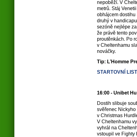
nepoběží. V Chelt
metrů. Stáj Veneti
obhájcem dostihu 
druhý v handicapu 
sezóně nejlépe z
že právě tento pov
proutěnkách. Po r
v Cheltenhamu slav
nováčky.
Tip: L’Homme Pre
STARTOVNÍ LIS
16:00 - Unibet Hu
Dostih slibuje so
svěřenec Nickyh
v Christmas Hurdl
V Cheltenhamu vyh
vyhrál na Chelten
vstoupil ve Fighty