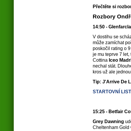
Přečtěte si rozb
Rozbory Ondř
14:50 - Glenfarc
V dostihu se scház
může zamíchat poř
poskočil rating o 
je mu teprve 7 let,
Cottina
Iceo Madr
nechal stát. Dlouho
kros už ale jedno
Tip: J'Arrive De 
STARTOVNÍ LIS
15:25 - Betfair 
Grey Dawning
udě
Cheltenham Gold C