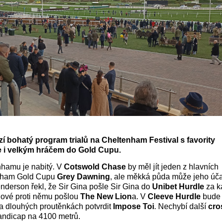
í bohatý program trialů na Cheltenham Festival s favority
 i velkým hráčem do Gold Cupu.
hamu je nabitý. V
Cotswold Chase
by měl jít jeden z hlavních
enham Gold Cupu
Grey Dawning
, ale měkká půda může jeho úča
enderson řekl, že Sir Gina pošle Sir Gina do
Unibet Hurdle
za k
nové proti němu pošlou
The New Lion
a. V
Cleeve Hurdle
bude 
na dlouhých proutěnkách potvrdit
Impose Toi
. Nechybí další
cro
andicap na 4100 metrů.