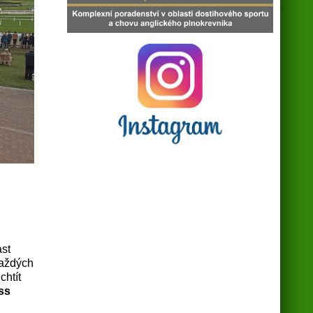
st
aždých
chtít
ss