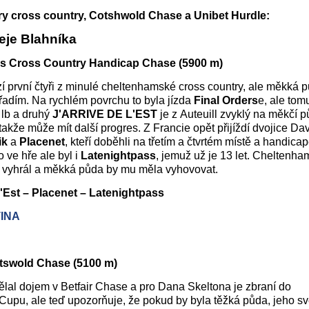
ory cross country, Cotshwold Chase a Unibet Hurdle:
eje Blahníka
las Cross Country Handicap Chase (5900 m)
í první čtyři z minulé cheltenhamské cross country, ale měkká 
adím. Na rychlém povrchu to byla jízda
Final Orders
e, ale tom
9 lb a druhý
J'ARRIVE DE L'EST
je z Auteuill zvyklý na měkčí 
 takže může mít další progres. Z Francie opět přijíždí dvojice Da
ik
a
Placenet
, kteří doběhli na třetím a čtvrtém místě a handicap
 ve hře ale byl i
Latenightpass
, jemuž už je 13 let. Cheltenh
u vyhrál a měkká půda by mu měla vyhovovat.
L'Est – Placenet –
Latenightpass
TINA
Cotswold Chase (5100 m)
lal dojem v Betfair Chase a pro Dana Skeltona je zbraní do
upu, ale teď upozorňuje, že pokud by byla těžká půda, jeho s