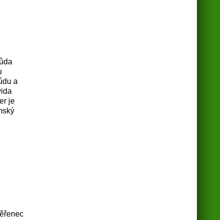
půda
u
půdu a
vida
er je
amský
věřenec