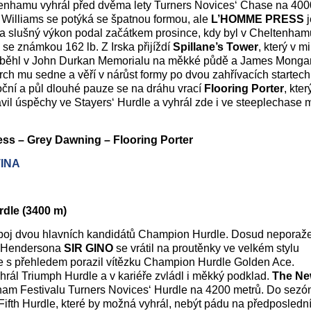
enhamu vyhrál před dvěma lety Turners Novices‘ Chase na 400
i Williams se potýká se špatnou formou, ale
L’HOMME PRESS
j
a slušný výkon podal začátkem prosince, kdy byl v Cheltenham
se známkou 162 lb. Z Irska přijíždí
Spillane’s Tower
, který v m
aběhl v John Durkan Memorialu na měkké půdě a James Mongan
rch mu sedne a věří v nárůst formy po dvou zahřívacích startech
oční a půl dlouhé pauze se na dráhu vrací
Flooring Porter
, kter
il úspěchy ve Stayers‘ Hurdle a vyhrál zde i ve steeplechase 
ss – Grey Dawning – Flooring Porter
TINA
rdle (3400 m)
uboj dvou hlavních kandidátů Champion Hurdle. Dosud neporaž
o Hendersona
SIR GINO
se vrátil na proutěnky ve velkém stylu
e s přehledem porazil vítězku Champion Hurdle Golden Ace.
rál Triumph Hurdle a v kariéře zvládl i měkký podklad.
The Ne
ham Festivalu Turners Novices‘ Hurdle na 4200 metrů. Do sezó
 Fifth Hurdle, které by možná vyhrál, nebýt pádu na předposledn