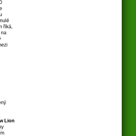
0
e
u
inulé
 říká,
 na
ý
mezi
ený
w Lion
ny
ím