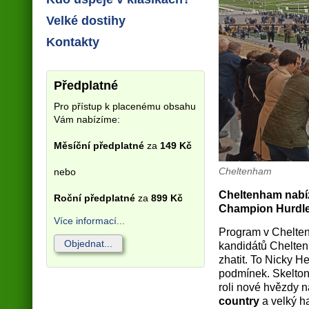
Velké dostihy
Kontakty
Předplatné
Pro přístup k placenému obsahu
Vám nabízíme:
Měsíční předplatné
za
149 Kč
Cheltenham
nebo
Cheltenham nabíz
Roční předplatné
za
899 Kč
Champion Hurdle
Více informací...
Program v Chelten
Objednat...
kandidátů Chelt
zhatit. To Nicky H
podmínek. Skelto
roli nové hvězdy 
country
a velký h