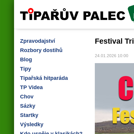
Tipařův palec
Festival T
Zpravodajství
Rozbory dostihů
24.01.2026 10:00
Blog
Tipy
Tipařská hitparáda
TP Videa
Chov
Sázky
Startky
Výsledky
Kdo uspěje v klasikách?