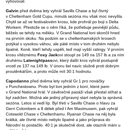
vyhovovat.
Galvin
před dvěma lety vyhrál Savills Chase a byl čtvrtý
v Cheltenham Gold Cupu, minulá sezóna mu však moc nevyšla.
Chytil se až ve festivalovém krosu, kde prohrál po boji s Delta
Workem. Přestože se o něm říká, že potřebuje pevnější půdu,
běželo se tehdy na měkku. V Grand National loni skončil hned
na prvním skoku. Na podzim se v cheltenhamských krosech
potýkal s vysokou váhou, ale páté místo v tom druhém nebylo
špatné. Koně, kteří tehdy uspěli, teď mají vyšší ratingy. V prvním
krosu vítěznému
Foxy Jack
ovi stoupl ze 149 na 157 lb a za ním
druhému
Latenightpass
ovi, který další kros vyhrál postupně
vrostl ze 137 na 149 lb. V únoru šel navíc slušně proti dobrým
proutěnkářům, a proto může mít 30:1 hodnotu.
Capodanno
před dvěma lety vyhrál Gr.1 pro nováčky
v Punchestownu. Proto byl loni jedním z koní, které jsem
v Grand National hrál. V závěrečné pasáži však přestal stíhat a
byl zadržen. Možná ale jediný přípravný start nebyla ta správná
sezóna. Letos si vedl líp. Byl třetí v Savills Chase o hlavu za
Gerri Colombem a 8 délek před I Am Maximusem, pak vyhrál
Cotswold Chase v Cheltenhamu. Ryanair Chase na něj byla
krátká, ale čtvrté místo nebylo špatné a jako průprava do
Národní to postačilo. 40:1 je skutečně dost, ale otazník mám u