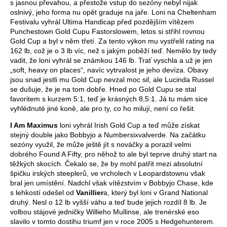
s jasnou převahou, a přestože vstup do sezóny nebyl nijak
oslnivý, jeho forma nu opět graduje na jaře. Loni na Cheltenham
Festivalu vyhrál Ultima Handicap před pozdějším vítězem
Punchestown Gold Cupu Fastorslowem, letos si střihl rovnou
Gold Cup a byl v něm třetí. Za tento výkon mu vystřelil rating na
162 lb, což je o 3 lb víc, než s jakým poběží teď. Nemělo by tedy
vadit, že loni vyhrál se známkou 146 lb. Trať vyschla a už je jen
„soft, heavy on places“, navíc vytrvalost je jeho devíza. Obavy
jsou snad jestli mu Gold Cup nevzal moc sil, ale Lucinda Russel
se dušuje, že je na tom dobře. Hned po Gold Cupu se stal
favoritem s kurzem 5:1, teď je krásných 8,5:1. Já tu mám sice
vyhlédnuté jiné koně, ale pro ty, co ho milují, není co řešit.
I Am Maximus
loni vyhrál Irish Gold Cup a teď může získat
stejný double jako Bobbyjo a Numbersixvalverde. Na začátku
sezóny využil, že může ještě jít s nováčky a porazil velmi
dobrého Found A Fifty, pro něhož to ale byl teprve druhý start na
těžkých skocích. Čekalo se, že by mohl patřit mezi absolutní
špičku irských steeplerů, ve vrcholech v Leopardstownu však
bral jen umístění. Nadchl však vítězstvím v Bobbyjo Chase, kde
s lehkostí odešel od
Vanillier
a, který byl loni v Grand National
druhý. Nesl o 12 lb vyšší váhu a teď bude jejich rozdíl 8 lb. Je
volbou stájové jedničky Willieho Mullinse, ale trenérské eso
slavilo v tomto dostihu triumf jen v roce 2005 s Hedgehunterem.