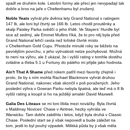
spadl ve druhém kole. Letošní formy ale přeci jen nevypadají tak
dobře a kros na jaře v Cheltenhamu byl zrušený.
Noble Yeats
vyhrál pře dvěma lety Grand National s ratingem
147 lb, ale loni byl čtvrtý se 166 lb. Letos chodil proutěnky a
skalp Paisley Parka svědčí o jeho třídě. Ve Stayers‘ Hurdle byl
sice až sedmý, ale Emmet Mullins říká, že to pro něj byla před
Grand National lehčí cesta než loňské čtvrté místo
v Cheltenham Gold Cupu. Přestože minulé roky se běželo na
pevnějším povrchu, o jeho vytrvalosti nelze pochybovat. Možná
to není na výhru, ale ž ukázal, že i vyšší rating v tomhle dostihu
zvládne a třeba 5:1 u Fortuny do pátého mi přijde jako hodnota.
Ain't That A Shame
před rokem patřil mezi favority zřejmě i
proto, že by s ním mohla Rachael Blackmore vyhrát druhou
Grand National, nakonec však skončil v poli poražených. Jeho
poslední výhra v Gowran Parku nebyla špatná, ale teď má o 8 lb
vyšší rating a koupil si ho na ježdějí amatér David Maxwell.
Galia Des Liteaux
se mi loni líbila mezi nováčky. Byla čtvrtá
v Maldmay Novices‘ Chase v Aintree, hezky vyhrála ve
Warwicku. Tam dobře zaběhla i letos, když byla druhá v Classic
Chase. Poslední start se jí však nepovedl a bude záležet na
tom, jestli to byl pouhý výpadek. Měkká půda by ji však měla