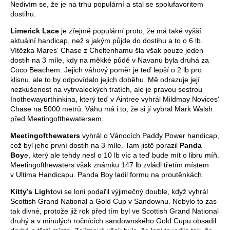
Nedivím se, že je na trhu populární a stal se spolufavoritem
dostihu.
Limerick Lace
je zřejmě populární proto, že má také vyšší
aktuální handicap, než s jakým půjde do dostihu a to o 6 lb.
Vítězka Mares‘ Chase z Cheltenhamu šla však pouze jeden
dostih na 3 míle, kdy na měkké půdě v Navanu byla druhá za
Coco Beachem. Jejich váhový poměr je teď lepší o 2 lb pro
klisnu, ale to by odpovídalo jejich doběhu. Mě odrazuje její
nezkušenost na vytrvaleckých tratích, ale je pravou sestrou
Inothewayurthinkina, který teď v Aintree vyhrál Mildmay Novices‘
Chase na 5000 metrů. Váhu má i to, že si jí vybral Mark Walsh
před Meetingofthewatersem.
Meetingofthewaters
vyhrál o Vánocích Paddy Power handicap,
což byl jeho první dostih na 3 míle. Tam jistě porazil
Panda
Boy
e, který ale tehdy nesl o 10 lb víc a teď bude mít o libru míň.
Meetingofthewaters však známku 147 lb zvládl třetím místem
v Ultima Handicapu. Panda Boy ladil formu na proutěnkách.
Kitty’s Light
ovi se loni podařil výjimečný double, když vyhrál
Scottish Grand National a Gold Cup v Sandownu. Nebylo to zas
tak divné, protože již rok před tím byl ve Scottish Grand National
druhý a v minulých ročnících sandownského Gold Cupu obsadil