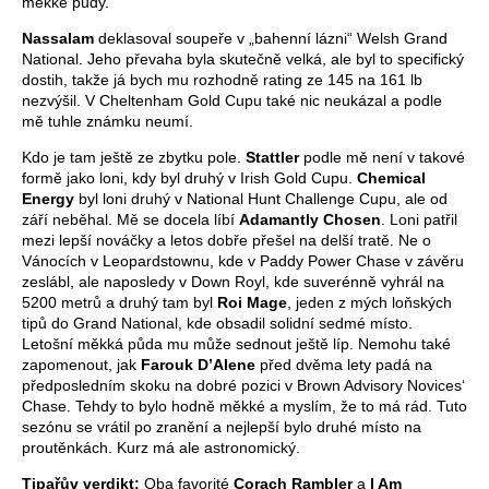
měkké půdy.
Nassalam
deklasoval soupeře v „bahenní lázni“ Welsh Grand
National. Jeho převaha byla skutečně velká, ale byl to specifický
dostih, takže já bych mu rozhodně rating ze 145 na 161 lb
nezvýšil. V Cheltenham Gold Cupu také nic neukázal a podle
mě tuhle známku neumí.
Kdo je tam ještě ze zbytku pole.
Stattler
podle mě není v takové
formě jako loni, kdy byl druhý v Irish Gold Cupu.
Chemical
Energy
byl loni druhý v National Hunt Challenge Cupu, ale od
září neběhal. Mě se docela líbí
Adamantly Chosen
. Loni patřil
mezi lepší nováčky a letos dobře přešel na delší tratě. Ne o
Vánocích v Leopardstownu, kde v Paddy Power Chase v závěru
zeslábl, ale naposledy v Down Royl, kde suverénně vyhrál na
5200 metrů a druhý tam byl
Roi Mage
, jeden z mých loňských
tipů do Grand National, kde obsadil solidní sedmé místo.
Letošní měkká půda mu může sednout ještě líp. Nemohu také
zapomenout, jak
Farouk D’Alene
před dvěma lety padá na
předposledním skoku na dobré pozici v Brown Advisory Novices‘
Chase. Tehdy to bylo hodně měkké a myslím, že to má rád. Tuto
sezónu se vrátil po zranění a nejlepší bylo druhé místo na
proutěnkách. Kurz má ale astronomický.
Tipařův verdikt:
Oba favorité
Corach Rambler
a
I Am