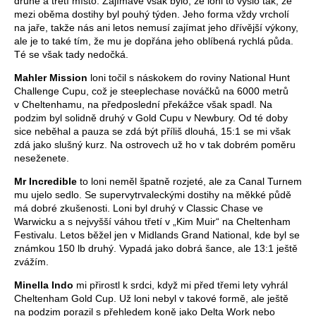
druhé a třetí místo. Zajímavé však bylo, že loni to vyšlo tak, že
mezi oběma dostihy byl pouhý týden. Jeho forma vždy vrcholí
na jaře, takže nás ani letos nemusí zajímat jeho dřívější výkony,
ale je to také tím, že mu je dopřána jeho oblíbená rychlá půda.
Té se však tady nedočká.
Mahler Mission
loni točil s náskokem do roviny National Hunt
Challenge Cupu, což je steeplechase nováčků na 6000 metrů
v Cheltenhamu, na předposlední překážce však spadl. Na
podzim byl solidně druhý v Gold Cupu v Newbury. Od té doby
sice neběhal a pauza se zdá být příliš dlouhá, 15:1 se mi však
zdá jako slušný kurz. Na ostrovech už ho v tak dobrém poměru
neseženete.
Mr Incredible
to loni neměl špatně rozjeté, ale za Canal Turnem
mu ujelo sedlo. Se supervytrvaleckými dostihy na měkké půdě
má dobré zkušenosti. Loni byl druhý v Classic Chase ve
Warwicku a s nejvyšší váhou třetí v „Kim Muir“ na Cheltenham
Festivalu. Letos běžel jen v Midlands Grand National, kde byl se
známkou 150 lb druhý. Vypadá jako dobrá šance, ale 13:1 ještě
zvážím.
Minella Indo
mi přirostl k srdci, když mi před třemi lety vyhrál
Cheltenham Gold Cup. Už loni nebyl v takové formě, ale ještě
na podzim porazil s přehledem koně jako Delta Work nebo