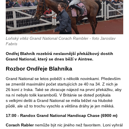
Loňský vítěz Grand National Corach Rambler - foto Jaroslav
Fabris
Ondřej Blahník rozebírá neslavnější překážkový dostih
Grand National, který se dnes běží v Aintree.
Rozbor Ondřeje Blahníka
Grand National se letos poběží s několik novinkami. Především
se zmenšil maximální počet startujících ze 40 na 34. Z nich je
26 koní z Irska. Také se zkracuje nájezd na první překážku, aby
na ní nebylo tolik karambolů. V Británie se doteď potýkala
s velkými dešti a Grand National se měla běžet na hluboké
půdě, ale už to trochu vyschlo a většina dráhy je jen měkká.
17:00 - Randox Grand National Handicap Chase (6900 m)
Corach Rabler
nemůže být nic jiného než favoritem. Loni vyhrál