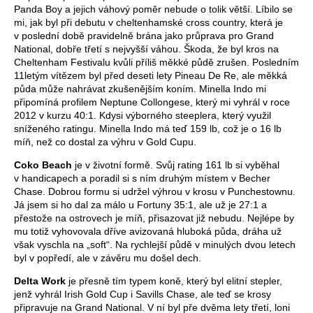
Panda Boy a jejich váhový poměr nebude o tolik větší. Líbilo se
mi, jak byl při debutu v cheltenhamské cross country, která je
v poslední době pravidelně brána jako průprava pro Grand
National, dobře třetí s nejvyšší váhou. Škoda, že byl kros na
Cheltenham Festivalu kvůli příliš měkké půdě zrušen. Posledním
11letým vítězem byl před deseti lety Pineau De Re, ale měkká
půda může nahrávat zkušenějším koním. Minella Indo mi
připomíná profilem Neptune Collongese, který mi vyhrál v roce
2012 v kurzu 40:1. Kdysi výborného steeplera, který využil
sníženého ratingu. Minella Indo má teď 159 lb, což je o 16 lb
míň, než co dostal za výhru v Gold Cupu.
Coko Beach
je v životní formě. Svůj rating 161 lb si vyběhal
v handicapech a poradil si s ním druhým místem v Becher
Chase. Dobrou formu si udržel výhrou v krosu v Punchestownu.
Já jsem si ho dal za málo u Fortuny 35:1, ale už je 27:1 a
přestože na ostrovech je míň, přisazovat již nebudu. Nejlépe by
mu totiž vyhovovala dříve avizovaná hluboká půda, dráha už
však vyschla na „soft“. Na rychlejší půdě v minulých dvou letech
byl v popředí, ale v závěru mu došel dech.
Delta Work
je přesně tím typem koně, který byl elitní stepler,
jenž vyhrál Irish Gold Cup i Savills Chase, ale teď se krosy
připravuje na Grand National. V ní byl pře dvěma lety třetí, loni