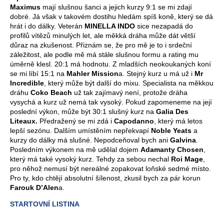
Maximus
mají slušnou šanci a jejich kurzy 9:1 se mi zdají
dobré. Já však v takovém dostihu hledám spíš koně, který se dá
hrát i do dálky. Veterán
MINELLA INDO
sice nezapadá do
profilů vítězů minulých let, ale měkká dráha může dát větší
důraz na zkušenost. Přiznám se, že pro mě je to i srdeční
záležitost, ale podle mě má stále slušnou formu a rating mu
úměrně klesl. 20:1 má hodnotu. Z mladších neokoukaných koní
se mi líbí 15:1 na
Mahler Mission
a. Stejný kurz u má už i
Mr
Incredible
, který může být další do mixu. Specialista na měkkou
dráhu
Coko Beach
už tak zajímavý není, protože dráha
vysychá a kurz už nemá tak vysoký. Pokud zapomeneme na její
poslední výkon, může být 30:1 slušný kurz na
Galia Des
Liteaux.
Předražený se mi zdá i
Capodanno
, který má letos
lepší sezónu. Dalším umístěním nepřekvapí
Noble Yeats
a
kurzy do dálky má slušné. Nepodceňoval bych ani
Galvina
.
Posledním výkonem na mě udělal dojem
Adamanty Chosen
,
který má také vysoký kurz. Tehdy za sebou nechal
Roi Mage
,
pro něhož nemusí být nereálné zopakovat loňské sedmé místo.
Pro ty, kdo chtějí absolutní šílenost, zkusil bych za pár korun
Farouk D’Alen
a.
STARTOVNÍ LISTINA