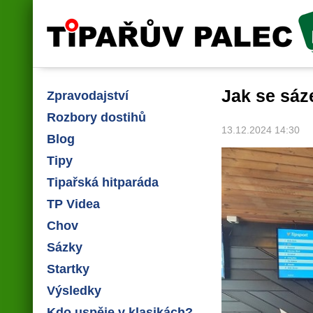
Tipařův palec
Jak se sáz
Zpravodajství
Rozbory dostihů
13.12.2024 14:30
Blog
Tipy
Tipařská hitparáda
TP Videa
Chov
Sázky
Startky
Výsledky
Kdo uspěje v klasikách?