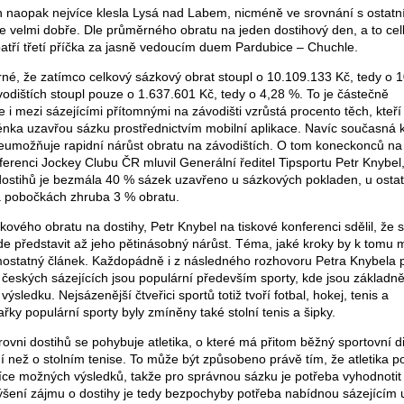
h naopak nejvíce klesla Lysá nad Labem, nicméně ve srovnání s ostatn
ede velmi dobře. Dle průměrného obratu na jeden dostihový den, a to cel
ž patří třetí příčka za jasně vedoucím duem Pardubice – Chuchle.
trné, že zatímco celkový sázkový obrat stoupl o 10.109.133 Kč, tedy o 
odištích stoupl pouze o 1.637.601 Kč, tedy o 4,28 %. To je částečně
 i mezi sázejícími přítomnými na závodišti vzrůstá procento těch, kteří 
nka uzavřou sázku prostřednictvím mobilní aplikace. Navíc současná 
umožňuje rapidní nárůst obratu na závodištích. O tom koneckonců na
erenci Jockey Clubu ČR mluvil Generální ředitel Tipsportu Petr Knybel,
 dostihů je bezmála 40 % sázek uzavřeno u sázkových pokladen, u osta
na pobočkách zhruba 3 % obratu.
ového obratu na dostihy, Petr Knybel na tiskové konferenci sdělil, že s
e představit až jeho pětinásobný nárůst. Téma, jaké kroky by k tomu 
amostatný článek. Každopádně i z následného rozhovoru Petra Knybela 
 českých sázejících jsou populární především sporty, kde jsou základn
výsledku. Nejsázenější čtveřici sportů totiž tvoří fotbal, hokej, tenis a
řky populární sporty byly zmíněny také stolní tenis a šipky.
vni dostihů se pohybuje atletika, o které má přitom běžný sportovní d
í než o stolním tenise. To může být způsobeno právě tím, že atletika 
více možných výsledků, takže pro správnou sázku je potřeba vyhodnotit
šení zájmu o dostihy je tedy bezpochyby potřeba nabídnou sázejícím 