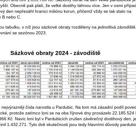
vyšší. Obecně pak platí, že velké dostihy táhnou více. Jen v osmi přípa
hový den nepřesáhl hranici miliónu korun, přičemž vždy se tak stalo na
e B nebo C.
u tabulku, v níž jsou sázkové obraty rozděleny na jednotlivá závodiště,
ovnání se sezónou 2023.
Sázkové obraty 2024 - závodiště
e nejvýrazněji čísla narostla u Pardubic. Na tom má zásadní podíl pove
cké, protože zatímco loni se na oba říjnové dny prosázelo 22.185.524 
.966 Kč. Navíc loni byl v Pardubicích zrušen závěrečný dostihový den, j
činil 1.432.271. Tyto dvě skutečnosti jsou tedy hlavními důvody pardub