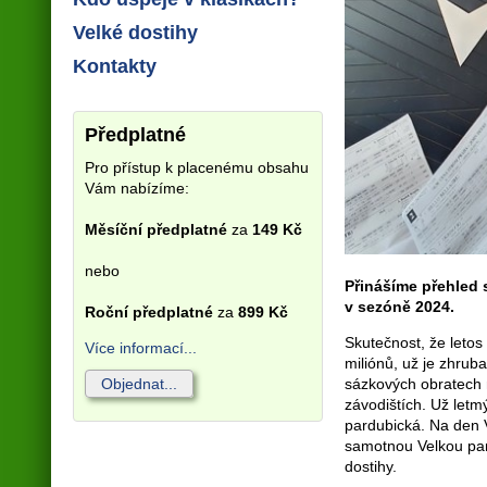
Velké dostihy
Kontakty
Předplatné
Pro přístup k placenému obsahu
Vám nabízíme:
Měsíční předplatné
za
149 Kč
nebo
Přinášíme přehled 
v sezóně 2024.
Roční předplatné
za
899 Kč
Skutečnost, že letos
Více informací...
miliónů, už je zhrub
sázkových obratech n
Objednat...
závodištích. Už letm
pardubická. Na den 
samotnou Velkou pard
dostihy.