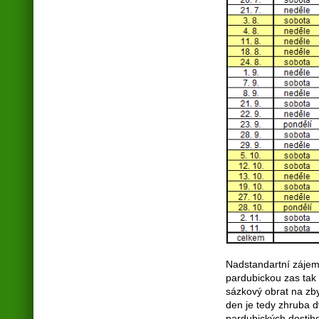
Nadstandartní zájem 
pardubickou zas tak
sázkový obrat na zb
den je tedy zhruba 
pardubických dostiho