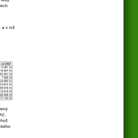
dech
 a v níž
dený
Kč,
ehož
ického