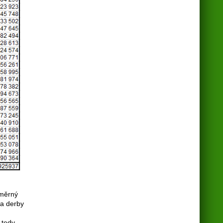
ůměrný
na derby
 tedy