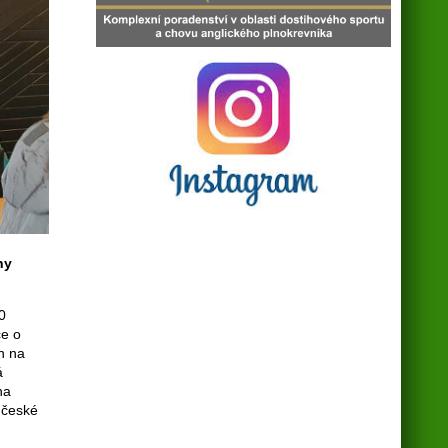
hy
0
ce o
h na
á
na
 české