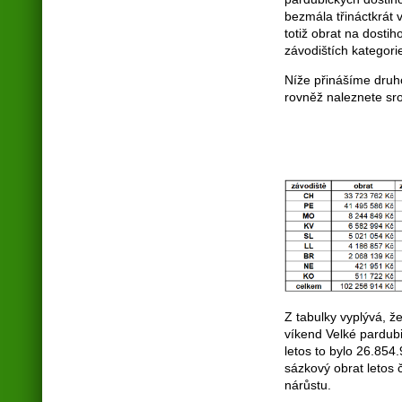
bezmála třináctkrát 
totiž obrat na dosti
závodištích kategori
Níže přinášíme druho
rovněž naleznete sr
Z tabulky vyplývá, ž
víkend Velké pardubi
letos to bylo 26.854
sázkový obrat letos 
nárůstu.