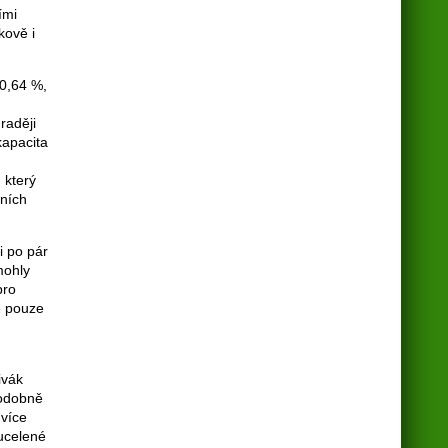
ími
kově i
10,64 %,
raději
kapacita
 který
tních
i po pár
mohly
pro
ě pouze
ivák
podobně
 více
ucelené