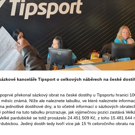
sázkové kanceláře Tipsport o celkových náběrech na české dosti
 poprvé překonal sázkový obrat na české dostihy u Tipsportu hranici 10
a měsíc známá. Níže ale naleznete tabulku, ve které naleznete informa
a jednotlivé dostihové dny, a to včetně informací o sázkových obratec
ý pohled na tuto tabulku prozrazuje, jak výjimečnou pozici zastává Velk
Velké pardubické se totiž prosázelo 24.451.509 Kč, z toho 15.481.644 
ubickou. Jediný dostih tedy tvoří více jak 15 % celoročního obratu na