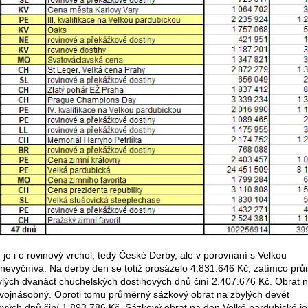
je i o rovinový vrchol, tedy České Derby, ale v porovnání s Velkou
 nevyčnívá. Na derby den se totiž prosázelo 4.831.646 Kč, zatímco pr
ylých dvanáct chuchelských dostihových dnů činí 2.407.676 Kč. Obrat 
dvojnásobný. Oproti tomu průměrný sázkový obrat na zbylých devět
vých dnů činí 1.893.786 Kč. Sázkový obrat na den Velké pardubické je