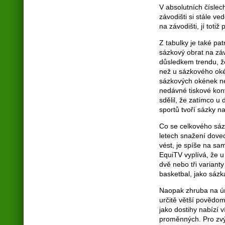
V absolutních číslec
závodišti si stále v
na závodišti, jí toti
Z tabulky je také pa
sázkový obrat na záv
důsledkem trendu, že
než u sázkového oké
sázkových okének ne
nedávné tiskové konf
sdělil, že zatímco u
sportů tvoří sázky 
Co se celkového sázk
letech snažení doved
vést, je spíše na s
EquiTV vyplívá, že u
dvě nebo tři varianty 
basketbal, jako sázka
Naopak zhruba na úro
určitě větší povědom
jako dostihy nabízí 
proměnných. Pro zvý