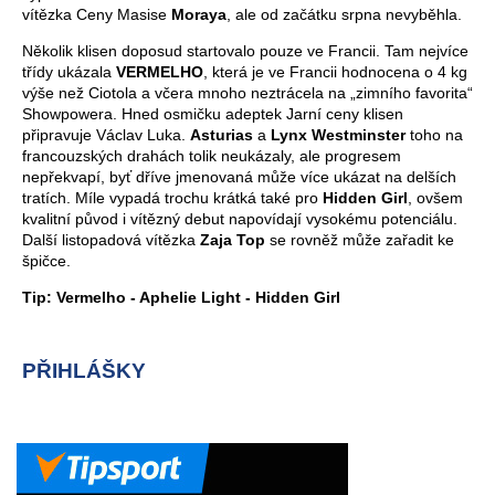
vítězka Ceny Masise
Moraya
, ale od začátku srpna nevyběhla.
Několik klisen doposud startovalo pouze ve Francii. Tam nejvíce
třídy ukázala
VERMELHO
, která je ve Francii hodnocena o 4 kg
výše než Ciotola a včera mnoho neztrácela na „zimního favorita“
Showpowera. Hned osmičku adeptek Jarní ceny klisen
připravuje Václav Luka.
Asturias
a
Lynx Westminster
toho na
francouzských drahách tolik neukázaly, ale progresem
nepřekvapí, byť dříve jmenovaná může více ukázat na delších
tratích. Míle vypadá trochu krátká také pro
Hidden Girl
, ovšem
kvalitní původ i vítězný debut napovídají vysokému potenciálu.
Další listopadová vítězka
Zaja Top
se rovněž může zařadit ke
špičce.
Tip: Vermelho - Aphelie Light - Hidden Girl
PŘIHLÁŠKY