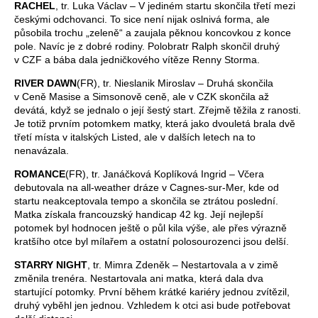
RACHEL
, tr. Luka Václav – V jediném startu skončila třetí mezi
českými odchovanci. To sice není nijak oslnivá forma, ale
působila trochu „zeleně“ a zaujala pěknou koncovkou z konce
pole. Navíc je z dobré rodiny. Polobratr Ralph skončil druhý
v CZF a bába dala jedničkového vítěze Renny Storma.
RIVER DAWN
(FR), tr. Nieslanik Miroslav – Druhá skončila
v Ceně Masise a Simsonově ceně, ale v CZK skončila až
devátá, když se jednalo o její šestý start. Zřejmě těžila z ranosti.
Je totiž prvním potomkem matky, která jako dvouletá brala dvě
třetí místa v italských Listed, ale v dalších letech na to
nenavázala.
ROMANCE
(FR), tr. Janáčková Koplíková Ingrid – Včera
debutovala na all-weather dráze v Cagnes-sur-Mer, kde od
startu neakceptovala tempo a skončila se ztrátou poslední.
Matka získala francouzský handicap 42 kg. Její nejlepší
potomek byl hodnocen ještě o půl kila výše, ale přes výrazně
kratšího otce byl mílařem a ostatní polosourozenci jsou delší.
STARRY NIGHT
, tr. Mimra Zdeněk – Nestartovala a v zimě
změnila trenéra. Nestartovala ani matka, která dala dva
startující potomky. První během krátké kariéry jednou zvítězil,
druhý vyběhl jen jednou. Vzhledem k otci asi bude potřebovat