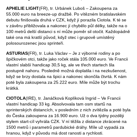
APHELIE LIGHT
(FR), tr. Urbánek Luboš – Zakoupena za
55.000 euro na breeze-up dražbě. Po vítězném bratislavském
debutu finišovala druhá v CZK, když jí porazila Ciotola. K té se
v závěru přibližovala a nakonec jí chybělo půl délky, takže na o
100 metrů delší distanci s ní může poměr sil otočit. Každopádně
také ona má kratší původ, když otec i grupově umístěný
polosourozenec jsou sprinteři.
ASTURIAS
(FR), tr. Luka Václav – Je z výborné rodiny a po
špičkovém otci, takže jako roček stála 105.000 euro. Ve Francii
vlastní slabší handicap 30,5 kg, ale ve třech startech šla
postupně nahoru. Posledně možná doplatila i na nezkušenost,
když se brzy dostala na špici a nakonec skončila čtvrtá. K nám
poté byla zakoupena za 25.222 euro. Míle může být trochu
krátká.
CIOTOLA
(IRE), tr. Janáčková Koplíková Ingrid – Ve Francii
vlastní handicap 33 kg. Absolvovala tam osm startů na
sprinterských distancích, v posledním z nich zvítězila a poté byla
do Česka zakoupena za 16.900 euro. Už o dva týdny později
stylem start-cíl vyhrála CZK. V ní těžila z distance zkrácené na
1500 metrů i parametrů pardubické dráhy. Míle už vypadá za
hranou, když v původu má dost ranosti a rychlosti.