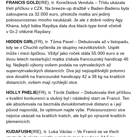
FRANCIS GOLD
(IRE), tr. Korečková Vendula – Třídu ukázala
třetí příčkou v CZK. Na breeze-up dražbě v Baden-Badenu byla
zakoupena za 32.000 euro, přestože matka ani jediný
polosourozenec mnoho neukázali. Je ale z dobré rodiny Agy
Khana, když bába Raydiya dala dva black-type koně včetně
v Gr.2 vítězné Raydary.
HIDDEN GIRL
(FR), tr. Tůma Pavel – Debutovala až v listopadu,
kdy se v Chuchli vyčlenila ze skupiny nezvítězivších. Uspět
může i mezi špičkou. Vždyť jako roček stála 55.000 euro a ve
dvou letech nestartující matka získala francouzský handicap 46
kg. Nejlepší výkony ovšem podala na vytrvaleckých až
supervytrvaleckých distancích. Dva její nejúspěšnější potomci
sice dosáhli na francouzské handicapy 42 a 38 kg na kratších
distancích, ovšem mají rychlejší otce.
HOLLY PHELIE
(FR), tr. Török Dalibor – Debutovala třetí příčkou
v kvalitní konkurenci a slušný byl i následný start ve Francii. Ten
ale absolvovala na bezmála dvoukilometrové distanci a i její
původ napovídá, že optimum najde výše. Polosourozenci sice
nejvíce ukázali na kratších tratích, ale byli po výrazně kratších
plemenících.
KUDAFUSHI
(IRE), tr. Luka Václav – Ve Francii se ve třech