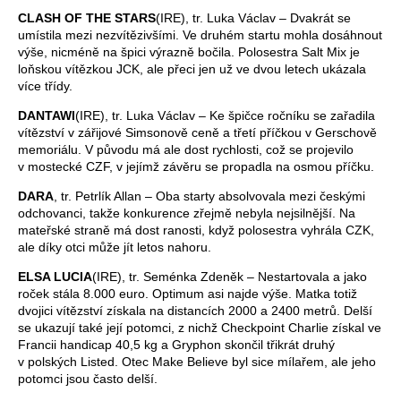
CLASH OF THE STARS
(IRE), tr. Luka Václav – Dvakrát se
umístila mezi nezvítězivšími. Ve druhém startu mohla dosáhnout
výše, nicméně na špici výrazně bočila. Polosestra Salt Mix je
loňskou vítězkou JCK, ale přeci jen už ve dvou letech ukázala
více třídy.
DANTAWI
(IRE), tr. Luka Václav – Ke špičce ročníku se zařadila
vítězství v zářijové Simsonově ceně a třetí příčkou v Gerschově
memoriálu. V původu má ale dost rychlosti, což se projevilo
v mostecké CZF, v jejímž závěru se propadla na osmou příčku.
DARA
, tr. Petrlík Allan – Oba starty absolvovala mezi českými
odchovanci, takže konkurence zřejmě nebyla nejsilnější. Na
mateřské straně má dost ranosti, když polosestra vyhrála CZK,
ale díky otci může jít letos nahoru.
ELSA LUCIA
(IRE), tr. Seménka Zdeněk – Nestartovala a jako
roček stála 8.000 euro. Optimum asi najde výše. Matka totiž
dvojici vítězství získala na distancích 2000 a 2400 metrů. Delší
se ukazují také její potomci, z nichž Checkpoint Charlie získal ve
Francii handicap 40,5 kg a Gryphon skončil třikrát druhý
v polských Listed. Otec Make Believe byl sice mílařem, ale jeho
potomci jsou často delší.