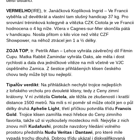
delší distanci.
VERMELHO
(IRE), tr. Janáčková Koplíková Ingrid – Ve Francii
vyběhla už devětkrát a vlastní tam slušný handicap 37 kg. Pro
srovnání tréninková kolegyně a vítězka CZK Ciotola je ve Francii
hodnocena o 4 kg níže. Včera v Cagnes-sur-Mer skončila pátá
v handicapu. Nosila přitom o kilo více než vítěz CZF
Showpower, na něhož ztrácel jen 1 a ½ délky.
ZOJA TOP
, tr. Petrlík Allan – Lehce vyhrála závěrečný díl Fitmin
Cupu. Matka Rabbit Zamindar vyhrála Oaks, ale měla i dost
rychlosti a dala dva jedničkové vítěze na míli včetně ve VJC
úspěšného Zamica. Z šestice přihlášených klisen českého
chovu tedy může být tou nejlepší.
Tipařův verdikt
: Na přihláškách nechybí trojice nejlepších
z loňského vrcholu pro dvouleté klisny, tedy z Ceny zimní
královny. V ní zvítězila
Ciotola
, ale těžila ze zkušeností i kratší
distance 1500 metrů. Na míli s ní poměr sil může otočit jen o půl
délky druhá
Aphelie Light
, třetí příčkou potvrdila třídu
Francis
Gold
. Trojice klisen zamířila mezi hřebce do Ceny zimního
favorita, takže už si vyzkoušely mosteckou míli. Nejvýše z nich
znovu míří
Kudafushi
, protože navzdory hledání volného
prostoru předstihla
Nudu Veritas
i
Dantawi
, pro které míle
vypadá trochu dlouhá. Dobrou třídu ukázal i diskvalifikovaná