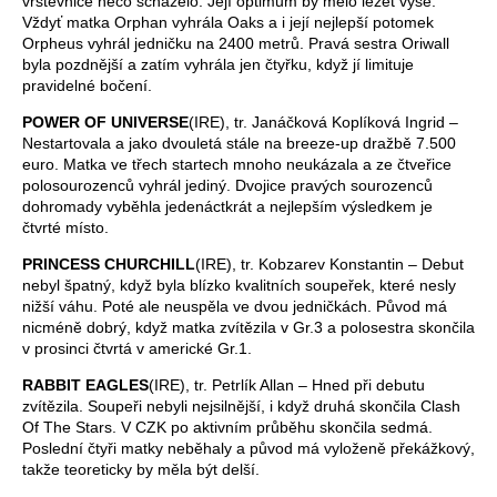
vrstevnice něco scházelo. Její optimum by mělo ležet výše.
Vždyť matka Orphan vyhrála Oaks a i její nejlepší potomek
Orpheus vyhrál jedničku na 2400 metrů. Pravá sestra Oriwall
byla pozdnější a zatím vyhrála jen čtyřku, když jí limituje
pravidelné bočení.
POWER OF UNIVERSE
(IRE), tr. Janáčková Koplíková Ingrid –
Nestartovala a jako dvouletá stále na breeze-up dražbě 7.500
euro. Matka ve třech startech mnoho neukázala a ze čtveřice
polosourozenců vyhrál jediný. Dvojice pravých sourozenců
dohromady vyběhla jedenáctkrát a nejlepším výsledkem je
čtvrté místo.
PRINCESS CHURCHILL
(IRE), tr. Kobzarev Konstantin – Debut
nebyl špatný, když byla blízko kvalitních soupeřek, které nesly
nižší váhu. Poté ale neuspěla ve dvou jedničkách. Původ má
nicméně dobrý, když matka zvítězila v Gr.3 a polosestra skončila
v prosinci čtvrtá v americké Gr.1.
RABBIT EAGLES
(IRE), tr. Petrlík Allan – Hned při debutu
zvítězila. Soupeři nebyli nejsilnější, i když druhá skončila Clash
Of The Stars. V CZK po aktivním průběhu skončila sedmá.
Poslední čtyři matky neběhaly a původ má vyloženě překážkový,
takže teoreticky by měla být delší.