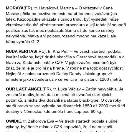
MORAYA
(FR), tr. Havelková Martina – O vítězství v Ceně
Masise přišla po pozitivním testu na přítomnost zakázaných
látek. Každopádně ukázala slušnou třídu, byť výsledek může
zkreslovat dlouhá předstartovní procedura a její tehdejší soupeři
posléze zas tak moc neukázali. Sama už do konce sezóny
nevyběhla. Matka ani polosourozenci mnoho neukázali, ale
bába vyhrála Gr.2.
NUDA VERITAS
(IRE), tr. Kříž Petr – Ve všech startech podala
kvalitní výkony, když druhá skončila v Gerschově memoriálu a o
hlavu za Kudafushi pátá v CZF. V jejím závěru nicméně bylo
znát, že míle je pro ni na hraně. V rodině má totiž dost rychlosti.
Nejlepší z polosourozenců Dainty Dandy získala grupové
umístění jako dvouletá už v červenci a na distanci 1200 metrů.
OUR LAST ANGEL
(FR), tr. Luka Václav – Zatím nevyběhla. Je
ze starší matky, která dala minimálně dvanáct startujících
potomků, z nichž dva dosáhli na status black-type. O dva roky
starší pravá sestra vyhrála na distancích 1850 až 2200 metrů tři
dostihy v Německu, kde uměla handicap pod 60 kg.
OWIDIE
, tr. Záhorová Eva – Ve třech startech podala slušné
výkony, byť šesté místo z CZK napovídá, že jí na nejlepší