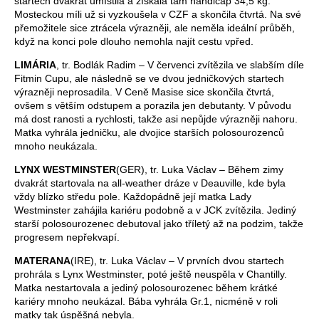
startech dvakrát umístila a získala tam handicap 34,5 kg.
Mosteckou míli už si vyzkoušela v CZF a skončila čtvrtá. Na své
přemožitele sice ztrácela výrazněji, ale neměla ideální průběh,
když na konci pole dlouho nemohla najít cestu vpřed.
LIMÁRIA
, tr. Bodlák Radim – V červenci zvítězila ve slabším díle
Fitmin Cupu, ale následně se ve dvou jedničkových startech
výrazněji neprosadila. V Ceně Masise sice skončila čtvrtá,
ovšem s větším odstupem a porazila jen debutanty. V původu
má dost ranosti a rychlosti, takže asi nepůjde výrazněji nahoru.
Matka vyhrála jedničku, ale dvojice starších polosourozenců
mnoho neukázala.
LYNX WESTMINSTER
(GER), tr. Luka Václav – Během zimy
dvakrát startovala na all-weather dráze v Deauville, kde byla
vždy blízko středu pole. Každopádně její matka Lady
Westminster zahájila kariéru podobně a v JCK zvítězila. Jediný
starší polosourozenec debutoval jako tříletý až na podzim, takže
progresem nepřekvapí.
MATERANA
(IRE), tr. Luka Václav – V prvních dvou startech
prohrála s Lynx Westminster, poté ještě neuspěla v Chantilly.
Matka nestartovala a jediný polosourozenec během krátké
kariéry mnoho neukázal. Bába vyhrála Gr.1, nicméně v roli
matky tak úspěšná nebyla.