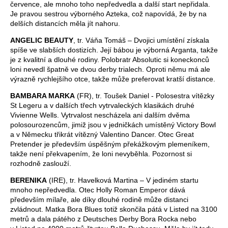
července, ale mnoho toho nepředvedla a další start nepřidala.
Je pravou sestrou výborného Azteka, což napovídá, že by na
delších distancích měla jít nahoru.
ANGELIC BEAUTY
, tr. Váňa Tomáš – Dvojici umístění získala
spíše ve slabších dostizích. Její bábou je výborná Arganta, takže
je z kvalitní a dlouhé rodiny. Polobratr Absolutic si koneckonců
loni nevedl špatně ve dvou derby trialech. Oproti němu má ale
výrazně rychlejšího otce, takže může preferovat kratší distance.
BAMBARA MARKA
(FR), tr. Toušek Daniel - Polosestra vítězky
St Legeru a v dalších třech vytrvaleckých klasikách druhé
Vivienne Wells. Vytrvalost nescházela ani dalším dvěma
polosourozencům, jimiž jsou v jedničkách umístěný Victory Bowl
a v Německu třikrát vítězný Valentino Dancer. Otec Great
Pretender je především úspěšným překážkovým plemeníkem,
takže není překvapením, že loni nevyběhla. Pozornost si
rozhodně zaslouží.
BERENIKA
(IRE), tr. Havelková Martina – V jediném startu
mnoho nepředvedla. Otec Holly Roman Emperor dává
především mílaře, ale díky dlouhé rodině může distanci
zvládnout. Matka Bora Blues totiž skončila pátá v Listed na 3100
metrů a dala pátého z Deutsches Derby Bora Rocka nebo