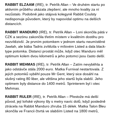
RABBIT ELZAAM
(IRE), tr. Petrlík Allan – Ve druhém startu po
aktivním průběhu ukázala zlepšení, ale mnoho kvality za ní
nezůstalo. Podobně jako stájová kolegyně Rabbit Coulsty
nedisponuje původem, který by napovídal optimu na delších
distancích.
RABBIT MANDURO
(IRE), tr. Petrlík Allan – Loni skončila pátá v
CZK a sezónu zakončila třetím místem v kvalitním dostihu pro
nezvítězivší. Je prvním potomkem v jednom startu neumístěné
Jawlah, ale bába Tadris zvítězila v mílovém Listed a dala black-
type potomka. Distanci prostát může, když otec Manduro měl
optimum kolem dvou kilometrů a jeho potomci jsou často delší.
RABBIT MEHMAS
(IRE), tr. Petrlík Allan – Zatím nevyběhla a
jako odstávče stála 2000 euro. Matka Furnival nestartovala. Z
jejích potomků vyběhl pouze Mr Gent, který sice dosáhl na
slušný rating 80 liber, ale většina jeho startů byla slabší. Jeho
optimem byly distance do 1400 metrů. Sprinterem byl i otec
Mehmas.
RABBIT RULER
(IRE), tr. Petrlík Allan – Přestože má delší
původ, její loňské výkony šly s metry navíc dolů, když posledně
ztrácela na Rabbit Manduro zhruba 15 délek. Matka Talon Bleu
skončila ve Francii čtvrtá ve slabším Listed na 1800 metrů,