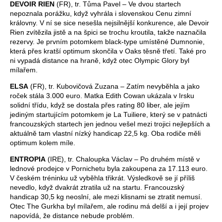
DEVOIR RIEN
(FR), tr. Tůma Pavel – Ve dvou startech
nepoznala porážku, když vyhrála i slovenskou Cenu zimní
královny. V ní se sice nesešla nejsilnější konkurence, ale Devoir
Rien zvítězila jistě a na špici se trochu kroutila, takže naznačila
rezervy. Je prvním potomkem black-type umístěné Dumnonie,
která přes kratší optimum skončila v Oaks těsně třetí. Také pro
ni vypadá distance na hraně, když otec Olympic Glory byl
mílařem.
ELSA
(FR), tr. Kubovičová Zuzana – Zatím nevyběhla a jako
roček stála 3.000 euro. Matka Edith Cowan ukázala v Irsku
solidní třídu, když se dostala přes rating 80 liber, ale jejím
jediným startujícím potomkem je La Tuiliere, který se v patnácti
francouzských startech jen jednou vešel mezi trojici nejlepších a
aktuálně tam vlastní nízký handicap 22,5 kg. Oba rodiče měli
optimum kolem míle.
ENTROPIA
(IRE), tr. Chaloupka Václav – Po druhém místě v
lednové prodejce v Pornichetu byla zakoupena za 17.113 euro.
V českém tréninku už vyběhla třikrát. Výsledkově se jí příliš
nevedlo, když dvakrát ztratila už na startu. Francouzský
handicap 30,5 kg neoslní, ale mezi klisnami se ztratit nemusí.
Otec The Gurkha byl mílařem, ale rodinu má delší a i její projev
napovídá, že distance nebude problém.