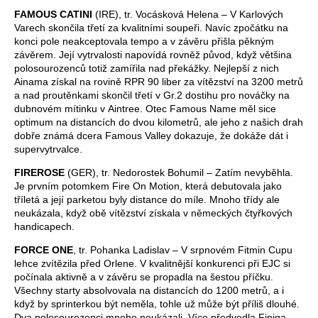
FAMOUS CATINI
(IRE), tr. Vocásková Helena – V Karlových
Varech skončila třetí za kvalitními soupeři. Navíc zpočátku na
konci pole neakceptovala tempo a v závěru přišla pěkným
závěrem. Její vytrvalosti napovídá rovněž původ, když většina
polosourozenců totiž zamířila nad překážky. Nejlepší z nich
Ainama získal na rovině RPR 90 liber za vítězství na 3200 metrů
a nad proutěnkami skončil třetí v Gr.2 dostihu pro nováčky na
dubnovém mítinku v Aintree. Otec Famous Name měl sice
optimum na distancích do dvou kilometrů, ale jeho z našich drah
dobře známá dcera Famous Valley dokazuje, že dokáže dát i
supervytrvalce.
FIREROSE
(GER), tr. Nedorostek Bohumil – Zatím nevyběhla.
Je prvním potomkem Fire On Motion, která debutovala jako
tříletá a její parketou byly distance do míle. Mnoho třídy ale
neukázala, když obě vítězství získala v německých čtyřkových
handicapech.
FORCE ONE
, tr. Pohanka Ladislav – V srpnovém Fitmin Cupu
lehce zvítězila před Orlene. V kvalitnější konkurenci při EJC si
počínala aktivně a v závěru se propadla na šestou příčku.
Všechny starty absolvovala na distancích do 1200 metrů, a i
když by sprinterkou být neměla, tohle už může být příliš dlouhé.
Dva polosourezenci mnoho neukázali. Více předvedla Finiga,