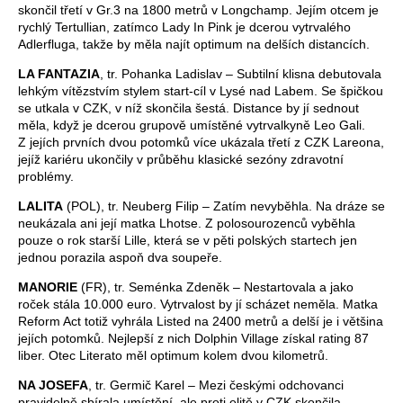
skončil třetí v Gr.3 na 1800 metrů v Longchamp. Jejím otcem je
rychlý Tertullian, zatímco Lady In Pink je dcerou vytrvalého
Adlerfluga, takže by měla najít optimum na delších distancích.
LA FANTAZIA
, tr. Pohanka Ladislav – Subtilní klisna debutovala
lehkým vítězstvím stylem start-cíl v Lysé nad Labem. Se špičkou
se utkala v CZK, v níž skončila šestá. Distance by jí sednout
měla, když je dcerou grupově umístěné vytrvalkyně Leo Gali.
Z jejích prvních dvou potomků více ukázala třetí z CZK Lareona,
jejíž kariéru ukončily v průběhu klasické sezóny zdravotní
problémy.
LALITA
(POL), tr. Neuberg Filip – Zatím nevyběhla. Na dráze se
neukázala ani její matka Lhotse. Z polosourozenců vyběhla
pouze o rok starší Lille, která se v pěti polských startech jen
jednou porazila aspoň dva soupeře.
MANORIE
(FR), tr. Seménka Zdeněk – Nestartovala a jako
roček stála 10.000 euro. Vytrvalost by jí scházet neměla. Matka
Reform Act totiž vyhrála Listed na 2400 metrů a delší je i většina
jejích potomků. Nejlepší z nich Dolphin Village získal rating 87
liber. Otec Literato měl optimum kolem dvou kilometrů.
NA JOSEFA
, tr. Germič Karel – Mezi českými odchovanci
pravidelně sbírala umístění, ale proti elitě v CZK skončila