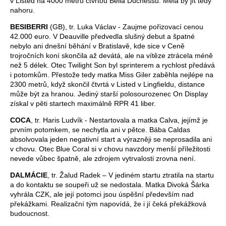
v Listed na 4000 metrů čtvrtou Bella Duchessu. Měla by jít tedy
nahoru.
BESIBERRI
(GB), tr. Luka Václav - Zaujme pořizovací cenou
42.000 euro. V Deauville předvedla slušný debut a špatné
nebylo ani dnešní běhání v Bratislavě, kde sice v Ceně
trojročních koní skončila až devátá, ale na vítěze ztrácela méně
než 5 délek. Otec Twilight Son byl sprinterem a rychlost předává
i potomkům. Přestože tedy matka Miss Giler zaběhla nejlépe na
2300 metrů, když skončil čtvrtá v Listed v Lingfieldu, distance
může být za hranou. Jediný starší polosourozenec On Display
získal v pěti startech maximálně RPR 41 liber.
COCA
, tr. Haris Ludvík - Nestartovala a matka Calva, jejímž je
prvním potomkem, se nechytla ani v pětce. Bába Caldas
absolvovala jeden negativní start a výrazněji se neprosadila ani
v chovu. Otec Blue Coral si v chovu navzdory menší příležitosti
nevede vůbec špatně, ale zdrojem vytrvalosti zrovna není.
DALMÁCIE
, tr. Žalud Radek – V jediném startu ztratila na startu
a do kontaktu se soupeři už se nedostala. Matka Divoká Šárka
vyhrála CZK, ale její potomci jsou úspěšní především nad
překážkami. Realizační tým napovídá, že i jí čeká překážková
budoucnost.