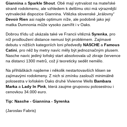
Giannina
a
Sparkle Shout
. Obě mají vytrvalost na mateřské
straně rodokmenu, ale vzhledem k delšímu otci má výraznější
vytrvalecké dispozice Giannina. Vítězka slovenské „královny“
Devoir Rien
asi najde optimum níže, ale podobně jako její
matka Dumnonia může vysoko zamířit i v Oaks.
Dobrou třídu už ukázala také ve Francii vítězná
Syrenka
, pro
níž prodloužení distance nemusí být problémem. Zajímavé
debutu v nižších kategoriích loni předvedly
NASCHE
a
Famous
Catini
, pro něž by metry navíc měly být jednoznačným plusem.
Nasche navíc jediný loňský start absolvovala už zkraje července
na distanci 1300 metrů, což jí teoreticky sedět nemělo.
Na přihláškách najdeme i několik nestartovavších klisen se
zajímavými rodokmeny. Z nich si zmínku zaslouží minimálně
polosestra v loňském Oaks druhé Vivienne Wells
Bambara
Marka
a
Lady In Pink
, která zaujme grupovou polosestrou i
cenovkou 34.000 euro.
Tip: Nasche - Giannina - Syrenka
(Jaroslav Fabris)