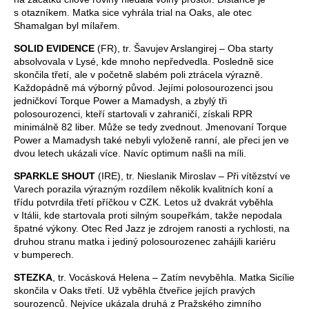
s otazníkem. Matka sice vyhrála trial na Oaks, ale otec
Shamalgan byl mílařem.
SOLID EVIDENCE
(FR), tr. Šavujev Arslangirej – Oba starty
absolvovala v Lysé, kde mnoho nepředvedla. Posledně sice
skončila třetí, ale v početně slabém poli ztrácela výrazně.
Každopádně má výborný původ. Jejími polosourozenci jsou
jedničkoví Torque Power a Mamadysh, a zbylý tři
polosourozenci, kteří startovali v zahraničí, získali RPR
minimálně 82 liber. Může se tedy zvednout. Jmenovaní Torque
Power a Mamadysh také nebyli vyloženě ranní, ale přeci jen ve
dvou letech ukázali více. Navíc optimum našli na míli.
SPARKLE SHOUT
(IRE), tr. Nieslanik Miroslav – Při vítězství ve
Varech porazila výrazným rozdílem několik kvalitních koní a
třídu potvrdila třetí příčkou v CZK. Letos už dvakrát vyběhla
v Itálii, kde startovala proti silným soupeřkám, takže nepodala
špatné výkony. Otec Red Jazz je zdrojem ranosti a rychlosti, na
druhou stranu matka i jediný polosourozenec zahájili kariéru
v bumperech.
STEZKA
, tr. Vocásková Helena – Zatím nevyběhla. Matka Sicílie
skončila v Oaks třetí. Už vyběhla čtveřice jejích pravých
sourozenců. Nejvíce ukázala druhá z Pražského zimního