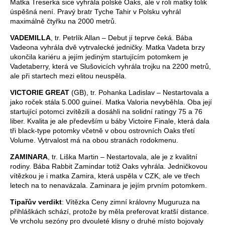
Matka Treserka sice vyhrála polské Oaks, ale v roli matky tolik
úspěšná není. Pravý bratr Tyche Tahir v Polsku vyhrál
maximálně čtyřku na 2000 metrů.
VADEMILLA
, tr. Petrlík Allan – Debut jí teprve čeká. Bába
Vadeona vyhrála dvě vytrvalecké jedničky. Matka Vadeta brzy
ukončila kariéru a jejím jediným startujícím potomkem je
Vadetaberry, která ve Slušovicích vyhrála trojku na 2200 metrů,
ale při startech mezi elitou neuspěla.
VICTORIE GREAT
(GB), tr. Pohanka Ladislav – Nestartovala a
jako roček stála 5.000 guineí. Matka Valoria nevyběhla. Oba její
startující potomci zvítězili a dosáhli na solidní ratingy 75 a 76
liber. Kvalita je ale především u báby Victoire Finale, která dala
tři black-type potomky včetně v obou ostrovních Oaks třetí
Volume. Vytrvalost má na obou stranách rodokmenu.
ZAMINARA
, tr. Liška Martin – Nestartovala, ale je z kvalitní
rodiny. Bába Rabbit Zamindar totiž Oaks vyhrála. Jedničkovou
vítězkou je i matka Zamira, která uspěla v CZK, ale ve třech
letech na to nenavázala. Zaminara je jejím prvním potomkem.
Tipařův verdikt
: Vítězka Ceny zimní královny Muguruza na
přihláškách schází, protože by měla preferovat kratší distance.
Ve vrcholu sezóny pro dvouleté klisny o druhé místo bojovaly