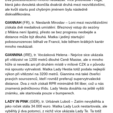
která jako dvouletá skončila dvakrát druhá mezi nezvítězivšími,
ale kvůli startu pod chybným jménem byla následně
diskvalifikována.
GIANNAH
(FR), tr. Nieslanik Miroslav – Loni mezi nezvítězivšími
získala dvě medailová umístění. Březnový vstup do sezóny
z Milána není špatný, přesto se bez progresu neobejde a
distance může být dlouhá. Matka i jediný startující
polosourozencec běhali ve Francii, kde během krátkých kariér
mnoho neukázali.
GIANNINA
(IRE), tr. Vocásková Helena - Nejvíce sice ukázala
při vítězství ve 1200 metrů dlouhé Ceně Masise, ale o mnoho
hůře si nevedla ani při druhém místě v mílové CZK a v původu
má spoustu vytrvalosti. Matka Lady Hestia totiž podala nejlepší
výkon při vítězství na 3200 metrů. Giannina má také čtveřici
pravých sourozenců, kteří rovněž preferují supervytrvalecké
distance. Dva z nich získali RPR minimálně 84 liber, což u nás
znamená jedničkovou třídu. Lady Vesta dosáhla na ještě vyšší
známku, ale startovala pouze v bumperech.
LADY IN PINK
(GER), tr. Urbánek Luboš – Zatím nevyběhla a
jako roček stála 34.000 euro. Matka Lady Luck nestartovala, ale
vyběhly jí dva potomci, z nichž více ukázala Lady Te. Ta totiž