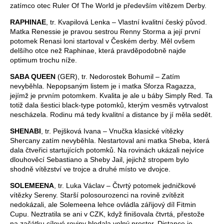
zatímco otec Ruler Of The World je především vítězem Derby.
RAPHINAE
, tr. Kvapilová Lenka – Vlastní kvalitní český původ.
Matka Renessie je pravou sestrou Renny Storma a její první
potomek Renasi loni startoval v Českém derby. Měl ovšem
delšího otce než Raphinae, která pravděpodobně najde
optimum trochu níže.
SABA QUEEN
(GER), tr. Nedorostek Bohumil – Zatím
nevyběhla. Nepopsaným listem je i matka Sforza Ragazza,
jejímž je prvním potomkem. Kvalita je ale u báby Simply Red. Ta
totiž dala šestici black-type potomků, kterým vesměs vytrvalost
nescházela. Rodinu má tedy kvalitní a distance by jí měla sedět.
SHENABI
, tr. Pejšková Ivana – Vnučka klasické vítězky
Shercany zatím nevyběhla. Nestartoval ani matka Sheba, která
dala čtveřici startujících potomků. Na rovinách ukázali nejvíce
dlouhověcí Sebastiano a Sheby Jail, jejichž stropem bylo
shodně vítězství ve trojce a druhé místo ve dvojce.
SOLEMEENA
, tr. Luka Václav – Čtvrtý potomek jedničkové
vítězky Sereny. Starší polosourozenci na rovině zvítězit
nedokázali, ale Solemeena lehce ovládla zářijový díl Fitmin
Cupu. Neztratila se ani v CZK, když finišovala čtvrtá, přestože
na začátku cílové roviny hledala volný prostor. Distance je