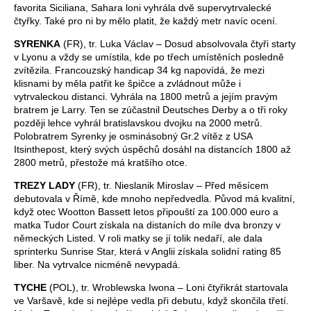
favorita Siciliana, Sahara loni vyhrála dvě supervytrvalecké
čtyřky. Také pro ni by mělo platit, že každý metr navíc ocení.
SYRENKA
(FR), tr. Luka Václav – Dosud absolvovala čtyři starty
v Lyonu a vždy se umístila, kde po třech umístěních posledně
zvítězila. Francouzský handicap 34 kg napovídá, že mezi
klisnami by měla patřit ke špičce a zvládnout může i
vytrvaleckou distanci. Vyhrála na 1800 metrů a jejím pravým
bratrem je Larry. Ten se zúčastnil Deutsches Derby a o tři roky
později lehce vyhrál bratislavskou dvojku na 2000 metrů.
Polobratrem Syrenky je osminásobný Gr.2 vítěz z USA
Itsinthepost, který svých úspěchů dosáhl na distancích 1800 až
2800 metrů, přestože má kratšího otce.
TREZY LADY
(FR), tr. Nieslanik Miroslav – Před měsícem
debutovala v Římě, kde mnoho nepředvedla. Původ má kvalitní,
když otec Wootton Bassett letos připouští za 100.000 euro a
matka Tudor Court získala na distaních do míle dva bronzy v
německých Listed. V roli matky se jí tolik nedaří, ale dala
sprinterku Sunrise Star, která v Anglii získala solidní rating 85
liber. Na vytrvalce nicméně nevypadá.
TYCHE
(POL), tr. Wroblewska Iwona – Loni čtyřikrát startovala
ve Varšavě, kde si nejlépe vedla při debutu, když skončila třetí.