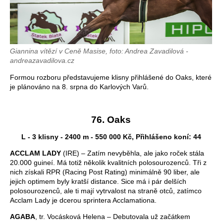
Giannina vítězí v Ceně Masise, foto: Andrea Zavadilová -
andreazavadilova.cz
Formou rozboru představujeme klisny přihlášené do Oaks, které
je plánováno na 8. srpna do Karlových Varů.
76. Oaks
L - 3 klisny - 2400 m - 550 000 Kč, Přihlášeno koní: 44
ACCLAM LADY
(IRE) – Zatím nevyběhla, ale jako roček stála
20.000 guineí. Má totiž několik kvalitních polosourozenců. Tři z
nich získali RPR (Racing Post Rating) minimálně 90 liber, ale
jejich optimem byly kratší distance. Sice má i pár delších
polosourozenců, ale ti mají vytrvalost na straně otců, zatímco
Acclam Lady je dcerou sprintera Acclamationa.
AGABA
, tr. Vocásková Helena – Debutovala už začátkem