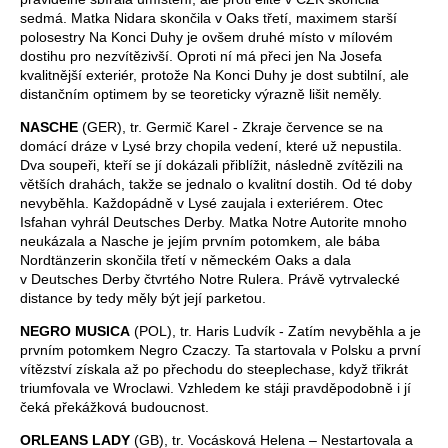
sedmá. Matka Nidara skončila v Oaks třetí, maximem starší
polosestry Na Konci Duhy je ovšem druhé místo v mílovém
dostihu pro nezvítězivší. Oproti ní má přeci jen Na Josefa
kvalitnější exteriér, protože Na Konci Duhy je dost subtilní, ale
distančním optimem by se teoreticky výrazně lišit neměly.
NASCHE
(GER), tr. Germič Karel - Zkraje července se na
domácí dráze v Lysé brzy chopila vedení, které už nepustila.
Dva soupeři, kteří se jí dokázali přiblížit, následně zvítězili na
větších drahách, takže se jednalo o kvalitní dostih. Od té doby
nevyběhla. Každopádně v Lysé zaujala i exteriérem. Otec
Isfahan vyhrál Deutsches Derby. Matka Notre Autorite mnoho
neukázala a Nasche je jejím prvním potomkem, ale bába
Nordtänzerin skončila třetí v německém Oaks a dala
v Deutsches Derby čtvrtého Notre Rulera. Právě vytrvalecké
distance by tedy měly být její parketou.
NEGRO MUSICA
(POL), tr. Haris Ludvík - Zatím nevyběhla a je
prvním potomkem Negro Czaczy. Ta startovala v Polsku a první
vítězství získala až po přechodu do steeplechase, když třikrát
triumfovala ve Wroclawi. Vzhledem ke stáji pravděpodobně i jí
čeká překážková budoucnost.
ORLEANS LADY
(GB), tr. Vocásková Helena – Nestartovala a