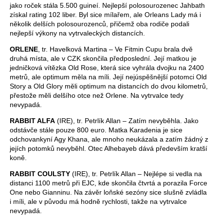
jako roček stála 5.500 guineí. Nejlepší polosourozenec Jahbath
získal rating 102 liber. Byl sice mílařem, ale Orleans Lady má i
několik delších polosourozenců, přičemž oba rodiče podali
nejlepší výkony na vytrvaleckých distancích.
ORLENE
, tr. Havelková Martina – Ve Fitmin Cupu brala dvě
druhá místa, ale v CZK skončila předposlední. Její matkou je
jedničková vítězka Old Rose, která sice vyhrála dvojku na 2400
metrů, ale optimum měla na míli. Její nejúspěšnější potomci Old
Story a Old Glory měli optimum na distancích do dvou kilometrů,
přestože měli delšího otce než Orlene. Na vytrvalce tedy
nevypadá.
RABBIT ALFA
(IRE), tr. Petrlík Allan – Zatím nevyběhla. Jako
odstávče stále pouze 800 euro. Matka Karadenia je sice
odchovankyní Agy Khana, ale mnoho neukázala a zatím žádný z
jejích potomků nevyběhl. Otec Alhebayeb dává především kratší
koně.
RABBIT COULSTY
(IRE), tr. Petrlík Allan – Nejlépe si vedla na
distanci 1100 metrů při EJC, kde skončila čtvrtá a porazila Force
One nebo Gianninu. Na závěr loňské sezóny sice slušně zvládla
i míli, ale v původu má hodně rychlosti, takže na vytrvalce
nevypadá.