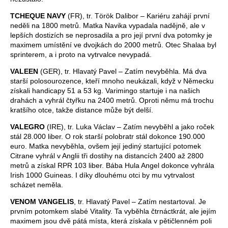
TCHEQUE NAVY
(FR), tr. Török Dalibor – Kariéru zahájí první
neděli na 1800 metrů. Matka Navika vypadala nadějně, ale v
lepších dostizích se neprosadila a pro její první dva potomky je
maximem umístění ve dvojkách do 2000 metrů. Otec Shalaa byl
sprinterem, a i proto na vytrvalce nevypadá.
VALEEN
(GER), tr. Hlavatý Pavel – Zatím nevyběhla. Má dva
starší polosourozence, kteří mnoho neukázali, když v Německu
získali handicapy 51 a 53 kg. Varimingo startuje i na našich
drahách a vyhrál čtyřku na 2400 metrů. Oproti němu má trochu
kratšího otce, takže distance může být delší.
VALEGRO
(IRE), tr. Luka Václav – Zatím nevyběhl a jako roček
stál 28.000 liber. O rok starší polobratr stál dokonce 190.000
euro. Matka nevyběhla, ovšem její jediný startující potomek
Citrane vyhrál v Anglii tři dostihy na distancích 2400 až 2800
metrů a získal RPR 103 liber. Bába Hula Angel dokonce vyhrála
Irish 1000 Guineas. I díky dlouhému otci by mu vytrvalost
scházet neměla.
VENOM VANGELIS
, tr. Hlavatý Pavel – Zatím nestartoval. Je
prvním potomkem slabé Vitality. Ta vyběhla čtrnáctkrát, ale jejím
maximem jsou dvě pátá místa, která získala v pětičlenném poli