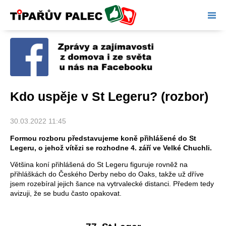
Tipařův palec
Kdo uspěje v St Legeru? (rozbor)
30.03.2022 11:45
Formou rozboru představujeme koně přihlášené do St
Legeru, o jehož vítězi se rozhodne 4. září ve Velké Chuchli.
Většina koní přihlášená do St Legeru figuruje rovněž na
přihláškách do Českého Derby nebo do Oaks, takže už dříve
jsem rozebíral jejich šance na vytrvalecké distanci. Předem tedy
avizuji, že se budu často opakovat.