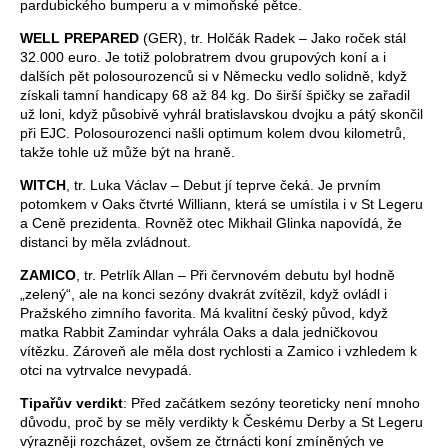
pardubického bumperu a v mimoňské pětce.
WELL PREPARED
(GER), tr. Holčák Radek – Jako roček stál
32.000 euro. Je totiž polobratrem dvou grupových koní a i
dalších pět polosourozenců si v Německu vedlo solidně, když
získali tamní handicapy 68 až 84 kg. Do širší špičky se zařadil
už loni, když působivě vyhrál bratislavskou dvojku a pátý skončil
při EJC. Polosourozenci našli optimum kolem dvou kilometrů,
takže tohle už může být na hraně.
WITCH
, tr. Luka Václav – Debut jí teprve čeká. Je prvním
potomkem v Oaks čtvrté Williann, která se umístila i v St Legeru
a Ceně prezidenta. Rovněž otec Mikhail Glinka napovídá, že
distanci by měla zvládnout.
ZAMICO
, tr. Petrlík Allan – Při červnovém debutu byl hodně
„zelený“, ale na konci sezóny dvakrát zvítězil, když ovládl i
Pražského zimního favorita. Má kvalitní český původ, když
matka Rabbit Zamindar vyhrála Oaks a dala jedničkovou
vítězku. Zároveň ale měla dost rychlosti a Zamico i vzhledem k
otci na vytrvalce nevypadá.
Tipařův verdikt
: Před začátkem sezóny teoreticky není mnoho
důvodu, proč by se měly verdikty k Českému Derby a St Legeru
výrazněji rozcházet, ovšem ze čtrnácti koní zmíněných ve