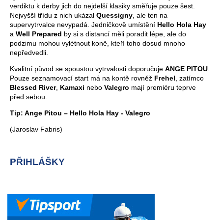
verdiktu k derby jich do nejdelší klasiky směřuje pouze šest.
Nejvyšší třídu z nich ukázal
Quessigny
, ale ten na
supervytrvalce nevypadá. Jedničkově umístění
Hello Hola Hay
a
Well Prepared
by si s distancí měli poradit lépe, ale do
podzimu mohou vylétnout koně, kteří toho dosud mnoho
nepředvedli.
Kvalitní původ se spoustou vytrvalosti doporučuje
ANGE PITOU
.
Pouze seznamovací start má na kontě rovněž
Frehel
, zatímco
Blessed River
,
Kamaxi
nebo
Valegro
mají premiéru teprve
před sebou.
Tip: Ange Pitou – Hello Hola Hay - Valegro
(Jaroslav Fabris)
PŘIHLÁŠKY