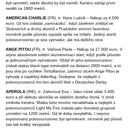
byli sprinteři, takže dlouhý by být neměl. Kariéru zahájí první
neděli na 1800 metrů.
AMERICAN CHARLIE
(FR), tr. Haris Ludvík – Nákup za 4.500
euro. Už loni zvládal „osmnáctku“, když závěrem zvítězil ve
Slušovicích a druhý skončil v Pražském zimním favoritovi,
nicméně podle původu vypadá spíše na mílaře. Jediný starší
polosourozenec je sice vytrvalec, ale má delšího otce.
ANGE PITOU
(FR), tr. Váňová Pavla – Nákup za 17.000 euro. V
srpnu absolvoval solidní seznamovací start, když podle původu
je jednoznačným vytrvalcem. Vždyť tři jeho polosourozenci
získali status black-type minimálně na distanci 2000 metrů, a to
jsou dva po rychlém Tertullianovi, zatímco otcem Ange Pitou je
vytrvalý a úspěšný Adlerflug. Dodejme, že nejlepší z
polosourozenců Imi loni skončil třetí v Deutsches Derby.
APEROLA
(IRE), tr. Záhorová Eva – Jako roček stále 3.400
euro a při debutu skončila ve slabším dostihu čtvrtá. V zimě
změnila trenéra. Matka toho mnoho nenaběhala a nejlepší z
polosourozenců Light My Fire získala jako dvouletá grupové
umístění na 1200 metrů. Od té doby nevyběhla. I nejvíce
exponovaný polosourozenec byl sprinterem, nicméně její původ
zas tak krátký nevypadá.