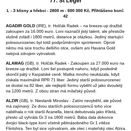
77. St Leger
L - 3 klisny a hřebci - 2800 m - 600 000 Kč, Přihlášeno koní:
42
AGADIR GOLD
(IRE), tr. Holčák Radek – na breeze-up dražbě
zakoupen za 16.000 euro. Loni naznačil jistý talent, ale přestože
slušně zvládl i 1800 metrů, distance je otázkou. Jediný startující
polosourozenec byl totiž podprůměrným sprinterem. Oproti
němu má sice trochu delšího otce, ovšem ani Havana Gold
nebývá zdrojem vytrvalosti.
ALAMAG
(GB), tr. Holčák Radek - Zakoupen za 27.000 euro na
breeze-up dražbě. Loni šel postupně nahoru, když posledně
skončil pátý v Karpatské ceně. Matka mnoho neukázala, když
získala maximálně RPR 71 liber. Jediný starší polosourozenec
se dostal na 82 liber, ale nejlepší formu vyběhl už jako dvouletý
na 1200 metrů. Z obou stran má mílařský původ.
ALZIR
(GB), tr. Nieslanik Miroslav - Zatím nevyběhl, ale původ
má zajímavý. Ze dvou starších polosourozenců toho více
naběhala o rok starší Acanella, která debutovala jako tříletá,
přesto už vyhrála Gr.3 na 1800 metrů. Bába dala dokonce
dvojici black-type koní včetně pětinásobného Gr.1 vítěze
Flintshira. Ten byl sice vytrvalcem, ale otec i mateřský otec Alzira