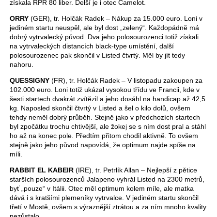
získala RPR 80 liber. Delší je i otec Camelot.
ORRY
(GER), tr. Holčák Radek – Nákup za 15.000 euro. Loni v
jediném startu neuspěl, ale byl dost „zelený“. Každopádně má
dobrý vytrvalecký původ. Dva jeho polosourozenci totiž získali
na vytrvaleckých distancích black-type umístění, další
polosourozenec pak skončil v Listed čtvrtý. Měl by jít tedy
nahoru.
QUESSIGNY
(FR), tr. Holčák Radek – V listopadu zakoupen za
102.000 euro. Loni totiž ukázal vysokou třídu ve Francii, kde v
šesti startech dvakrát zvítězil a jeho dosáhl na handicap až 42,5
kg. Naposled skončil čtvrtý v Listed a šel o kilo dolů, ovšem
tehdy neměl dobrý průběh. Stejně jako v předchozích startech
byl zpočátku trochu chtivější, ale žokej se s ním dost pral a stáhl
ho až na konec pole. Předtím přitom chodil aktivně. To ovšem
stejně jako jeho původ napovídá, že optimum najde spíše na
míli.
RABBIT EL KABEIR
(IRE), tr. Petrlík Allan – Nejlepší z pětice
starších polosourozenců Jalapeno vyhrál Listed na 2300 metrů,
byť „pouze“ v Itálii. Otec měl optimum kolem míle, ale matka
dává i s kratšími plemeníky vytrvalce. V jediném startu skončil
třetí v Mostě, ovšem s výraznější ztrátou a za ním mnoho kvality
nezůstalo.