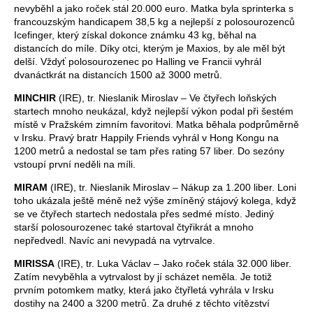
nevyběhl a jako roček stál 20.000 euro. Matka byla sprinterka s
francouzským handicapem 38,5 kg a nejlepší z polosourozenců
Icefinger, který získal dokonce známku 43 kg, běhal na
distancích do míle. Díky otci, kterým je Maxios, by ale měl být
delší. Vždyť polosourozenec po Halling ve Francii vyhrál
dvanáctkrát na distancích 1500 až 3000 metrů.
MINCHIR
(IRE), tr. Nieslanik Miroslav – Ve čtyřech loňských
startech mnoho neukázal, když nejlepší výkon podal při šestém
místě v Pražském zimním favoritovi. Matka běhala podprůměrně
v Irsku. Pravý bratr Happily Friends vyhrál v Hong Kongu na
1200 metrů a nedostal se tam přes rating 57 liber. Do sezóny
vstoupí první neděli na míli.
MIRAM
(IRE), tr. Nieslanik Miroslav – Nákup za 1.200 liber. Loni
toho ukázala ještě méně než výše zmíněný stájový kolega, když
se ve čtyřech startech nedostala přes sedmé místo. Jediný
starší polosourozenec také startoval čtyřikrát a mnoho
nepředvedl. Navíc ani nevypadá na vytrvalce.
MIRISSA
(IRE), tr. Luka Václav – Jako roček stála 32.000 liber.
Zatím nevyběhla a vytrvalost by jí scházet neměla. Je totiž
prvním potomkem matky, která jako čtyřletá vyhrála v Irsku
dostihy na 2400 a 3200 metrů. Za druhé z těchto vítězství