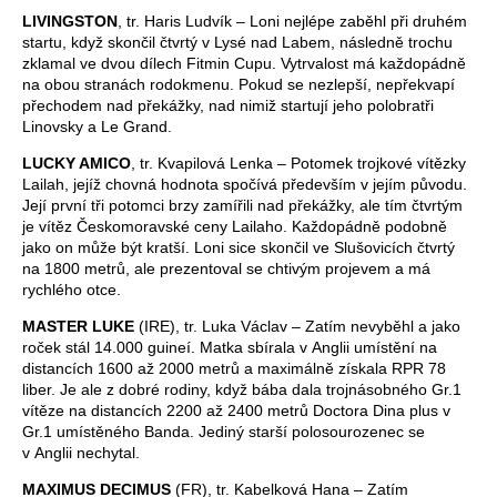
LIVINGSTON
, tr. Haris Ludvík – Loni nejlépe zaběhl při druhém
startu, když skončil čtvrtý v Lysé nad Labem, následně trochu
zklamal ve dvou dílech Fitmin Cupu. Vytrvalost má každopádně
na obou stranách rodokmenu. Pokud se nezlepší, nepřekvapí
přechodem nad překážky, nad nimiž startují jeho polobratři
Linovsky a Le Grand.
LUCKY AMICO
, tr. Kvapilová Lenka – Potomek trojkové vítězky
Lailah, jejíž chovná hodnota spočívá především v jejím původu.
Její první tři potomci brzy zamířili nad překážky, ale tím čtvrtým
je vítěz Českomoravské ceny Lailaho. Každopádně podobně
jako on může být kratší. Loni sice skončil ve Slušovicích čtvrtý
na 1800 metrů, ale prezentoval se chtivým projevem a má
rychlého otce.
MASTER LUKE
(IRE), tr. Luka Václav – Zatím nevyběhl a jako
roček stál 14.000 guineí. Matka sbírala v Anglii umístění na
distancích 1600 až 2000 metrů a maximálně získala RPR 78
liber. Je ale z dobré rodiny, když bába dala trojnásobného Gr.1
vítěze na distancích 2200 až 2400 metrů Doctora Dina plus v
Gr.1 umístěného Banda. Jediný starší polosourozenec se
v Anglii nechytal.
MAXIMUS DECIMUS
(FR), tr. Kabelková Hana – Zatím