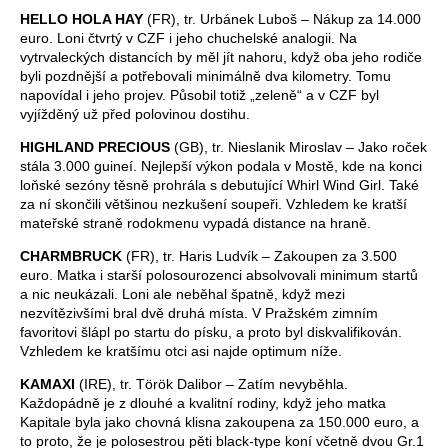
HELLO HOLA HAY
(FR), tr. Urbánek Luboš – Nákup za 14.000
euro. Loni čtvrtý v CZF i jeho chuchelské analogii. Na
vytrvaleckých distancích by měl jít nahoru, když oba jeho rodiče
byli pozdnější a potřebovali minimálně dva kilometry. Tomu
napovídal i jeho projev. Působil totiž „zeleně“ a v CZF byl
vyjížděný už před polovinou dostihu.
HIGHLAND PRECIOUS
(GB), tr. Nieslanik Miroslav – Jako roček
stála 3.000 guineí. Nejlepší výkon podala v Mostě, kde na konci
loňské sezóny těsně prohrála s debutující Whirl Wind Girl. Také
za ní skončili většinou nezkušení soupeři. Vzhledem ke kratší
mateřské straně rodokmenu vypadá distance na hraně.
CHARMBRUCK
(FR), tr. Haris Ludvík – Zakoupen za 3.500
euro. Matka i starší polosourozenci absolvovali minimum startů
a nic neukázali. Loni ale neběhal špatně, když mezi
nezvítězivšími bral dvě druhá místa. V Pražském zimním
favoritovi šlápl po startu do písku, a proto byl diskvalifikován.
Vzhledem ke kratšímu otci asi najde optimum níže.
KAMAXI
(IRE), tr. Török Dalibor – Zatím nevyběhla.
Každopádně je z dlouhé a kvalitní rodiny, když jeho matka
Kapitale byla jako chovná klisna zakoupena za 150.000 euro, a
to proto, že je polosestrou pěti black-type koní včetně dvou Gr.1