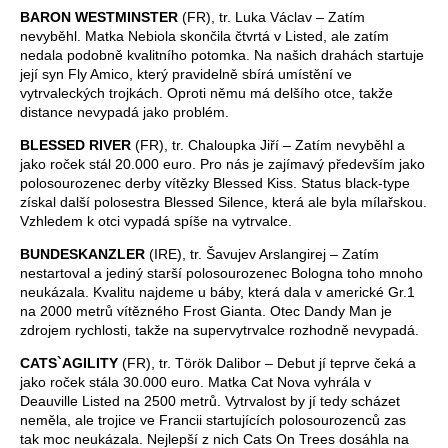
BARON WESTMINSTER
(FR), tr. Luka Václav – Zatím
nevyběhl. Matka Nebiola skončila čtvrtá v Listed, ale zatím
nedala podobně kvalitního potomka. Na našich drahách startuje
její syn Fly Amico, který pravidelně sbírá umístění ve
vytrvaleckých trojkách. Oproti němu má delšího otce, takže
distance nevypadá jako problém.
BLESSED RIVER
(FR), tr. Chaloupka Jiří – Zatím nevyběhl a
jako roček stál 20.000 euro. Pro nás je zajímavý především jako
polosourozenec derby vítězky Blessed Kiss. Status black-type
získal další polosestra Blessed Silence, která ale byla mílařskou.
Vzhledem k otci vypadá spíše na vytrvalce.
BUNDESKANZLER
(IRE), tr. Šavujev Arslangirej – Zatím
nestartoval a jediný starší polosourozenec Bologna toho mnoho
neukázala. Kvalitu najdeme u báby, která dala v americké Gr.1
na 2000 metrů vítězného Frost Gianta. Otec Dandy Man je
zdrojem rychlosti, takže na supervytrvalce rozhodně nevypadá.
CATS`AGILITY
(FR), tr. Török Dalibor – Debut jí teprve čeká a
jako roček stála 30.000 euro. Matka Cat Nova vyhrála v
Deauville Listed na 2500 metrů. Vytrvalost by jí tedy scházet
neměla, ale trojice ve Francii startujících polosourozenců zas
tak moc neukázala. Nejlepší z nich Cats On Trees dosáhla na