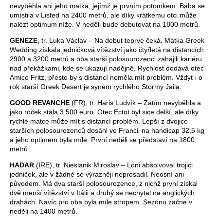
nevyběhla ani jeho matka, jejímž je prvním potomkem. Bába se
umístila v Listed na 2400 metrů, ale díky krátkému otci může
nalézt optimum níže. V neděli bude debutovat na 1800 metrů.
GENEZE
, tr. Luka Václav – Na debut teprve čeká. Matka Greek
Wedding získala jedničková vítězství jako čtyřletá na distancích
2900 a 3200 metrů a oba starší polosourozenci zahájili kariéru
nad překážkami, kde se ukazují nadějně. Rychlost dodává otec
Amico Fritz, přesto by s distancí neměla mít problém. Vždyť i o
rok starší Greek Desert je synem rychlého Stormy Jaila.
GOOD REVANCHE
(FR), tr. Haris Ludvík – Zatím nevyběhla a
jako roček stála 3.500 euro. Otec Ectot byl sice delší, ale díky
rychlé matce může mít s distancí problém. Lepší z dvojice
starších polosourozenců dosáhl ve Francii na handicap 32,5 kg
a jeho optimem byla míle. První neděli se představí na 1800
metrů.
HADAR
(IRE), tr. Nieslanik Miroslav – Loni absolvoval trojici
jedniček, ale v žádné se výrazněji neprosadil. Neosní ani
původem. Má dva starší polosourozence, z nichž první získal
dvě menší vítězství v Itálii a druhý se nechytal na anglických
drahách. Navíc pro oba byla míle stropem. Sezónu začne v
neděli na 1400 metrů.