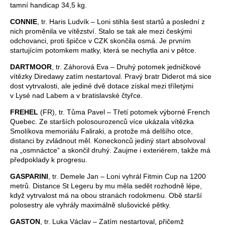
tamní handicap 34,5 kg.
CONNIE
, tr. Haris Ludvík – Loni stihla šest startů a poslední z
nich proměnila ve vítězství. Stalo se tak ale mezi českými
odchovanci, proti špičce v CZK skončila osmá. Je prvním
startujícím potomkem matky, která se nechytla ani v pětce.
DARTMOOR
, tr. Záhorová Eva – Druhý potomek jedničkové
vítězky Diredawy zatím nestartoval. Pravý bratr Diderot má sice
dost vytrvalosti, ale jediné dvě dotace získal mezi tříletými
v Lysé nad Labem a v bratislavské čtyřce.
FREHEL
(FR), tr. Tůma Pavel – Třetí potomek výborné French
Quebec. Ze starších polosourozenců více ukázala vítězka
Smolíkova memoriálu Faliraki, a protože má delšího otce,
distanci by zvládnout měl. Koneckonců jediný start absolvoval
na „osmnáctce“ a skončil druhý. Zaujme i exteriérem, takže má
předpoklady k progresu.
GASPARINI
, tr. Demele Jan – Loni vyhrál Fitmin Cup na 1200
metrů. Distance St Legeru by mu měla sedět rozhodně lépe,
když vytrvalost má na obou stranách rodokmenu. Obě starší
polosestry ale vyhrály maximálně slušovické pětky.
GASTON
, tr. Luka Václav – Zatím nestartoval, přičemž