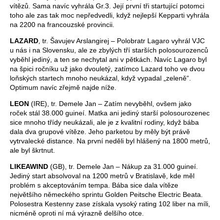
vítězů. Sama navíc vyhrála Gr.3. Její první tři startující potomci
toho ale zas tak moc nepředvedli, když nejlepší Kepparti vyhrála
na 2200 na francouzské provincii.
LAZARD
, tr. Šavujev Arslangirej – Polobratr Lagaro vyhrál VJC
u nás i na Slovensku, ale ze zbylých tří starších polosourozenců
vyběhl jediný, a ten se nechytal ani v pětkách. Navíc Lagaro byl
na špici ročníku už jako dvouletý, zatímco Lazard toho ve dvou
loňských startech mnoho neukázal, když vypadal „zeleně“.
Optimum navíc zřejmě najde níže.
LEON
(IRE), tr. Demele Jan – Zatím nevyběhl, ovšem jako
roček stál 38.000 guineí. Matka ani jediný starší polosourozenec
sice mnoho třídy neukázali, ale je z kvalitní rodiny, když bába
dala dva grupové vítěze. Jeho parketou by měly být právě
vytrvalecké distance. Na první neděli byl hlášený na 1800 metrů,
ale byl škrtnut.
LIKEAWIND
(GB), tr. Demele Jan – Nákup za 31.000 guineí.
Jediný start absolvoval na 1200 metrů v Bratislavě, kde měl
problém s akceptováním tempa. Bába sice dala vítěze
největšího německého sprintu Golden Peitsche Electric Beata.
Polosestra Kestenny zase získala vysoký rating 102 liber na míli,
nicméně oproti ní má výrazně delšího otce.