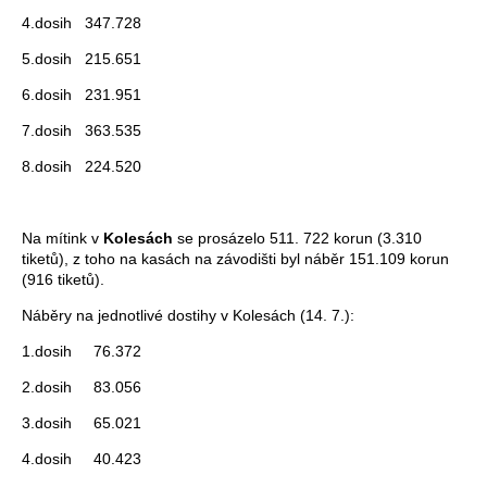
4.dosih 347.728
5.dosih 215.651
6.dosih 231.951
7.dosih 363.535
8.dosih 224.520
Na mítink v
Kolesách
se prosázelo 511. 722 korun (3.310
tiketů), z toho na kasách na závodišti byl náběr 151.109 korun
(916 tiketů).
Náběry na jednotlivé dostihy v Kolesách (14. 7.):
1.dosih 76.372
2.dosih 83.056
3.dosih 65.021
4.dosih 40.423