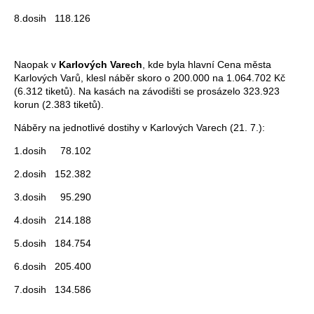
8.dosih 118.126
Naopak v
Karlových Varech
, kde byla hlavní Cena města
Karlových Varů, klesl náběr skoro o 200.000 na 1.064.702 Kč
(6.312 tiketů). Na kasách na závodišti se prosázelo 323.923
korun (2.383 tiketů).
Náběry na jednotlivé dostihy v Karlových Varech (21. 7.):
1.dosih 78.102
2.dosih 152.382
3.dosih 95.290
4.dosih 214.188
5.dosih 184.754
6.dosih 205.400
7.dosih 134.586