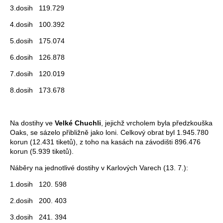
3.dosih 119.729
4.dosih 100.392
5.dosih 175.074
6.dosih 126.878
7.dosih 120.019
8.dosih 173.678
Na dostihy ve
Velké Chuchli
, jejichž vrcholem byla předzkouška
Oaks, se sázelo přibližně jako loni. Celkový obrat byl 1.945.780
korun (12.431 tiketů), z toho na kasách na závodišti 896.476
korun (5.939 tiketů).
Náběry na jednotlivé dostihy v Karlových Varech (13. 7.):
1.dosih 120. 598
2.dosih 200. 403
3.dosih 241. 394