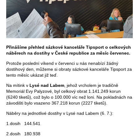
Přinášíme přehled sázkové kanceláře Tipsport o celkových
náběrech na dostihy v České republice za měsíc červenec.
Protože poslední víkend v červenci u nás nenabízí žádný
dostihový den, můžeme si obraty sázkové kanceláře Tipsport za
tento měsíc ukázat již teď.
Na mítink v
Lysé nad Labem
, jehož vrcholem je tradičně
Memoriál Evy Palyzové, byl celkový obrat 1.141.249 korun
(6240 tiketů), což bylo o 100.000 víc než loni. Na pokladnách na
závodišti bylo vsazeno 367.218 korun (2227 tiketů).
Náběry na jednotlivé dostihy v Lysé nad Labem (6. 7.):
1.dosih 144.541
2.dosih 180.938