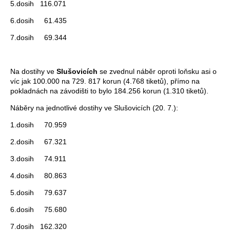
5.dosih 116.071
6.dosih 61.435
7.dosih 69.344
Na dostihy ve
Slušovicích
se zvednul náběr oproti loňsku asi o
víc jak 100.000 na 729. 817 korun (4.768 tiketů), přímo na
pokladnách na závodišti to bylo 184.256 korun (1.310 tiketů).
Náběry na jednotlivé dostihy ve Slušovicích (20. 7.):
1.dosih 70.959
2.dosih 67.321
3.dosih 74.911
4.dosih 80.863
5.dosih 79.637
6.dosih 75.680
7.dosih 162.320