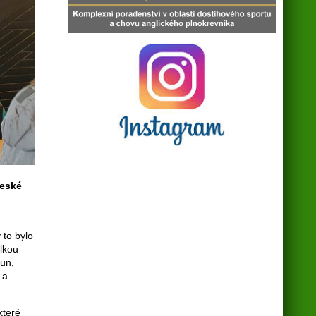
České
 to bylo
elkou
run,
 a
které