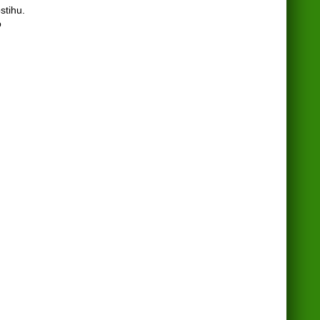
stihu.
o