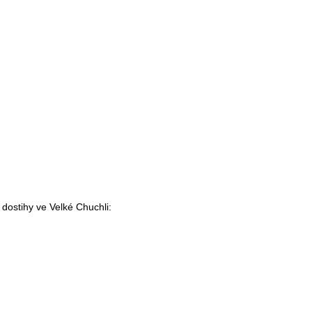
2.880
85.480
51.898
7.876
8.612
 dostihy ve Velké Chuchli:
8.567