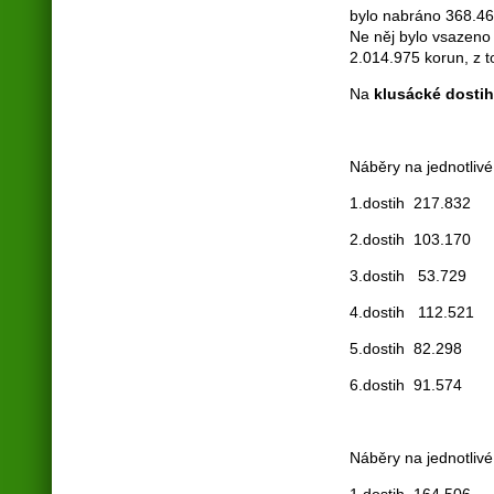
bylo nabráno 368.46
Ne něj bylo vsazeno 
2.014.975 korun, z 
Na
klusácké dosti
Náběry na jednotliv
1.dostih 217.832
2.dostih 103.17
3.dostih 53.729
4.dostih 112.
5.dostih 82.29
6.dostih 91.
Náběry na jednotlivé
1.dostih 16