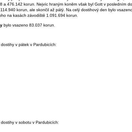
8 a 476.142 korun. Nejvíc hraným koněm však byl Gott v posledním do
114.940 korun, ale skončil až pátý. Na celý dostihový den bylo vsazen
toho na kasách závodiště 1.091.694 korun.
hy
bylo vsazeno 83.037 korun.
é dostihy v pátek v Pardubicích:
0
521
8
574
 dostihy v sobotu v Pardubicích:
4.506