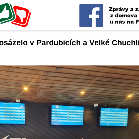
rosázelo v Pardubicích a Velké Chuchl