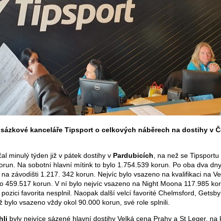
 sázkové kanceláře Tipsport o celkových náběrech na dostihy v 
al minulý týden již v pátek dostihy v
Pardubicích
, na než se Tipsportu
run. Na sobotní hlavní mítink to bylo 1.754.539 korun. Po oba dva dny
a závodišti 1.217. 342 korun. Nejvíc bylo vsazeno na kvalifikaci na V
lo 459.517 korun. V ní bylo nejvíc vsazeno na Night Moona 117.985 ko
pozici favorita nesplnil. Naopak další velcí favorité Chelmsford, Getsby
 bylo vsazeno vždy okol 90.000 korun, své role splnili.
hli
byly nejvíce sázené hlavní dostihy Velká cena Prahy a St Leger, na 