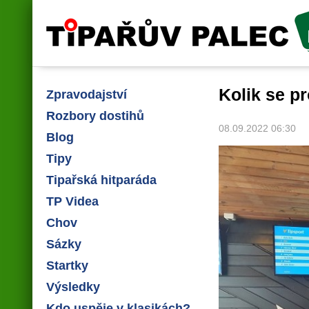
Tipařův palec
Kolik se p
Zpravodajství
Rozbory dostihů
08.09.2022 06:30
Blog
Tipy
Tipařská hitparáda
TP Videa
Chov
Sázky
Startky
Výsledky
Kdo uspěje v klasikách?