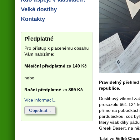
Velké dostihy
Kontakty
Předplatné
Pro přístup k placenému obsahu
Vám nabízíme:
Měsíční předplatné
za
149 Kč
nebo
Pravidelný přehled
republice.
Roční předplatné
za
899 Kč
Dostihový víkend zač
Více informací...
prosázelo 661.124 ko
přímo na pobočkách n
Objednat...
pardubickou, což by
který však díky pádu 
Greek Desert, na něž
Také ve
Velké Chuc