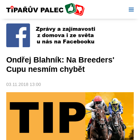
Tipařův palec
Ondřej Blahník: Na Breeders'
Cupu nesmím chybět
03.11.2018 13:00