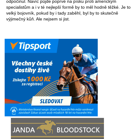
odpočinul. Navíc půjde poprvé na písku proti americkým
specialistům a i v té nejlepší formě by to měl hodně těžké. Je to
velký bojovník, pokud by i tady zaběhl, byl by to skutečně
výjimečný kůň. Ale nejsem si jist.