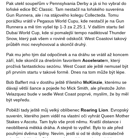
Pak utekl soupeřům v Pennsylvania Derby a já si ho vybral do
loňské edice BC Classic. Tam nestačil na loňského suveréna
Gun Runnera, ale i na stájového kolegu Collecteda. Tomu
porážku vrátil v Pegasus World Cupu, kde nestačil je na Gun
Runnera a mě tím vyšel tip 1-3 za 2,25:1. V dalším startu šel
Dubai World Cup, kde si pomalejší tempo nadiktoval Thunder
Snow, který pak všem v rovině odskočil. West Coastovi takový
průběh moc nevyhovoval a skončil druhý.
Pak mu jeho tým dal odpočinek a na dráhu se vrátil až koncem
září, kde skončil za dnešním favoritem
Accelerate
m, který
prožívá fantastickou sezónu. West Coast ale ještě nemusel být
při prvním startu v takové formě. Dnes na tom může být lépe.
Bob Baffert má v dostihu ještě tříletého
McKinzie
, kterému se
dávají větší šance a pojede ho Mick Smith, ale přestože John
Velazquez bude v sedle West Coast poprvé, myslím, že by měl
být vepředu.
Poběží tady ještě můj velký oblíbenec
Roaring Lion
. Evropský
suverén, kterého jsem viděl na vlastní oči vyhrát Queen Mother
Stakes v Ascotu. Tam bylo vše proti němu. Kratší distance i
neoblíbená měkká dráha. A stejně to vydřel. Bylo to ale před
pouhými dvěma týdny. Nevím, jestli si od té doby dostatečně