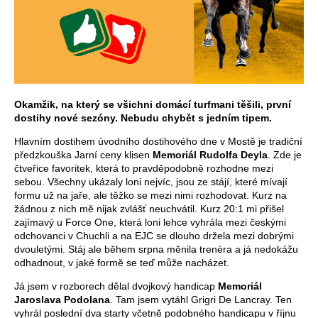
Okamžik, na který se všichni domácí turfmani těšili, první
dostihy nové sezóny. Nebudu chybět s jedním tipem.
Hlavním dostihem úvodního dostihového dne v Mostě je tradiční
předzkouška Jarní ceny klisen
Memoriál Rudolfa Deyla
. Zde je
čtveřice favoritek, která to pravděpodobně rozhodne mezi
sebou. Všechny ukázaly loni nejvíc, jsou ze stájí, které mívají
formu už na jaře, ale těžko se mezi nimi rozhodovat. Kurz na
žádnou z nich mě nijak zvlášť neuchvátil. Kurz 20:1 mi přišel
zajímavý u Force One, která loni lehce vyhrála mezi českými
odchovanci v Chuchli a na EJC se dlouho držela mezi dobrými
dvouletými. Stáj ale během srpna měnila trenéra a já nedokážu
odhadnout, v jaké formě se teď může nacházet.
Já jsem v rozborech dělal dvojkový handicap
Memoriál
Jaroslava Podolana
. Tam jsem vytáhl Grigri De Lancray. Ten
vyhrál poslední dva starty včetně podobného handicapu v říjnu