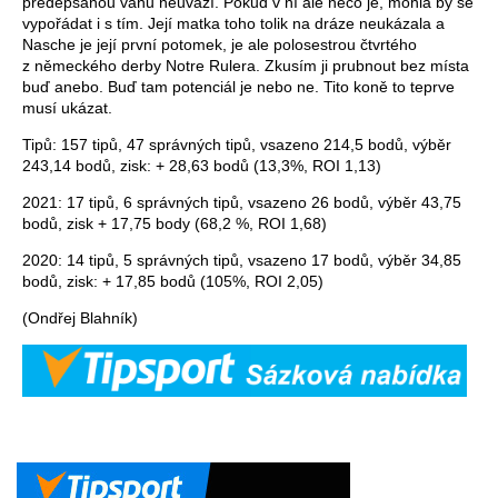
předepsanou váhu neuváží. Pokud v ní ale něco je, mohla by se
vypořádat i s tím. Její matka toho tolik na dráze neukázala a
Nasche je její první potomek, je ale polosestrou čtvrtého
z německého derby Notre Rulera. Zkusím ji prubnout bez místa
buď anebo. Buď tam potenciál je nebo ne. Tito koně to teprve
musí ukázat.
Tipů: 157 tipů, 47 správných tipů, vsazeno 214,5 bodů, výběr
243,14 bodů, zisk: + 28,63 bodů (13,3%, ROI 1,13)
2021: 17 tipů, 6 správných tipů, vsazeno 26 bodů, výběr 43,75
bodů, zisk + 17,75 body (68,2 %, ROI 1,68)
2020: 14 tipů, 5 správných tipů, vsazeno 17 bodů, výběr 34,85
bodů, zisk: + 17,85 bodů (105%, ROI 2,05)
(Ondřej Blahník)