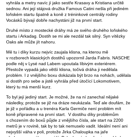
vyhrála a metry navíc jí jako sestře Krasavy a Kristiana určitě
sednou. Ani její stájová družka Famous Catini nešla při jediném
loňském startu špatně a koně z tréninkové centrály rodiny
Vocásků bývají dobře nachystáni již na první start.
Druhé místo z mostecké dráhy má ze svého druhého loňského
startu i Arkadag. Dostih se mi ale nezdál tak silný. Syn vítězky
Oaks ale může jít nahoru.
Mě tu i díky kurzu nejvíc zaujala klisna, na kterou mě
v rozborech klasických dostihů upozornil Jarda Fabris. NASCHE
podle něj v Lysé nad Labem upoutala líbivým exteriérem.
Přestože vypadá jako větší klisna, točivá dráha ji nedělala
problém. I z vnějšího boxu dokázala být brzo na nohách, udělala
si dostih pro sebe a jistě vyhrála před útočící Lokomotivem,
který tu má menší kurz.
To byl její jediný start. Je možné, že na ní zanechal nějaké
následky, protože se již na dráze neukázala. Teď ale doufám, že
je již v pořádku a u trenéra Karla Germiče není problém mít
koně připravené na první start. V dostihu díky problémům
s chozením do boxů půjde z vnějšího čísla, ale start na 2200
metrů je v rovině, tak by to tak nemuselo vadit. Ideální není ani
nejvyšší váha v poli, protože Jirka Chaloupka na jaře