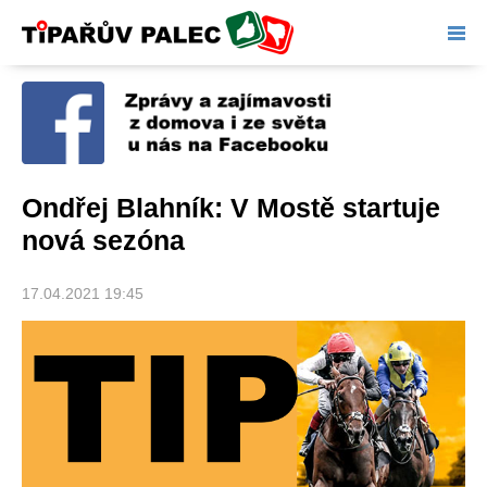
Tipařův palec
Ondřej Blahník: V Mostě startuje
nová sezóna
17.04.2021 19:45