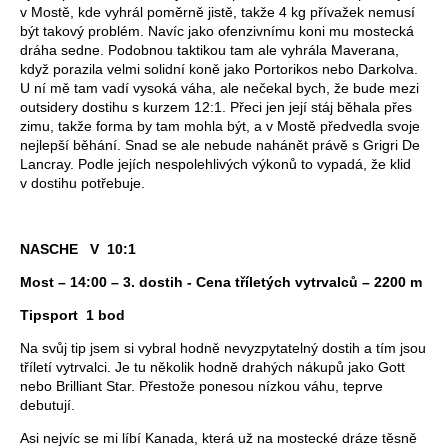
v Mostě, kde vyhrál poměrně jistě, takže 4 kg přívažek nemusí
být takový problém. Navíc jako ofenzivnímu koni mu mostecká
dráha sedne. Podobnou taktikou tam ale vyhrála Maverana,
když porazila velmi solidní koně jako Portorikos nebo Darkolva.
U ní mě tam vadí vysoká váha, ale nečekal bych, že bude mezi
outsidery dostihu s kurzem 12:1. Přeci jen její stáj běhala přes
zimu, takže forma by tam mohla být, a v Mostě předvedla svoje
nejlepší běhání. Snad se ale nebude nahánět právě s Grigri De
Lancray. Podle jejích nespolehlivých výkonů to vypadá, že klid
v dostihu potřebuje.
NASCHE V 10:1
Most – 14:00 – 3. dostih - Cena tříletých vytrvalců – 2200 m
Tipsport 1 bod
Na svůj tip jsem si vybral hodně nevyzpytatelný dostih a tím jsou
tříletí vytrvalci. Je tu několik hodně drahých nákupů jako Gott
nebo Brilliant Star. Přestože ponesou nízkou váhu, teprve
debutují.
Asi nejvíc se mi líbí Kanada, která už na mostecké dráze těsně