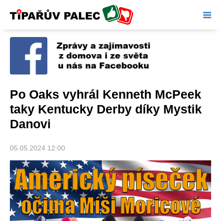
Tipařův palec
Po Oaks vyhrál Kenneth McPeek
taky Kentucky Derby díky Mystik
Danovi
05.05.2024 12:00