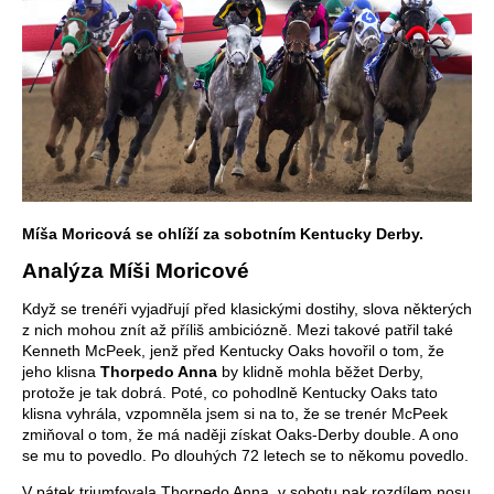
Míša Moricová se ohlíží za sobotním Kentucky Derby.
Analýza Míši Moricové
Když se trenéři vyjadřují před klasickými dostihy, slova některých
z nich mohou znít až příliš ambiciózně. Mezi takové patřil také
Kenneth McPeek, jenž před Kentucky Oaks hovořil o tom, že
jeho klisna
Thorpedo Anna
by klidně mohla běžet Derby,
protože je tak dobrá. Poté, co pohodlně Kentucky Oaks tato
klisna vyhrála, vzpomněla jsem si na to, že se trenér McPeek
zmiňoval o tom, že má naději získat Oaks-Derby double. A ono
se mu to povedlo. Po dlouhých 72 letech se to někomu povedlo.
V pátek triumfovala Thorpedo Anna, v sobotu pak rozdílem nosu