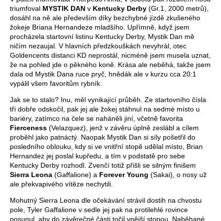
triumfoval
MYSTIK DAN
v
Kentucky
Derby
(Gr.1, 2000 metrů),
dosáhl na ně ale především díky bezchybné jízdě zkušeného
žokeje Briana Hernandeze mladšího. Upřímně, když jsem
procházela startovní listinu Kentucky Derby, Mystik Dan mě
ničím nezaujal. V hlavních předzkouškách nevyhrál, otec
Goldencents distanci KD neprostál, nicméně jsem musela uznat,
že na pohled jde o pěkného koně. Krása ale neběhá, takže jsem
dala od Mystik Dana ruce pryč, hnědák ale v kurzu cca 20:1
vypálil všem favoritům rybník.
Jak se to stalo? Inu, měl vynikající průběh. Ze startovního čísla
tři dobře odskočil, pak jej ale žokej stáhnul na sedmé místo u
bariéry, zatímco na čele se naháněli jiní, včetně favorita
Fierceness
(Velazquez), jenž v závěru úplně zeslábl a cílem
proběhl jako patnáctý. Naopak Mystik Dan si síly pošetřil do
posledního oblouku, kdy si ve vnitřní stopě udělal místo, Brian
Hernandez jej poslal kupředu, a tím v podstatě pro sebe
Kentucky Derby rozhodl. Zvenčí totiž přišli se silným finišem
Sierra Leona
(Gaffalione) a
Forever Young
(Sakai), o nosy už
ale překvapivého vítěze nechytili.
Mohutný Sierra Leona dle očekávání strávil dostih na chvostu
pole, Tyler Gaffalione v sedle jej pak na protilehlé rovince
posunul, aby do závěrečné části točil vnější stopou. Naběhané