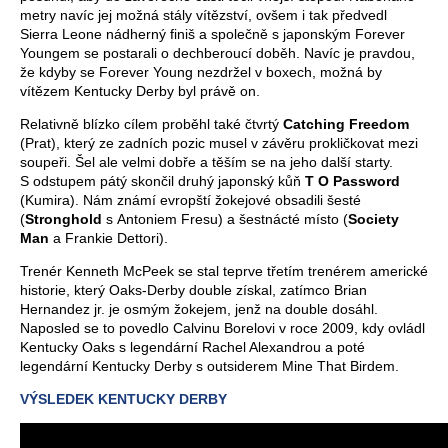
metry navíc jej možná stály vítězství, ovšem i tak předvedl
Sierra Leone nádherný finiš a společně s japonským Forever
Youngem se postarali o dechberoucí doběh. Navíc je pravdou,
že kdyby se Forever Young nezdržel v boxech, možná by
vítězem Kentucky Derby byl právě on.
Relativně blízko cílem proběhl také čtvrtý
Catching Freedom
(Prat), který ze zadních pozic musel v závěru prokličkovat mezi
soupeři. Šel ale velmi dobře a těším se na jeho další starty.
S odstupem pátý skončil druhý japonský kůň
T O Password
(Kumira). Nám známí evropští žokejové obsadili šesté
(
Stronghold
s Antoniem Fresu) a šestnácté místo (
Society
Man
a Frankie Dettori).
Trenér Kenneth McPeek se stal teprve třetím trenérem americké
historie, který Oaks-Derby double získal, zatímco Brian
Hernandez jr. je osmým žokejem, jenž na double dosáhl.
Naposled se to povedlo Calvinu Borelovi v roce 2009, kdy ovládl
Kentucky Oaks s legendární Rachel Alexandrou a poté
legendární Kentucky Derby s outsiderem Mine That Birdem.
VÝSLEDEK KENTUCKY DERBY