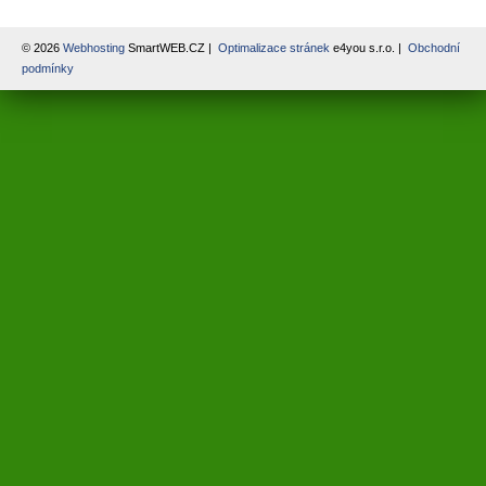
© 2026
Webhosting
SmartWEB.CZ |
Optimalizace stránek
e4you s.r.o. |
Obchodní
podmínky