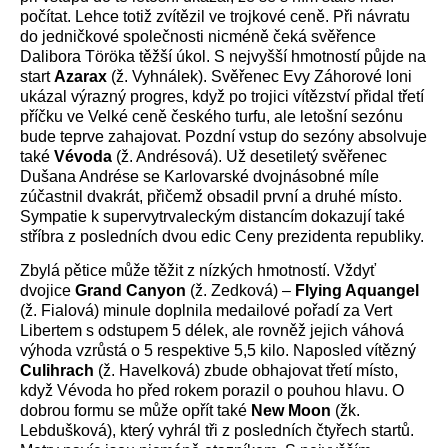
počítat. Lehce totiž zvítězil ve trojkové ceně. Při návratu
do jedničkové společnosti nicméně čeká svěřence
Dalibora Töröka těžší úkol. S nejvyšší hmotností půjde na
start
Azarax
(ž. Vyhnálek). Svěřenec Evy Záhorové loni
ukázal výrazný progres, když po trojici vítězství přidal třetí
příčku ve Velké ceně českého turfu, ale letošní sezónu
bude teprve zahajovat. Pozdní vstup do sezóny absolvuje
také
Vévoda
(ž. Andrésová). Už desetiletý svěřenec
Dušana Andrése se Karlovarské dvojnásobné míle
zúčastnil dvakrát, přičemž obsadil první a druhé místo.
Sympatie k supervytrvaleckým distancím dokazují také
stříbra z posledních dvou edic Ceny prezidenta republiky.
Zbylá pětice může těžit z nízkých hmotností. Vždyť
dvojice
Grand Canyon
(ž. Zedková) –
Flying Aquangel
(ž. Fialová) minule doplnila medailové pořadí za Vert
Libertem s odstupem 5 délek, ale rovněž jejich váhová
výhoda vzrůstá o 5 respektive 5,5 kilo. Naposled vítězný
Culihrach
(ž. Havelková) zbude obhajovat třetí místo,
když Vévoda ho před rokem porazil o pouhou hlavu. O
dobrou formu se může opřít také
New Moon
(žk.
Lebdušková), který vyhrál tři z posledních čtyřech startů.