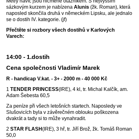
Metry navíc jsou nicméně otazníkem. S nejvyšším
sázkovým kurzem je nabízena
Alunis
(žk. Roman), která
naposled skončila druhá v německém Lipsku, ale jednalo
se o dostih IV. kategorie. (jf)
Přečtěte si rozbory všech dostihů v Karlových
Varech:
14:00 - 1.dostih
Cena společnosti Vladimír Marek
R - handicap V.kat. - 3+ - 2000 m - 40 000 Kč
1
TENDER PRINCESS
(IRE), 4 kl, tr. Michal Kalčík, am.
Adam Šebesta 60,5
Za peníze při všech letošních startech. Naposledy ve
Slušovicích byla v závěrečném oblouku poškozena
dvakrát a tady si to může vynahradit.
2
STAR FLASH
(IRE), 3 hř, tr. Jiří Brož, žk. Tomáš Roman
50,0