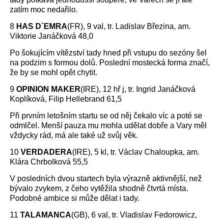
zatím moc nedařilo.
8
HAS D`EMRA
(FR), 9 val, tr. Ladislav Březina, am.
Viktorie Janáčková 48,0
Po šokujícím vítězství tady hned při vstupu do sezóny šel
na podzim s formou dolů. Poslední mostecká forma značí,
že by se mohl opět chytit.
9
OPINION MAKER
(IRE), 12 hř j, tr. Ingrid Janáčková
Koplíková, Filip Hellebrand 61,5
Při prvním letošním startu se od něj čekalo víc a poté se
odmlčel. Menší pauza mu mohla udělat dobře a Vary měl
vždycky rád, má ale také už svůj věk.
10
VERDADERA
(IRE), 5 kl, tr. Václav Chaloupka, am.
Klára Chrbolková 55,5
V posledních dvou startech byla výrazně aktivnější, než
bývalo zvykem, z čeho vytěžila shodně čtvrtá místa.
Podobné ambice si může dělat i tady.
11
TALAMANCA
(GB), 6 val, tr. Vladislav Fedorowicz,