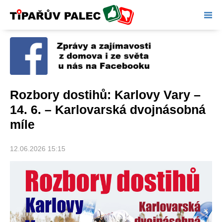
Tipařův palec
Rozbory dostihů: Karlovy Vary –
14. 6. – Karlovarská dvojnásobná
míle
12.06.2026 15:15