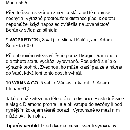
Mach 56,5
Před loňskou sezónou změnila stáj a od té doby se
nechytla. Výrazné prodloužení distance jí asi k obratu
nepomůže, když naposled zvítězila na „dvanáctce“.
Beránky střídá za stínidla.
9
WOPART
(GB), 8 val j, tr. Michal Kalčík, am. Adam
Šebesta 60,0
Při dubnovém vítězství těsně porazil Magic Diamond a
dle tohoto startu vychází vyrovnaně. Posledně s ní ale
výrazně prohrál. Zvednout ho může kratší pauze a návrat
do Varů, když loni tento dostih vyhrál.
10
WANNA GO
, 5 val, tr. Václav Luka ml., ž. Adam
Florian 61,0
Také on už zvítězil na této dráze a distanci. Posledně sice
s Magic Diamond prohrál, ale při vstupu do sezóny jí pod
nynějším žokejem těsně porazil. Vyrovnané to mezi nimi
může být i tentokrát.
Tipařův verdikt
: Před dvěma měsíci svedli vyrovnaný