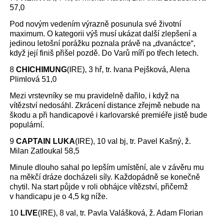
57,0
Pod novým vedením výrazně posunula své životní
maximum. O kategorii výš musí ukázat další zlepšení a
jedinou letošní porážku poznala právě na „dvanáctce“,
když její finiš přišel pozdě. Do Varů míří po třech letech.
8
CHICHIMUNG
(IRE), 3 hř, tr. Ivana Pejšková, Alena
Plimlová 51,0
Mezi vrstevníky se mu pravidelně dařilo, i když na
vítězství nedosáhl. Zkrácení distance zřejmě nebude na
škodu a při handicapové i karlovarské premiéře jistě bude
populární.
9
CAPTAIN LUKA
(IRE), 10 val bj, tr. Pavel Kašný, ž.
Milan Zatloukal 58,5
Minule dlouho sahal po lepším umístění, ale v závěru mu
na měkčí dráze docházeli síly. Každopádně se konečně
chytil. Na start půjde v roli obhájce vítězství, přičemž
v handicapu je o 4,5 kg níže.
10
LIVE
(IRE), 8 val, tr. Pavla Valášková, ž. Adam Florian