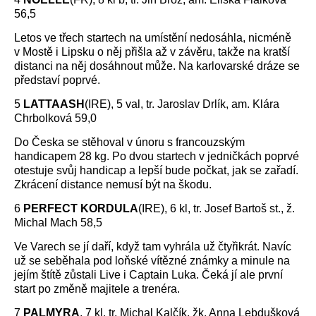
56,5
Letos ve třech startech na umístění nedosáhla, nicméně
v Mostě i Lipsku o něj přišla až v závěru, takže na kratší
distanci na něj dosáhnout může. Na karlovarské dráze se
představí poprvé.
5
LATTAASH
(IRE), 5 val, tr. Jaroslav Drlík, am. Klára
Chrbolková 59,0
Do Česka se stěhoval v únoru s francouzským
handicapem 28 kg. Po dvou startech v jedničkách poprvé
otestuje svůj handicap a lepší bude počkat, jak se zařadí.
Zkrácení distance nemusí být na škodu.
6
PERFECT KORDULA
(IRE), 6 kl, tr. Josef Bartoš st., ž.
Michal Mach 58,5
Ve Varech se jí daří, když tam vyhrála už čtyřikrát. Navíc
už se seběhala pod loňské vítězné známky a minule na
jejím štítě zůstali Live i Captain Luka. Čeká jí ale první
start po změně majitele a trenéra.
7
PALMYRA
, 7 kl, tr. Michal Kalčík, žk. Anna Lebdušková