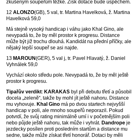
zkušeným soupeřům těžké. Zisk dotace bude úspěchem.
12
ALONZO
(GB), 5 val, tr. Martina Havelková, ž. Martina
Havelková 59,0
Má stejně vysoký handicap i váhu jako Khal Gino, ale
nevypadá to, že by měl prostor k progresu. Distance
může být již trochu dlouhá. Kandidát na přední příčky, ale
nějaký lepší soupeř se asi najde.
13
MAROUN
(GER), 5 val j, tr. Pavel Hlavatý, ž. Daniel
Vyhnálek 59,0
Vychází okolo středu pole. Nevypadá to, že by měl ještě
prostor k progresu.
Tipařův verdikt
:
KARAKAS
byl při debutu třetí a působil
docela „zeleně“, takže by mohl jít ještě nahoru. Distance
mu vyhovuje.
Khal Gino
má po dvou startech nejvyšší
handicap v poli, ale mnoho soupeřů neporazil. Pokud
potvrdí, že svůj rating minimálně umí i v početnějším poli
nebo půjde ještě nahoru, tak může i vyhrát.
Dandrope
je
jezdecky posílen proti posledním startům a distance mu
sedne, takže může získat třetí honorář. Dotaci by měli