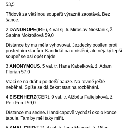
53,5
Třídově za většinou soupeřů výrazně zaostává. Bez
šance.
2
DANDROPE
(IRE), 4 val sj, tr. Miroslav Nieslanik, ž.
Sabina Mokrošová 59,0
Distance by mu měla vyhovovat. Jezdecky posílen proti
posledním startům. Kandidát na umístění, ale nějaký lepší
soupeř se asi opět najde.
3
ANONYMOUS
, 5 val, tr. Hana Kabelková, ž. Adam
Florian 57,0
Vrací se na dráhu po delší pauze. Na rovině ještě
neběhal. Spíše se dá čekat start na rozběhání.
4
EISENHERZ
(GER), 9 val, tr. Alžběta Faltejsková, ž.
Petr Foret 59,0
Distance mu sedne. Handicapově vychází okolo konce
tabule. Tam by měl taky mířit.
5
KHAL GINO
(FR), 4 val, tr. Jana Manová, ž. Milan