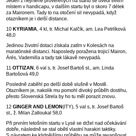
Jeden z nejméně prověřených na startu se uvedl třetím
místem v handicapu, v dalším startu byl o skoro 7 délek
za Maironem. Tady to na otočení sil nevypadá, když
otazníkem je i delší distance.
10
KYRIAMIA
, 4 kl, tr. Michal Kalčík, am. Lea Petrlíková
48,0
Jedinou životní dotaci získala zatím v Kolesách na
maratónské distanci. Naposledy poražena trojicí Mairon,
Árés, Vademilla a tady tak lákavě nevypadá.
11
OTTIZAN
, 6 val s, tr. Josef Bartoš st., am. Linda
Bartošová 49,0
Posledně zaběhl po delší době slušně v Mostě.
Otazníkem je, nakolik mu pomohl divoký průběh dostihu,
přesto Slovenská Strela by ho tu měl porazit znovu.
12
GINGER AND LEMON
(ITY), 5 val s, tr. Josef Bartoš
st., ž. Milan Zatloukal 58,0
Při prvním letošním startu v Lysé se držel nad očekávání
dobře, následně se stal obětí vlastní harakiri taktiky.
S návratem ke klidnějšímu průběhu se může revanšovat.