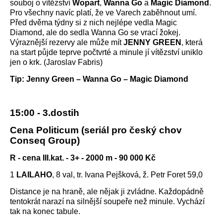
souboj o vítězství
Wopart
,
Wanna Go
a
Magic Diamond
.
Pro všechny navíc platí, že ve Varech zaběhnout umí.
Před dvěma týdny si z nich nejlépe vedla Magic
Diamond, ale do sedla Wanna Go se vrací žokej.
Výraznější rezervy ale může mít
JENNY GREEN
, která
na start půjde teprve počtvrté a minule jí vítězství uniklo
jen o krk. (Jaroslav Fabris)
Tip: Jenny Green – Wanna Go – Magic Diamond
15:00 - 3.dostih
Cena Politicum (seriál pro český chov
Conseq Group)
R - cena III.kat. - 3+ - 2000 m - 90 000 Kč
1
LAILAHO
, 8 val, tr. Ivana Pejšková, ž. Petr Foret 59,0
Distance je na hraně, ale nějak ji zvládne. Každopádně
tentokrát narazí na silnější soupeře než minule. Vychází
tak na konec tabule.