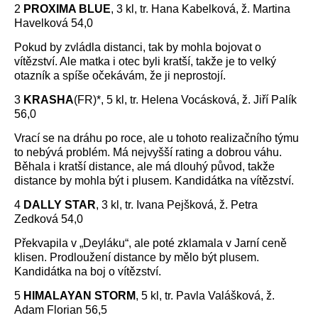
2
PROXIMA BLUE
, 3 kl, tr. Hana Kabelková, ž. Martina
Havelková 54,0
Pokud by zvládla distanci, tak by mohla bojovat o
vítězství. Ale matka i otec byli kratší, takže je to velký
otazník a spíše očekávám, že ji neprostojí.
3
KRASHA
(FR)*, 5 kl, tr. Helena Vocásková, ž. Jiří Palík
56,0
Vrací se na dráhu po roce, ale u tohoto realizačního týmu
to nebývá problém. Má nejvyšší rating a dobrou váhu.
Běhala i kratší distance, ale má dlouhý původ, takže
distance by mohla být i plusem. Kandidátka na vítězství.
4
DALLY STAR
, 3 kl, tr. Ivana Pejšková, ž. Petra
Zedková 54,0
Překvapila v „Deyláku“, ale poté zklamala v Jarní ceně
klisen. Prodloužení distance by mělo být plusem.
Kandidátka na boj o vítězství.
5
HIMALAYAN STORM
, 5 kl, tr. Pavla Valášková, ž.
Adam Florian 56,5