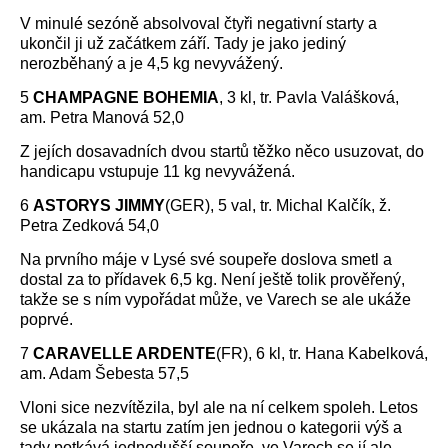
V minulé sezóně absolvoval čtyři negativní starty a
ukončil ji už začátkem září. Tady je jako jediný
nerozběhaný a je 4,5 kg nevyvážený.
5
CHAMPAGNE BOHEMIA
, 3 kl, tr. Pavla Valášková,
am. Petra Manová 52,0
Z jejích dosavadních dvou startů těžko něco usuzovat, do
handicapu vstupuje 11 kg nevyvážená.
6
ASTORYS JIMMY
(GER), 5 val, tr. Michal Kalčík, ž.
Petra Zedková 54,0
Na prvního máje v Lysé své soupeře doslova smetl a
dostal za to přídavek 6,5 kg. Není ještě tolik prověřený,
takže se s ním vypořádat může, ve Varech se ale ukáže
poprvé.
7
CARAVELLE ARDENTE
(FR), 6 kl, tr. Hana Kabelková,
am. Adam Šebesta 57,5
Vloni sice nezvítězila, byl ale na ní celkem spoleh. Letos
se ukázala na startu zatím jen jednou o kategorii výš a
tady potkává jednodušší soupeře, ve Varech se jí ale