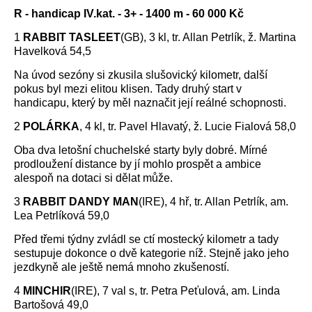
R - handicap IV.kat. - 3+ - 1400 m - 60 000 Kč
1
RABBIT TASLEET
(GB), 3 kl, tr. Allan Petrlík, ž. Martina
Havelková 54,5
Na úvod sezóny si zkusila slušovický kilometr, další
pokus byl mezi elitou klisen. Tady druhý start v
handicapu, který by měl naznačit její reálné schopnosti.
2
POLÁRKA
, 4 kl, tr. Pavel Hlavatý, ž. Lucie Fialová 58,0
Oba dva letošní chuchelské starty byly dobré. Mírné
prodloužení distance by jí mohlo prospět a ambice
alespoň na dotaci si dělat může.
3
RABBIT DANDY MAN
(IRE), 4 hř, tr. Allan Petrlík, am.
Lea Petrlíková 59,0
Před třemi týdny zvládl se ctí mostecký kilometr a tady
sestupuje dokonce o dvě kategorie níž. Stejně jako jeho
jezdkyně ale ještě nemá mnoho zkušeností.
4
MINCHIR
(IRE), 7 val s, tr. Petra Peťulová, am. Linda
Bartošová 49,0