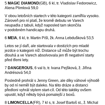
5
MAGIC DIAMOND
(GB), 6 kl, tr. Vladislav Fedorowicz,
Alena Plimlová 59,0
V obou letošních startech v této kategorii zamířila vysoko.
Zároveň pro ní platí, že kromě debutu ve Varech
neupadla z tabuli, když naposled tam skončila
v podobném handicapu druhá.
6
MEIA
, 6 kl, tr. Martin Pišl, žk. Anna Lebdušková 53,5
Letos se jí daří, ale startovala v dostizích pro mladé
jezdce o kategorii níž. Distance už může být trochu
dlouhá a ve Varech absolvovala jen tři negativní starty
před třemi lety.
7
DANGEROUS
, 6 val b, tr. Ivana Pejšková, ž. Jiřina
Andrésová 54,0
Posledně prohrál s Jenny Green, ale díky váhové výhodě
by od ní neměl být daleko. Na této dráze a distanci
předloni vyhrál stylem start-cíl. Od této taktiky ovšem
upustil, když někdy bývá pomalejší z boxů.
8
LIMONCELLA
(FR), 7 kl s, tr. Josef Bartoš st., ž. Michal