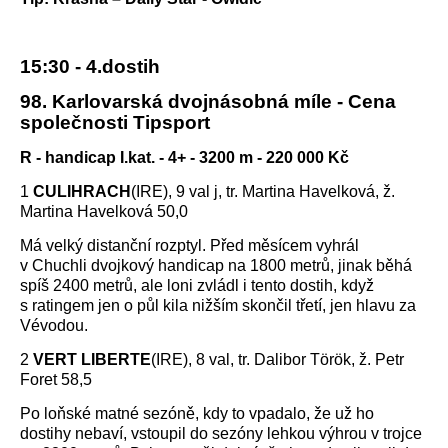
15:30 - 4.dostih
98. Karlovarská dvojnásobná míle - Cena
společnosti Tipsport
R - handicap I.kat. - 4+ - 3200 m - 220 000 Kč
1
CULIHRACH
(IRE), 9 val j, tr. Martina Havelková, ž.
Martina Havelková 50,0
Má velký distanční rozptyl. Před měsícem vyhrál
v Chuchli dvojkový handicap na 1800 metrů, jinak běhá
spíš 2400 metrů, ale loni zvládl i tento dostih, když
s ratingem jen o půl kila nižším skončil třetí, jen hlavu za
Vévodou.
2
VERT LIBERTE
(IRE), 8 val, tr. Dalibor Török, ž. Petr
Foret 58,5
Po loňské matné sezóně, kdy to vpadalo, že už ho
dostihy nebaví, vstoupil do sezóny lehkou výhrou v trojce