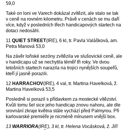
59,0
Také on loni ve Varech dokázal zvítězit, ale stalo se tak
v ceně na rovném kilometru. Právě v cenách se mu daří
více, když v posledních třech handicapových startech na
dotaci nedosáhl.
11
QUIET STREET
(IRE), 6 kl, tr. Pavla Valášková, am.
Petra Manová 53,0
Na závěr loňské sezóny zvítězila ve slušovické ceně, ale
v handicapu už se nechytila téměř tři roky. Ve dvou
letošních startech narazila na trojici nynějších soupeřů,
kteří jí jasně porazili.
12
HARRACHOV
(IRE), 4 val, tr. Martina Havelková, ž.
Martina Havelková 53,5
Posledně si porazil s přídavkem za mostecké vítězství.
Kvůli tomu šel sice jeho handicap znovu nahoru, ale dle
srovnání zkraje května stále vychází před Palmyrou. Při
karlovarské premiéře je nicméně mínusem vnější box.
13
WARRIORA
(IRE), 3 kl, tr. Helena Vocásková, ž. Jiří