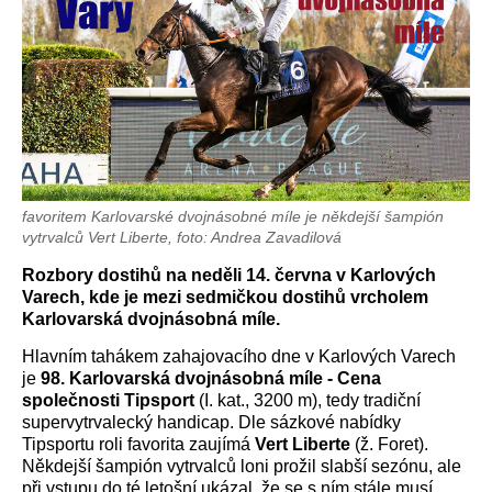
favoritem Karlovarské dvojnásobné míle je někdejší šampión
vytrvalců Vert Liberte, foto: Andrea Zavadilová
Rozbory dostihů na neděli 14. června v Karlových
Varech, kde je mezi sedmičkou dostihů vrcholem
Karlovarská dvojnásobná míle.
Hlavním tahákem zahajovacího dne v Karlových Varech
je
98. Karlovarská dvojnásobná míle - Cena
společnosti Tipsport
(I. kat., 3200 m), tedy tradiční
supervytrvalecký handicap. Dle sázkové nabídky
Tipsportu roli favorita zaujímá
Vert Liberte
(ž. Foret).
Někdejší šampión vytrvalců loni prožil slabší sezónu, ale
při vstupu do té letošní ukázal, že se s ním stále musí