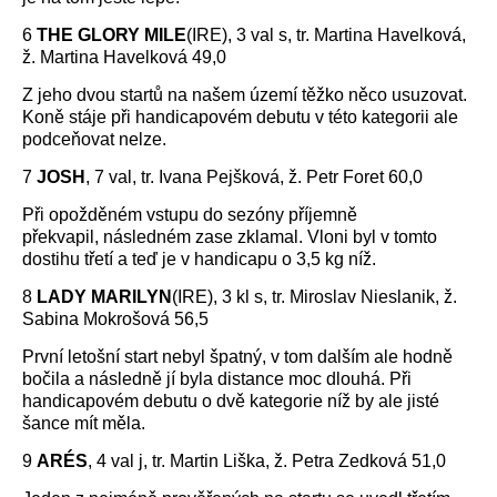
6
THE GLORY MILE
(IRE), 3 val s, tr. Martina Havelková,
ž. Martina Havelková 49,0
Z jeho dvou startů na našem území těžko něco usuzovat.
Koně stáje při handicapovém debutu v této kategorii ale
podceňovat nelze.
7
JOSH
, 7 val, tr. Ivana Pejšková, ž. Petr Foret 60,0
Při opožděném vstupu do sezóny příjemně
překvapil, následném zase zklamal. Vloni byl v tomto
dostihu třetí a teď je v handicapu o 3,5 kg níž.
8
LADY MARILYN
(IRE), 3 kl s, tr. Miroslav Nieslanik, ž.
Sabina Mokrošová 56,5
První letošní start nebyl špatný, v tom dalším ale hodně
bočila a následně jí byla distance moc dlouhá. Při
handicapovém debutu o dvě kategorie níž by ale jisté
šance mít měla.
9
ARÉS
, 4 val j, tr. Martin Liška, ž. Petra Zedková 51,0