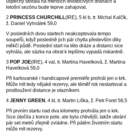
úspěchy sbírala na menších levotočivých drahách a
letošní sezónu bude teprve zahajovat.
2
PRINCESS CHURCHILL
(IRE), 5 kl b, tr. Michal Kalčík,
ž. Daniel Vyhnálek 59,0
V posledních dvou startech neakceptovala tempo
soupeřů, když posledně jich pár chytla především díky
měkčí půdě. Poslední start na této dráze a distanci sice
vyhrála, ale sázka na obrat k lepšímu vypadá riskantně.
3
POP JOE
(IRE), 4 val, tr. Martina Havelková, ž. Martina
Havelková 59,0
Při karlovarské i handicapové premiéře prohrál jen o krk.
Může mít tedy nějaké rezervy, ale téměř rok nestartoval a
prodloužení distance je otazníkem.
4
JENNY GREEN
, 4 kl, tr. Martin Liška, ž. Petr Foret 56,5
Při prvním startu nad dva kilometry prohrála jen o krk.
Sice útočila z konce pole, ale byla chtivější, takže ubrání
pár set metrů zřejmě zvládne. Při pátém životním startu
může mít rezervy.