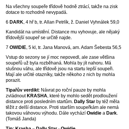
Na všechny soupeře třídově hodně ztrácí, takže na zisk
dotace to rozhodně nevypadá.
6
DARK
, 4 hř b, tr. Allan Petrlík, ž. Daniel Vyhnálek 59,0
Kandidát na umístění. Distance mu vyhovuje, ale nějaký
třídovější soupeř se určitě najde.
7
OWIDIE
, 5 kl, tr. Jana Manová, am. Adam Šebesta 56,5
Vstup do sezony se jí moc nepovedl, ale zase většina
soupeřů už byla rozběhaná. Mohla by jít nahoru. Má
slušnou váhu, ale třídově jsou na startu lepší soupeři.
Mají ale určité otazníky, takže někoho z nich by mohla
porazit.
Tipařův verdikt
: Návrat po roční pauze by mohla
zvládnout
KRASHA
, které by mohlo sedět prodloužení
distance proti posledním startům.
Dally Star
by též měla
těžit z delší distance. Proti starším soupeřkám ale nemá
takovou váhovou výhodu. Dále vychází
Owidie
a
Dark
.
(Tomáš Janda)
Tip: Krasha – Dally Star - Owidie