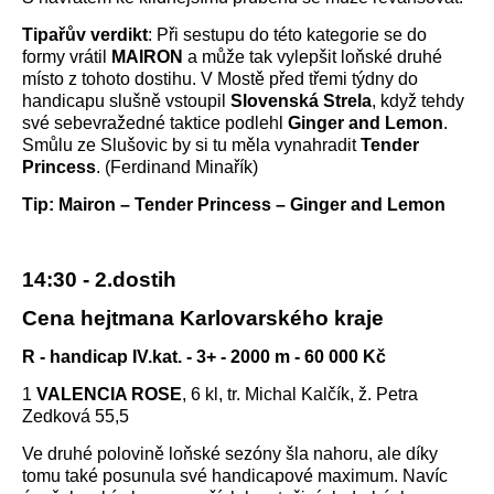
Tipařův verdikt
: Při sestupu do této kategorie se do
formy vrátil
MAIRON
a může tak vylepšit loňské druhé
místo z tohoto dostihu. V Mostě před třemi týdny do
handicapu slušně vstoupil
Slovenská Strela
, když tehdy
své sebevražedné taktice podlehl
Ginger and Lemon
.
Smůlu ze Slušovic by si tu měla vynahradit
Tender
Princess
. (Ferdinand Minařík)
Tip: Mairon – Tender Princess – Ginger and Lemon
14:30 - 2.dostih
Cena hejtmana Karlovarského kraje
R - handicap IV.kat. - 3+ - 2000 m - 60 000 Kč
1
VALENCIA ROSE
, 6 kl, tr. Michal Kalčík, ž. Petra
Zedková 55,5
Ve druhé polovině loňské sezóny šla nahoru, ale díky
tomu také posunula své handicapové maximum. Navíc