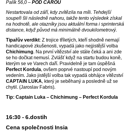
Palík 56,0 –
POD ČAROU
Nestartovala od září, kdy zvítězila na míli. Tehdejší
soupeři šli následně nahoru, takže tento výsledek získal
na hodnotě, ale otazníky jsou aktuální forma i sprinterská
distance, když původ má minimálně dvoukilometrový.
Tipařův verdikt
: Z trojice tříletých, kteří shodně nemají
handicapové zkušenosti, vypadá jako nejjistější volba
Chichimung
. Na první vítězství ale stále čeká a ani zde
se ho dočkat nemusí. Zvlášť když na startu budou koně,
kterým se ve Varech daří. Pravidelně je tam úspěšná
Perfect Kordula
, ovšem poprvé nastoupí pod novým
vedením. Jako jistější volba tak vypadá obhájce vítězství
CAPTAIN LUKA
, který je seběhaný a posledně už se
chytil. (Jaroslav Fabris).
Tip: Captain Luka – Chichimung – Perfect Kordula
16:30 - 6.dostih
Cena společnosti Insia