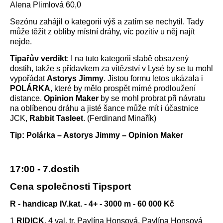
Alena Plimlová 60,0
Sezónu zahájil o kategorii výš a zatím se nechytil. Tady
může těžit z obliby místní dráhy, víc pozitiv u něj najít
nejde.
Tipařův verdikt
: I na tuto kategorii slabě obsazený
dostih, takže s přídavkem za vítězství v Lysé by se tu mohl
vypořádat
Astorys Jimmy
. Jistou formu letos ukázala i
POLÁRKA
, které by mělo prospět mírné prodloužení
distance.
Opinion Maker
by se mohl probrat při návratu
na oblíbenou dráhu a jisté šance může mít i účastnice
JCK,
Rabbit Tasleet
. (Ferdinand Minařík)
Tip: Polárka – Astorys Jimmy – Opinion Maker
17:00 - 7.dostih
Cena společnosti Tipsport
R - handicap IV.kat. - 4+ - 3000 m - 60 000 Kč
1
RIDICK
, 4 val, tr. Pavlína Honsová, Pavlína Honsová