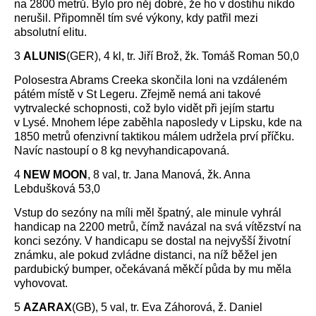
na 2800 metrů. Bylo pro něj dobré, že ho v dostihu nikdo
nerušil. Připomněl tím své výkony, kdy patřil mezi
absolutní elitu.
3
ALUNIS
(GER), 4 kl, tr. Jiří Brož, žk. Tomáš Roman 50,0
Polosestra Abrams Creeka skončila loni na vzdáleném
pátém místě v St Legeru. Zřejmě nemá ani takové
vytrvalecké schopnosti, což bylo vidět při jejím startu
v Lysé. Mnohem lépe zaběhla naposledy v Lipsku, kde na
1850 metrů ofenzivní taktikou málem udržela prví příčku.
Navíc nastoupí o 8 kg nevyhandicapovaná.
4
NEW MOON
, 8 val, tr. Jana Manová, žk. Anna
Lebdušková 53,0
Vstup do sezóny na míli měl špatný, ale minule vyhrál
handicap na 2200 metrů, čímž navázal na svá vítězství na
konci sezóny. V handicapu se dostal na nejvyšší životní
známku, ale pokud zvládne distanci, na níž běžel jen
pardubický bumper, očekávaná měkčí půda by mu měla
vyhovovat.
5
AZARAX
(GB), 5 val, tr. Eva Záhorová, ž. Daniel