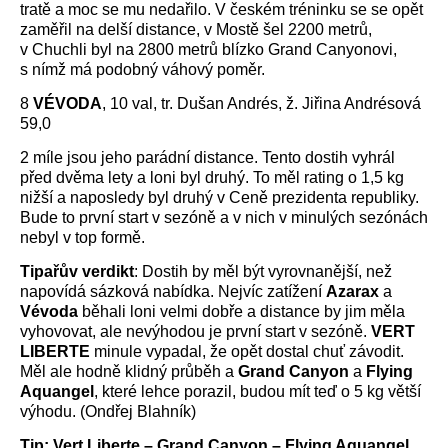
tratě a moc se mu nedařilo. V českém tréninku se se opět
zaměřil na delší distance, v Mostě šel 2200 metrů,
v Chuchli byl na 2800 metrů blízko Grand Canyonovi,
s nímž má podobný váhový poměr.
8
VÉVODA
, 10 val, tr. Dušan Andrés, ž. Jiřina Andrésová
59,0
2 míle jsou jeho parádní distance. Tento dostih vyhrál
před dvěma lety a loni byl druhý. To měl rating o 1,5 kg
nižší a naposledy byl druhý v Ceně prezidenta republiky.
Bude to první start v sezóně a v nich v minulých sezónách
nebyl v top formě.
Tipařův verdikt
: Dostih by měl být vyrovnanější, než
napovídá sázková nabídka. Nejvíc zatížení
Azarax
a
Vévoda
běhali loni velmi dobře a distance by jim měla
vyhovovat, ale nevýhodou je první start v sezóně.
VERT
LIBERTE
minule vypadal, že opět dostal chuť závodit.
Měl ale hodně klidný průběh a
Grand Canyon
a
Flying
Aquangel
, které lehce porazil, budou mít teď o 5 kg větší
výhodu. (Ondřej Blahník)
Tip: Vert Liberte – Grand Canyon – Flying Aquangel