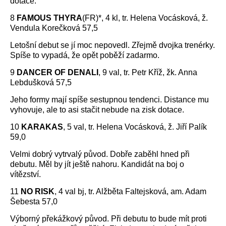
dotace.
8
FAMOUS THYRA
(FR)*, 4 kl, tr. Helena Vocásková, ž.
Vendula Korečková 57,5
Letošní debut se jí moc nepovedl. Zřejmě dvojka trenérky.
Spíše to vypadá, že opět poběží zadarmo.
9
DANCER OF DENALI
, 9 val, tr. Petr Kříž, žk. Anna
Lebdušková 57,5
Jeho formy mají spíše sestupnou tendenci. Distance mu
vyhovuje, ale to asi stačit nebude na zisk dotace.
10
KARAKAS
, 5 val, tr. Helena Vocásková, ž. Jiří Palík
59,0
Velmi dobrý vytrvalý původ. Dobře zaběhl hned při
debutu. Měl by jít ještě nahoru. Kandidát na boj o
vítězství.
11
NO RISK
, 4 val bj, tr. Alžběta Faltejsková, am. Adam
Šebesta 57,0
Výborný překážkový původ. Při debutu to bude mít proti