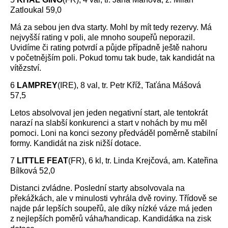
Zatloukal 59,0
Má za sebou jen dva starty. Mohl by mít tedy rezervy. Má
nejvyšší rating v poli, ale mnoho soupeřů neporazil.
Uvidíme či rating potvrdí a půjde případně ještě nahoru
v početnějším poli. Pokud tomu tak bude, tak kandidát na
vítězství.
6
LAMPREY
(IRE), 8 val, tr. Petr Kříž, Taťána Mášová
57,5
Letos absolvoval jen jeden negativní start, ale tentokrát
narazí na slabší konkurenci a start v nohách by mu měl
pomoci. Loni na konci sezony předváděl poměrně stabilní
formy. Kandidát na zisk nižší dotace.
7
LITTLE FEAT
(FR), 6 kl, tr. Linda Krejčová, am. Kateřina
Bílková 52,0
Distanci zvládne. Poslední starty absolvovala na
překážkách, ale v minulosti vyhrála dvě roviny. Třídově se
najde pár lepších soupeřů, ale díky nízké váze má jeden
z nejlepších poměrů váha/handicap. Kandidátka na zisk