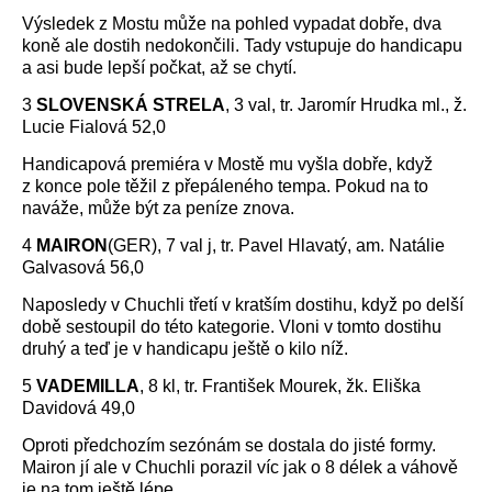
Výsledek z Mostu může na pohled vypadat dobře, dva
koně ale dostih nedokončili. Tady vstupuje do handicapu
a asi bude lepší počkat, až se chytí.
3
SLOVENSKÁ STRELA
, 3 val, tr. Jaromír Hrudka ml., ž.
Lucie Fialová 52,0
Handicapová premiéra v Mostě mu vyšla dobře, když
z konce pole těžil z přepáleného tempa. Pokud na to
naváže, může být za peníze znova.
4
MAIRON
(GER), 7 val j, tr. Pavel Hlavatý, am. Natálie
Galvasová 56,0
Naposledy v Chuchli třetí v kratším dostihu, když po delší
době sestoupil do této kategorie. Vloni v tomto dostihu
druhý a teď je v handicapu ještě o kilo níž.
5
VADEMILLA
, 8 kl, tr. František Mourek, žk. Eliška
Davidová 49,0
Oproti předchozím sezónám se dostala do jisté formy.
Mairon jí ale v Chuchli porazil víc jak o 8 délek a váhově
je na tom ještě lépe.