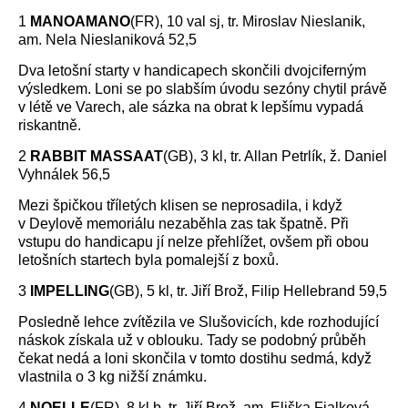
1
MANOAMANO
(FR), 10 val sj, tr. Miroslav Nieslanik,
am. Nela Nieslaniková 52,5
Dva letošní starty v handicapech skončili dvojciferným
výsledkem. Loni se po slabším úvodu sezóny chytil právě
v létě ve Varech, ale sázka na obrat k lepšímu vypadá
riskantně.
2
RABBIT MASSAAT
(GB), 3 kl, tr. Allan Petrlík, ž. Daniel
Vyhnálek 56,5
Mezi špičkou tříletých klisen se neprosadila, i když
v Deylově memoriálu nezaběhla zas tak špatně. Při
vstupu do handicapu jí nelze přehlížet, ovšem při obou
letošních startech byla pomalejší z boxů.
3
IMPELLING
(GB), 5 kl, tr. Jiří Brož, Filip Hellebrand 59,5
Posledně lehce zvítězila ve Slušovicích, kde rozhodující
náskok získala už v oblouku. Tady se podobný průběh
čekat nedá a loni skončila v tomto dostihu sedmá, když
vlastnila o 3 kg nižší známku.
4
NOELLE
(FR), 8 kl b, tr. Jiří Brož, am. Eliška Fialková