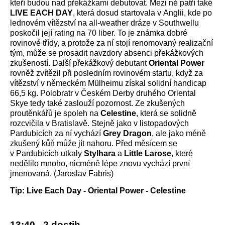
kteří budou nad překážkami debutovat. Mezi ně patří také
LIVE EACH DAY
, která dosud startovala v Anglii, kde po
lednovém vítězství na all-weather dráze v Southwellu
poskočil její rating na 70 liber. To je známka dobré
rovinové třídy, a protože za ní stojí renomovaný realizační
tým, může se prosadit navzdory absenci překážkových
zkušeností. Další překážkový debutant
Oriental Power
rovněž zvítězil při posledním rovinovém startu, když za
vítězství v německém Mülheimu získal solidní handicap
66,5 kg. Polobratr v Českém Derby druhého Oriental
Skye tedy také zaslouží pozornost. Ze zkušených
proutěnkářů je spoleh na
Celestine
, která se solidně
rozcvičila v Bratislavě. Stejně jako v listopadových
Pardubicích za ní vychází
Grey Dragon
, ale jako méně
zkušený kůň může jít nahoru. Před měsícem se
v Pardubicích utkaly
Stylhara
a
Little Larose
, které
nedělilo mnoho, nicméně lépe znovu vychází první
jmenovaná. (Jaroslav Fabris)
Tip: Live Each Day - Oriental Power - Celestine
13:40 - 2.dostih