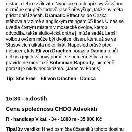
distanci lehce zvítězila. Nyní sice nastoupí s vyšší váhou,
nicméně soupeře třídově jasně převyšuje, takže by měla
přidat další zásah.
Dramatic Effect
se do Česka
stěhovala v zimě s anglickým ratingem 65 liber. U nás se
uvedla čtvrtým místem v mostecké dvojce, kterou
odvodila, takže slušovická dráha jí může sedět. Lepší
volbou ovšem může být dvojice klisen, která už se ve
Slušovicích utkala několikrát. Naposled právě před
měsícem, kdy
Eli von Drachen
porazila
Danicu
o půl
délky a jejich váhový poměr se nemění. Síly s nimi
pravidelně měří také
Bohemian Rapsody
, nicméně
porazit je nikdy nedokázala. (Jaroslav Fabris)
Tip: She Free – Eli von Drachen - Danica
15:30 - 5.dostih
Cena společnosti CHDO Advokáti
R - handicap V.kat. - 3+ - 1800 m - 35 000 Kč
Tipařův verdikt
: Hned osmička účastníků tohoto dostihu