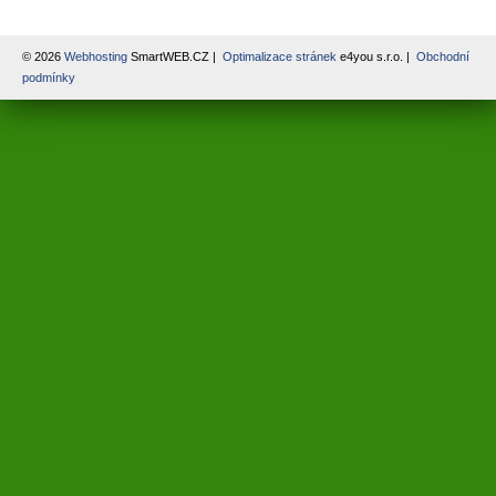
© 2026
Webhosting
SmartWEB.CZ |
Optimalizace stránek
e4you s.r.o. |
Obchodní
podmínky