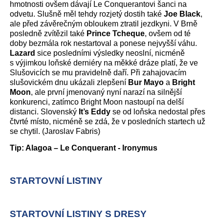
hmotnosti ovšem dávají Le Conquerantovi šanci na
odvetu. Slušně měl tehdy rozjetý dostih také
Joe Black
,
ale před závěrečným obloukem ztratil jezdkyni. V Brně
posledně zvítězil také
Prince Tcheque
, ovšem od té
doby bezmála rok nestartoval a ponese nejvyšší váhu.
Lazard
sice posledními výsledky neoslní, nicméně
s výjimkou loňské derniéry na měkké dráze platí, že ve
Slušovicích se mu pravidelně daří. Při zahajovacím
slušovickém dnu ukázali zlepšení
Bur Mayo
a
Bright
Moon
, ale první jmenovaný nyní narazí na silnější
konkurenci, zatímco Bright Moon nastoupí na delší
distanci. Slovenský
It’s Eddy
se od loňska nedostal přes
čtvrté místo, nicméně se zdá, že v posledních startech už
se chytil. (Jaroslav Fabris)
Tip: Alagoa – Le Conquerant - Ironymus
STARTOVNÍ LISTINY
STARTOVNÍ LISTINY S DRESY