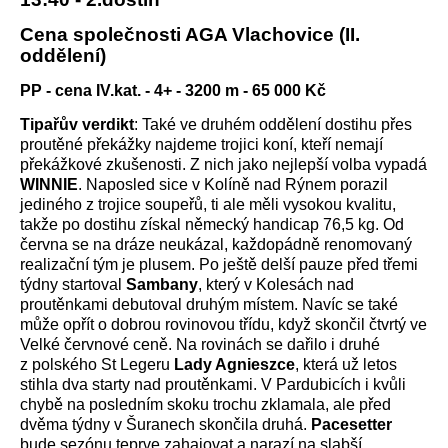
Cena společnosti AGA Vlachovice (II.
oddělení)
PP - cena IV.kat. - 4+ - 3200 m - 65 000 Kč
Tipařův verdikt
: Také ve druhém oddělení dostihu přes
proutěné překážky najdeme trojici koní, kteří nemají
překážkové zkušenosti. Z nich jako nejlepší volba vypadá
WINNIE
. Naposled sice v Kolíně nad Rýnem porazil
jediného z trojice soupeřů, ti ale měli vysokou kvalitu,
takže po dostihu získal německý handicap 76,5 kg. Od
června se na dráze neukázal, každopádně renomovaný
realizační tým je plusem. Po ještě delší pauze před třemi
týdny startoval
Sambany
, který v Kolesách nad
proutěnkami debutoval druhým místem. Navíc se také
může opřít o dobrou rovinovou třídu, když skončil čtvrtý ve
Velké červnové ceně. Na rovinách se dařilo i druhé
z polského St Legeru
Lady Agnieszce
, která už letos
stihla dva starty nad proutěnkami. V Pardubicích i kvůli
chybě na posledním skoku trochu zklamala, ale před
dvěma týdny v Šuranech skončila druhá.
Pacesetter
bude sezónu teprve zahajovat a narazí na slabší