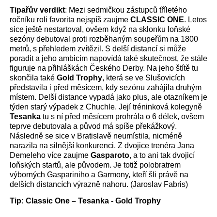
Tipařův verdikt
: Mezi sedmičkou zástupců tříletého
ročníku roli favorita nejspíš zaujme
CLASSIC ONE
. Letos
sice ještě nestartoval, ovšem když na sklonku loňské
sezóny debutoval proti rozběhaným soupeřům na 1800
metrů, s přehledem zvítězil. S delší distancí si může
poradit a jeho ambicím napovídá také skutečnost, že stále
figuruje na přihláškách Českého Derby. Na jeho štítě tu
skončila také
Gold Trophy
, která se ve Slušovicích
představila i před měsícem, kdy sezónu zahájila druhým
místem. Delší distance vypadá jako plus, ale otazníkem je
týden starý výpadek z Chuchle. Její tréninková kolegyně
Tesanka
tu s ní před měsícem prohrála o 6 délek, ovšem
teprve debutovala a původ má spíše překážkový.
Následně se sice v Bratislavě neumístila, nicméně
narazila na silnější konkurenci. Z dvojice trenéra Jana
Demeleho více zaujme
Gasparoto
, a to ani tak dvojicí
loňských startů, ale původem. Je totiž polobratrem
výborných Gaspariniho a Garmony, kteří šli právě na
delších distancích výrazně nahoru. (Jaroslav Fabris)
Tip: Classic One – Tesanka - Gold Trophy