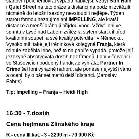
startovní pole tentokrát vypadá nabitější. Vždyť
Sun Rain
i
Quiet Street
na této dráze a distanci na podzim zvítězili,
nicméně do letošní sezóny nevstoupili nejlépe. Týden
starou formou nezaujme ani
IMPELLING
, ale kratší
distance a menší dráha jí přijdou vhod. Vždyť loni ve
sprintu v Lysé nad Labem zvítězila stylem start-cíl před
kvalitními soupeři a své kvality potvrdila i v Německu.
Vysoko míří také její tréninková kolegyně
Franja
, která
minule zaběhla lépe, než to na papíře vypadá, protože její
jezdkyně absolvovala dostih bez třmenů. Loni v červenci
ve Slušovicích podobný handicap vyhrála.
Partner In
Crime
šel loni výrazně nahoru, ale ponese nejvyšší váhu
a ocenil by o pár set metrů delší distanci. (Jaroslav
Fabris)
Tip: Impelling – Franja – Heidi High
16:30 - 7.dostih
Cena hejtmana Zlínského kraje
R - cena III.kat. - 3 - 2200 m - 70 000 Kč