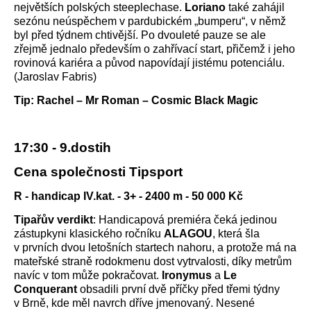
největších polských steeplechase.
Loriano
také zahájil
sezónu neúspěchem v pardubickém „bumperu“, v němž
byl před týdnem chtivější. Po dvouleté pauze se ale
zřejmě jednalo především o zahřívací start, přičemž i jeho
rovinová kariéra a původ napovídají jistému potenciálu.
(Jaroslav Fabris)
Tip: Rachel – Mr Roman – Cosmic Black Magic
17:30 - 9.dostih
Cena společnosti Tipsport
R - handicap IV.kat. - 3+ - 2400 m - 50 000 Kč
Tipařův verdikt
: Handicapová premiéra čeká jedinou
zástupkyni klasického ročníku
ALAGOU
, která šla
v prvních dvou letošních startech nahoru, a protože má na
mateřské straně rodokmenu dost vytrvalosti, díky metrům
navíc v tom může pokračovat.
Ironymus
a
Le
Conquerant
obsadili první dvě příčky před třemi týdny
v Brně, kde měl navrch dříve jmenovaný. Nesené