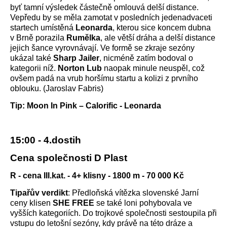
byť tamní výsledek částečně omlouvá delší distance.
Vepředu by se měla zamotat v posledních jedenadvaceti
startech umístěná
Leonarda
, kterou sice koncem dubna
v Brně porazila
Rumělka
, ale větší dráha a delší distance
jejich šance vyrovnávají. Ve formě se zkraje sezóny
ukázal také
Sharp Jailer
, nicméně zatím bodoval o
kategorii níž.
Norton Lub
naopak minule neuspěl, což
ovšem padá na vrub horšímu startu a kolizi z prvního
oblouku. (Jaroslav Fabris)
Tip: Moon In Pink – Calorific - Leonarda
15:00 - 4.dostih
Cena společnosti D Plast
R - cena III.kat. - 4+ klisny - 1800 m - 70 000 Kč
Tipařův verdikt
: Předloňská vítězka slovenské Jarní
ceny klisen
SHE FREE
se také loni pohybovala ve
vyšších kategoriích. Do trojkové společnosti sestoupila při
vstupu do letošní sezóny, kdy právě na této dráze a