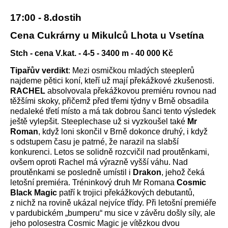
17:00 - 8.dostih
Cena Cukrárny u Mikulců Lhota u Vsetína
Stch - cena V.kat. - 4-5 - 3400 m - 40 000 Kč
Tipařův verdikt
: Mezi osmičkou mladých steeplerů
najdeme pětici koní, kteří už mají překážkové zkušenosti.
RACHEL
absolvovala překážkovou premiéru rovnou nad
těžšími skoky, přičemž před třemi týdny v Brně obsadila
nedaleké třetí místo a má tak dobrou šanci tento výsledek
ještě vylepšit. Steeplechase už si vyzkoušel také
Mr
Roman
, když loni skončil v Brně dokonce druhý, i když
s odstupem času je patrné, že narazil na slabší
konkurenci. Letos se solidně rozcvičil nad proutěnkami,
ovšem oproti Rachel má výrazně vyšší váhu. Nad
proutěnkami se posledně umístil i
Drakon
, jehož čeká
letošní premiéra. Tréninkový druh Mr Romana
Cosmic
Black Magic
patří k trojici překážkových debutantů,
z nichž na rovině ukázal nejvíce třídy. Při letošní premiéře
v pardubickém „bumperu“ mu sice v závěru došly síly, ale
jeho polosestra Cosmic Magic je vítězkou dvou