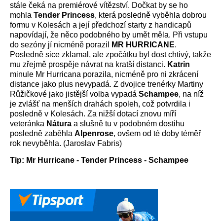
stále čeká na premiérové vítězství. Dočkat by se ho
mohla
Tender Princess
, která posledně vyběhla dobrou
formu v Kolesách a její předchozí starty z handicapů
napovídají, že něco podobného by umět měla. Při vstupu
do sezóny jí nicméně porazil
MR HURRICANE
.
Posledně sice zklamal, ale zpočátku byl dost chtivý, takže
mu zřejmě prospěje návrat na kratší distanci.
Katrin
minule Mr Hurricana porazila, nicméně pro ni zkrácení
distance jako plus nevypadá. Z dvojice trenérky Martiny
Růžičkové jako jistější volba vypadá
Schampee
, na níž
je zvlášť na menších drahách spoleh, což potvrdila i
posledně v Kolesách. Za nižší dotací znovu míří
veteránka
Nátura
a slušně tu v podobném dostihu
posledně zaběhla
Alpenrose
, ovšem od té doby téměř
rok nevyběhla. (Jaroslav Fabris)
Tip: Mr Hurricane - Tender Princess - Schampee