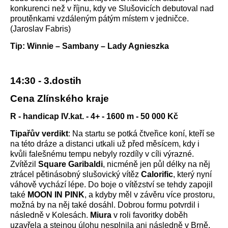
konkurenci než v říjnu, kdy ve Slušovicích debutoval nad
proutěnkami vzdáleným pátým místem v jedničce.
(Jaroslav Fabris)
Tip: Winnie – Sambany – Lady Agnieszka
14:30 - 3.dostih
Cena Zlínského kraje
R - handicap IV.kat. - 4+ - 1600 m - 50 000 Kč
Tipařův verdikt
: Na startu se potká čtveřice koní, kteří se
na této dráze a distanci utkali už před měsícem, kdy i
kvůli falešnému tempu nebyly rozdíly v cíli výrazné.
Zvítězil
Square Garibaldi
, nicméně jen půl délky na něj
ztrácel pětinásobný slušovický vítěz
Calorific
, který nyní
váhově vychází lépe. Do boje o vítězství se tehdy zapojil
také
MOON IN PINK
, a kdyby měl v závěru více prostoru,
možná by na něj také dosáhl. Dobrou formu potvrdil i
následně v Kolesách.
Miura
v roli favoritky doběh
uzavřela a stejnou úlohu nesplnila ani následně v Brně,