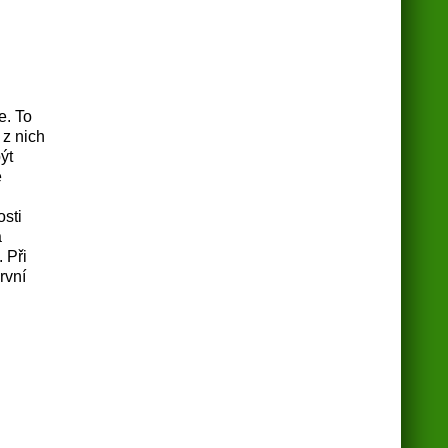
e. To
 z nich
ýt
é
osti
a
 Při
rvní