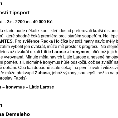
ih
sti Tipsport
t. - 3+ - 2200 m - 40 000 Kč
Na startu bude několik koní, kteří dosud preferovali kratší distanc
říletků, které shodně čeká premiéra proti starším soupeřům. Nejlépe
ANTES
. Pro svěřence Radka Holčíka by totiž metry navíc měly b
zatím vyběhl jen dvakrát, může mít prostor k progresu. Na stejn
letos už dvakrát utkali
Little Larose
a
Ironymus
, přičemž jejich
je vyrovnaná. Minule měla navrch Little Larose a nesené hmotn
í poměru sil, nicméně Ironymus hůře odskočil, což se zvlášť n
 dohání. Oba každopádně stále čekají na první životní vítězství.
éře může překvapit
Zubasa
, jehož výkony jsou lepší, než to na p
roslav Fabris)
 – Ironymus – Little Larose
ih
ana Demeleho