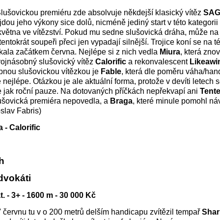
Slušovickou premiéru zde absolvuje někdejší klasický vítěz
SA
jdou jeho výkony sice dolů, nicméně jediný start v této kategorii
větna ve vítězství. Pokud mu sedne slušovická dráha, může na 
ntokrát soupeři přeci jen vypadají silnější. Trojice koní se na t
tkala začátkem června. Nejlépe si z nich vedla
Miura
, která zno
rojnásobný slušovický vítěz
Calorific
a rekonvalescent
Likeawi
nou slušovickou vítězkou je
Fable
, která dle poměru váha/han
nejlépe. Otázkou je ale aktuální forma, protože v devíti letech 
e jak roční pauze. Na dotovaných příčkách nepřekvapí ani
Tent
slušovická premiéra nepovedla, a
Braga
, které minule pomohl ná
slav Fabris)
 - Calorific
ih
vokáti
. - 3+ - 1600 m - 30 000 Kč
V červnu tu v o 200 metrů delším handicapu zvítězil tempař
Shar