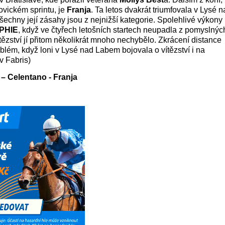
šovickém sprintu, je
Franja
. Ta letos dvakrát triumfovala v Lysé 
chny její zásahy jsou z nejnižší kategorie. Spolehlivé výkony
PHIE
, když ve čtyřech letošních startech neupadla z pomyslnýc
ítězství jí přitom několikrát mnoho nechybělo. Zkrácení distance
lém, když loni v Lysé nad Labem bojovala o vítězství i na
v Fabris)
– Celentano - Franja