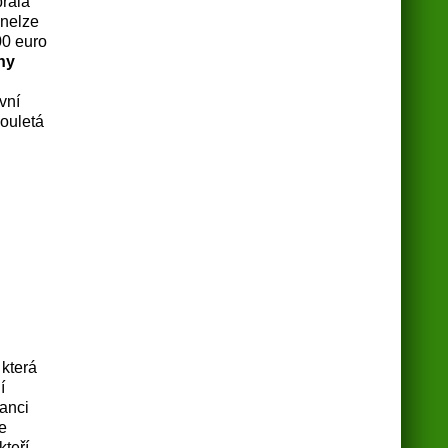
brala
 nelze
00 euro
ny
vní
vouletá
, která
í
tanci
e
kteří