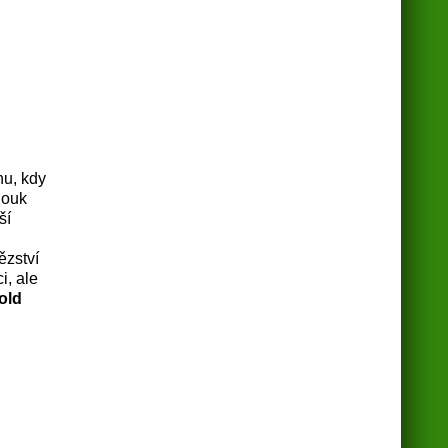
nu, kdy
louk
ší
ězství
i, ale
old