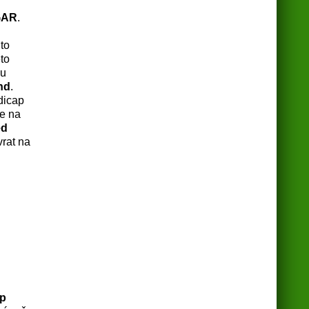
GAR
.
to
éto
vu
nd
.
dicap
se na
ed
vrat na
p