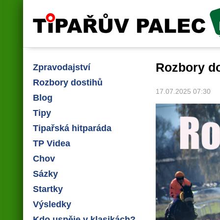
Tipařův palec
Rozbory dos
Zpravodajství
Rozbory dostihů
17.07.2025 07:30
Blog
Tipy
Tipařská hitparáda
TP Videa
Chov
Sázky
Startky
Výsledky
Kdo uspěje v klasikách?