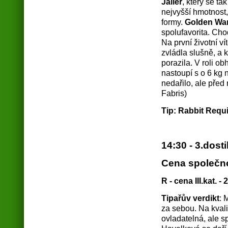
Jailer
, který se ta
nejvyšší hmotnost,
formy.
Golden War
spolufavorita. Cho
Na první životní ví
zvládla slušně, a 
porazila. V roli ob
nastoupí s o 6 kg 
nedařilo, ale před
Fabris)
Tip: Rabbit Requi
14:30 - 3.dost
Cena společno
R - cena III.kat. -
Tipařův verdikt
: 
za sebou. Na kvali
ovladatelná, ale s