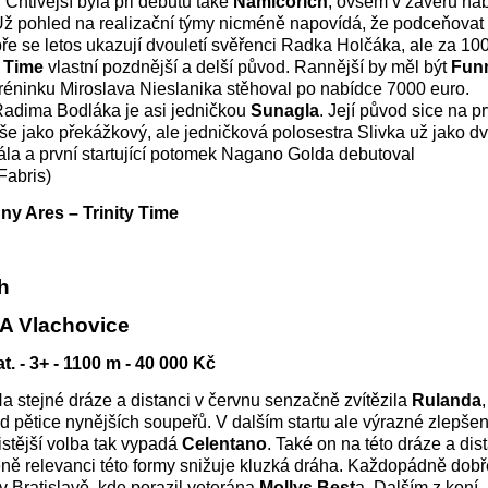
 Chtivější byla při debutu také
Namicorich
, ovšem v závěru na
 Už pohled na realizační týmy nicméně napovídá, že podceňovat
ře se letos ukazují dvouletí svěřenci Radka Holčáka, ale za 10
y Time
vlastní pozdnější a delší původ. Rannější by měl být
Fun
 tréninku Miroslava Nieslanika stěhoval po nabídce 7000 euro.
 Radima Bodláka je asi jedničkou
Sunagla
. Její původ sice na pr
e jako překážkový, ale jedničková polosestra Slivka už jako d
rála a první startující potomek Nagano Golda debutoval
Fabris)
ny Ares – Trinity Time
ih
A Vlachovice
t. - 3+ - 1100 m - 40 000 Kč
Na stejné dráze a distanci v červnu senzačně zvítězila
Rulanda
d pětice nynějších soupeřů. V dalším startu ale výrazné zlepšen
jistější volba tak vypadá
Celentano
. Také on na této dráze a dis
éně relevanci této formy snižuje kluzká dráha. Každopádně dobř
v Bratislavě, kde porazil veterána
Mollys Best
a. Dalším z koní, 