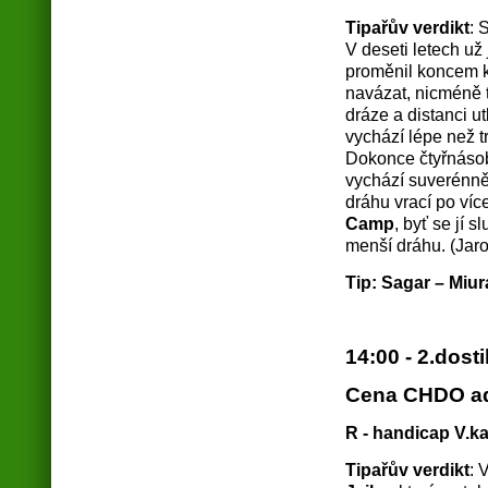
Tipařův verdikt
: 
V deseti letech už 
proměnil koncem k
navázat, nicméně te
dráze a distanci u
vychází lépe než t
Dokonce čtyřnásob
vychází suverénně 
dráhu vrací po víc
Camp
, byť se jí 
menší dráhu. (Jaro
Tip: Sagar – Miura
14:00 - 2.dost
Cena CHDO ad
R - handicap V.kat
Tipařův verdikt
: 