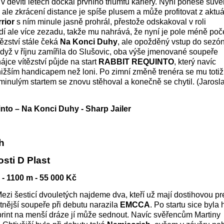
k v devíti letech dočkal prvního triumfu kariéry. Nyní ponese suv
 ale zkrácení distance je spíše plusem a může profitovat z aktuá
rior
s ním minule jasně prohrál, přestože odskakoval v roli
dí ale více zezadu, takže mu nahrává, že nyní je pole méně poč
tězství stále čeká
Na Konci Duhy
, ale opožděný vstup do sezó
když v říjnu zamířila do Slušovic, oba výše jmenované soupeře
hájce vítězství půjde na start
RABBIT REQUINTO
, který navíc
nižším handicapem než loni. Po zimní změně trenéra se mu totiž
 minulým startem se znovu stěhoval a konečně se chytil. (Jarosl
nto – Na Konci Duhy - Sharp Jailer
ih
sti D Plast
 2 - 1100 m - 55 000 Kč
Mezi šesticí dvouletých najdeme dva, kteří už mají dostihovou p
tnější soupeře při debutu narazila
EMCCA
. Po startu sice byla 
print na menší dráze jí může sednout. Navíc svěřencům Martiny