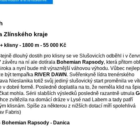
ih
 Zlínského kraje
 4+ klisny - 1800 m - 55 000 Kč
Stejně dlouhý dostih pro klisny se ve Slušovicích odběhl i v červ
V závěru na ní ale dotírala
Bohemian Rapsody
, která přitom ob
široka a nyní bude mít výraznější váhovou výhodu. Vůbec nejlep
e být tempařka
RIVER DAWN
. Svěřenkyně lídra trenérského
va Nieslanika totiž svůj jediný slušovický start proměnila ve vít
e v dobré formě. Posledně doplatila na to, že neměla klid na špic
čkat mohla. Sérii slabších výsledků posledně razantně utnula
G
ehce zvítězila na domácí dráze v Lysé nad Labem a tady patří
m klisnám. Spíše za některou z nižších dotací míří spolehlivá
lav Fabris)
 – Bohemian Rapsody - Danica