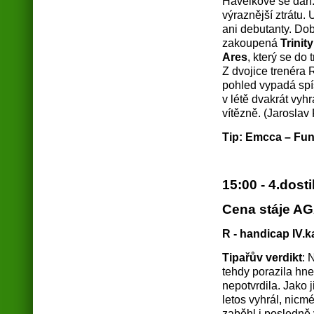
Havelkové se daří.
výraznější ztrátu.
ani debutanty. Dob
zakoupená
Trinit
Ares
, který se do
Z dvojice trenéra
pohled vypadá spíš
v létě dvakrát vyh
vítězně. (Jaroslav 
Tip: Emcca – Fun
15:00 - 4.dost
Cena stáje AG
R - handicap IV.ka
Tipařův verdikt
: 
tehdy porazila hne
nepotvrdila. Jako 
letos vyhrál, nicm
zaběhl i posledně 