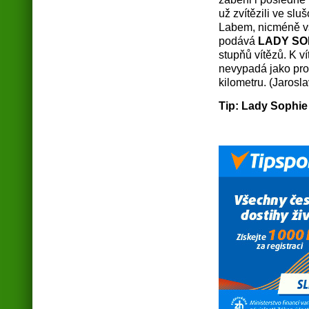
už zvítězili ve slu
Labem, nicméně vše
podává
LADY SO
stupňů vítězů. K v
nevypadá jako prob
kilometru. (Jarosla
Tip: Lady Sophie 