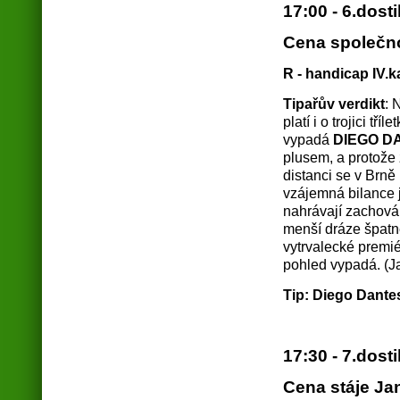
17:00 - 6.dost
Cena společno
R - handicap IV.ka
Tipařův verdikt
: 
platí i o trojici t
vypadá
DIEGO D
plusem, a protože 
distanci se v Brně 
vzájemná bilance 
nahrávají zachován
menší dráze špatně
vytrvalecké premi
pohled vypadá. (Ja
Tip: Diego Dantes
17:30 - 7.dost
Cena stáje J