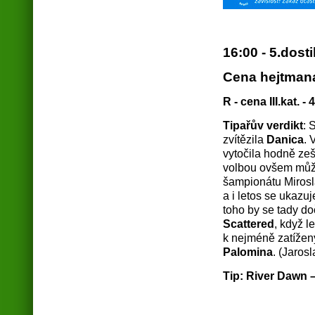
16:00 - 5.dost
Cena hejtmana
R - cena III.kat. -
Tipařův verdikt
: 
zvítězila
Danica
. 
vytočila hodně ze
volbou ovšem můž
šampionátu Mirosla
a i letos se ukazuj
toho by se tady do
Scattered
, když l
k nejméně zatížený
Palomina
. (Jaros
Tip: River Dawn