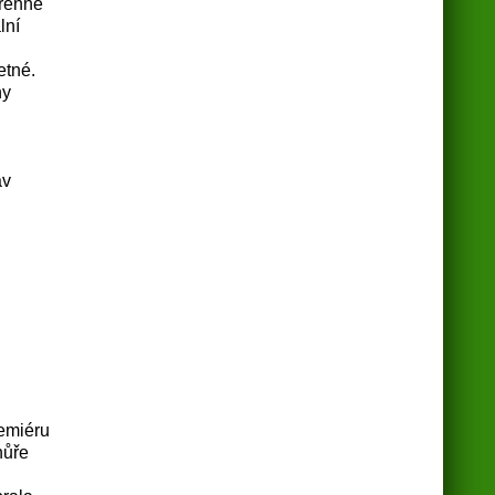
erénně
lní
etné.
ny
av
remiéru
hůře