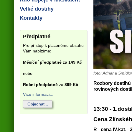
Velké dostihy
Kontakty
Předplatné
Pro přístup k placenému obsahu
Vám nabízíme:
Měsíční předplatné
za
149 Kč
foto: Adriana Šmídlo
nebo
Rozbory dostihů 
Roční předplatné
za
899 Kč
rovinových dosti
Více informací...
Objednat...
13:30 - 1.dost
Cena Zlínskéh
R - cena IV.kat. -