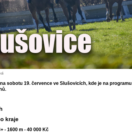
vá
na sobotu 19. července ve Slušovicích, kde je na program
hů.
ih
o kraje
 3+ - 1600 m - 40 000 Kč