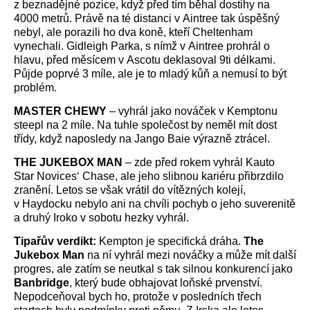
z beznadějné pozice, když před tím běhal dostihy na
4000 metrů. Právě na té distanci v Aintree tak úspěšný
nebyl, ale porazili ho dva koně, kteří Cheltenham
vynechali. Gidleigh Parka, s nímž v Aintree prohrál o
hlavu, před měsícem v Ascotu deklasoval 9ti délkami.
Půjde poprvé 3 míle, ale je to mladý kůň a nemusí to být
problém.
MASTER CHEWY
– vyhrál jako nováček v Kemptonu
steepl na 2 míle. Na tuhle společost by neměl mít dost
třídy, když naposledy na Jango Baie výrazně ztrácel.
THE JUKEBOX MAN
– zde před rokem vyhrál Kauto
Star Novices‘ Chase, ale jeho slibnou kariéru přibrzdilo
zranění. Letos se však vrátil do vítězných kolejí,
v Haydocku nebylo ani na chvíli pochyb o jeho suverenitě
a druhý Iroko v sobotu hezky vyhrál.
Tipařův verdikt:
Kempton je specifická dráha.
The
Jukebox Man
na ní vyhrál mezi nováčky a může mít další
progres, ale zatím se neutkal s tak silnou konkurencí jako
Banbridge
, který bude obhajovat loňské prvenství.
Nepodceňoval bych ho, protože v posledních třech