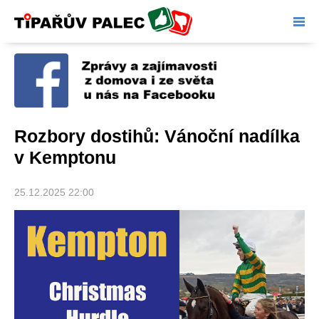
Tipařův palec
Rozbory dostihů: Vánoční nadílka
v Kemptonu
25.12.2025 22:00