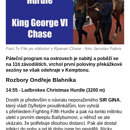
Fact To File po vítězství v Ryanair Chase - foto Jaroslav Fabris
Páteční program na ostrovech je nabitý a poběží se
na 11ti závodištích, vrchol první poloviny překážkové
sezóny se však odehraje v Kemptonu.
Rozbory Ondřeje Blahníka
14:55 - Ladbrokes Christmas Hurdle (3200 m)
Dostih je především o návratu neporaženého
SIR GINA
,
který vládl čtyřletým proutěnkářům, loni vyhrál
s přehledem Fighting Fifth Hurdle a pak na tomto mítinku
utekl v prvním steeplu Ballyburnovi, u něhož se ale
ukázalo, že potřebuje dlouhou distanci. Pak ale dostal
infekci do nohy a od té doby jsme ho neviděli. Nicky