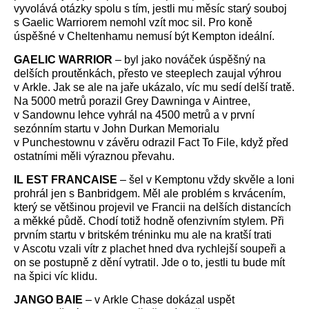
vyvolává otázky spolu s tím, jestli mu měsíc starý souboj
s Gaelic Warriorem nemohl vzít moc sil. Pro koně
úspěšné v Cheltenhamu nemusí být Kempton ideální.
GAELIC WARRIOR
– byl jako nováček úspěšný na
delších proutěnkách, přesto ve steeplech zaujal výhrou
v Arkle. Jak se ale na jaře ukázalo, víc mu sedí delší tratě.
Na 5000 metrů porazil Grey Dawninga v Aintree,
v Sandownu lehce vyhrál na 4500 metrů a v první
sezónním startu v John Durkan Memorialu
v Punchestownu v závěru odrazil Fact To File, když před
ostatními měli výraznou převahu.
IL EST FRANCAISE
– šel v Kemptonu vždy skvěle a loni
prohrál jen s Banbridgem. Měl ale problém s krvácením,
který se většinou projevil ve Francii na delších distancích
a měkké půdě. Chodí totiž hodně ofenzivním stylem. Při
prvním startu v britském tréninku mu ale na kratší trati
v Ascotu vzali vítr z plachet hned dva rychlejší soupeři a
on se postupně z dění vytratil. Jde o to, jestli tu bude mít
na špici víc klidu.
JANGO BAIE
– v Arkle Chase dokázal uspět