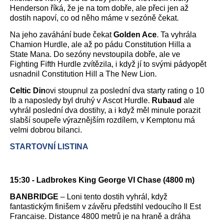
Henderson říká, že je na tom dobře, ale přeci jen až
dostih napoví, co od něho máme v sezóně čekat.
Na jeho zaváhání bude čekat
Golden Ace
. Ta vyhrála
Chamion Hurdle, ale až po pádu Constitution Hilla a
State Mana. Do sezóny nevstoupila dobře, ale ve
Fighting Fifth Hurdle zvítězila, i když jí to svými pádyopět
usnadnil Constitution Hill a The New Lion.
Celtic Din
ovi stoupnul za poslední dva starty rating o 10
lb a naposledy byl druhý v Ascot Hurdle.
Rubaud
ale
vyhrál poslední dva dostihy, a i když měl minule porazit
slabší soupeře výraznějším rozdílem, v Kemptonu má
velmi dobrou bilanci.
STARTOVNÍ LISTINA
15:30 - Ladbrokes King George VI Chase (4800 m)
BANBRIDGE
– Loni tento dostih vyhrál, když
fantastickým finišem v závěru předstihl vedoucího Il Est
Francaise. Distance 4800 metrů je na hraně a dráha