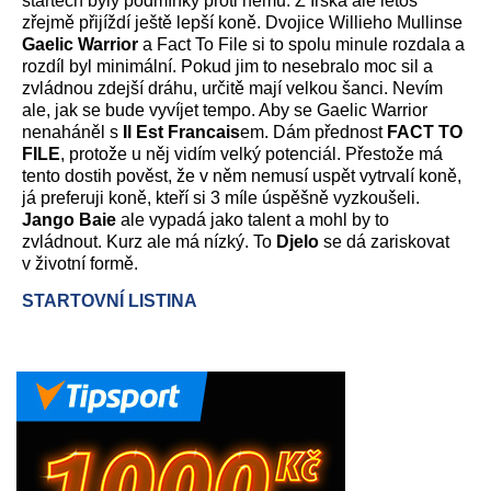
startech byly podmínky proti němu. Z Irska ale letos
zřejmě přijíždí ještě lepší koně. Dvojice Willieho Mullinse
Gaelic Warrior
a Fact To File si to spolu minule rozdala a
rozdíl byl minimální. Pokud jim to nesebralo moc sil a
zvládnou zdejší dráhu, určitě mají velkou šanci. Nevím
ale, jak se bude vyvíjet tempo. Aby se Gaelic Warrior
nenaháněl s
Il Est Francais
em. Dám přednost
FACT TO
FILE
, protože u něj vidím velký potenciál. Přestože má
tento dostih pověst, že v něm nemusí uspět vytrvalí koně,
já preferuji koně, kteří si 3 míle úspěšně vyzkoušeli.
Jango Baie
ale vypadá jako talent a mohl by to
zvládnout. Kurz ale má nízký. To
Djelo
se dá zariskovat
v životní formě.
STARTOVNÍ LISTINA