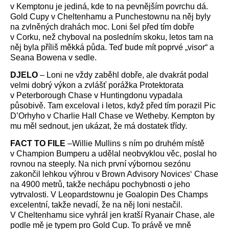
v Kemptonu je jediná, kde to na pevnějším povrchu dá.
Gold Cupy v Cheltenhamu a Punchestownu na něj byly
na zvlněných drahách moc. Loni šel před tím dobře
v Corku, než chyboval na posledním skoku, letos tam na
něj byla příliš měkká půda. Teď bude mít poprvé „visor“ a
Seana Bowena v sedle.
DJELO
– Loni ne vždy zaběhl dobře, ale dvakrát podal
velmi dobrý výkon a zvlášť porážka Protektorata
v Peterborough Chase v Huntingdonu vypadala
působivě. Tam exceloval i letos, když před tím porazil Pic
D’Orhyho v Charlie Hall Chase ve Wetheby. Kempton by
mu měl sednout, jen ukázat, že má dostatek třídy.
FACT TO FILE
–Willie Mullins s ním po druhém místě
v Champion Bumperu a udělal neobvyklou věc, poslal ho
rovnou na steeply. Na nich první výbornou sezónu
zakončil lehkou výhrou v Brown Advisory Novices‘ Chase
na 4900 metrů, takže nechápu pochybnosti o jeho
vytrvalosti. V Leopardstownu je Goalopin Des Champs
excelentní, takže nevadí, že na něj loni nestačil.
V Cheltenhamu sice vyhrál jen kratší Ryanair Chase, ale
podle mě je typem pro Gold Cup. To právě ve mně