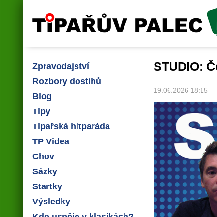
Tipařův palec
STUDIO: Č
Zpravodajství
Rozbory dostihů
19.06.2026 18:15
Blog
Tipy
Tipařská hitparáda
TP Videa
Chov
Sázky
Startky
Výsledky
Kdo uspěje v klasikách?