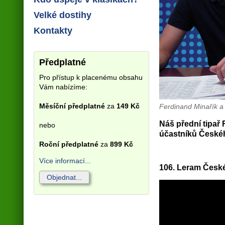
Velké dostihy
Kontakty
Předplatné
Pro přístup k placenému obsahu
Vám nabízíme:
Měsíční předplatné
za
149 Kč
Ferdinand Minařík a 
Náš přední tipař 
nebo
účastníků České
Roční předplatné
za
899 Kč
Více informací...
106. Leram Česk
Objednat...