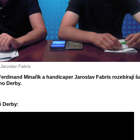
Jaroslav Fabris
Ferdinand Minařík a handicaper Jaroslav Fabris rozebírají 
ho Derby.
é Derby: