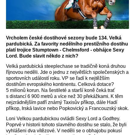
Vrcholem české dostihové sezony bude 134. Velká
pardubická. Za favority nedělního prestižního dostihu
platí trojice Stumptown - Chelmsford - obhájce Sexy
Lord. Bude slavit někdo z nich?
Velká pardubická steeplechase se tradičně koná druhou
říjnovou neděli. Jde o jednu z největších společenských a
sportovních událostí roku. VP se řadí k nejtěžším
dostihům evropského kontinentu. Celková dotace?
5 milionů korun. Na šestileté a starší koně čeká trať
s distancí 6 900 metrů a více než 30 překážkami. K těm
nejzrádnějším patří známý Taxisův příkop, dále Hadí
příkop, Irská lavice nebo Popkovický a Francouzský skok.
Loni Velkou pardubickou ovládli Sexy Lord a Godfrey.
Poprvé v historii tohoto slavného dostihu se stalo, že byli
vyhlášeni dva vítězové. V neděli se o obhajobu pokusí