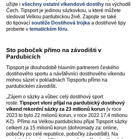
užijte i
všechny ostatní víkendové dostihy
na východě
Čech. Tipsport je jedinou sázkovkou, u které můžete
sledovat Velkou pardubickou živě. Zapojte se také
do tipovací
soutěže Dostihová trojka
a dostihové tipy
proberte v
tematickém fóru
.
Sto poboček přímo na závodišti v
Pardubicích
Tipsport je dlouhodobě hlavním partnerem českého
dostihového sportu a návštěvníci dostihového víkendu
mohou sázet v pokladnách Tipsportu přímo na
pardubickém závodišti.
„Zájem o sázky a vůbec celý dostihový sport
roste.
Tipsport vloni přijal na pardubický dostihový
víkend rekordní sázky za 23 milionů korun
(v roce
2023 to bylo 22 milionů korun, v roce 2022 17,4 milionu
Kč). Přímo na Velkou pardubickou přijal Tipsport sázky
celkem za 15 milionů korun (dohromady za: online,
pobočky po celé republice, pobočky závodiště). Na