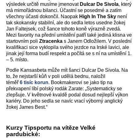
výsledek určitě musíme jmenovat
Dulcar De Sivola
, který
má mimořádnou bilanci. Účastní se posedmé a zatím
všechny účasti dokončil. Naopak
High In The Sky
není
tak skokansky stabilní, ale do sedla letos usedne žokej
Jan Faltejsek, což šance tohoto koně výrazně zvedá.
Mezi favority na přední umístění patří také jediná klisna ve
startovním poli
Ztracenka
s Janem Odložilem. V poslední
kvalifikaci sice vyklopila svého jezdce na Irské lavici, ale
jinak její forma budí respekt a počítá se s ní na umístění 1.
– 5. místo.
Podle Kansasbeta může mít šanci Dulcar De Sivola. Na
to, že nejstarší kůň v poli udělá bednu, naložil
téměř
6 tisíc korun
. Bookmakerovi se jako tip na
překvapení líbí polský rodák Zarate: „Systematicky se
zlepšuje. V květnové kvaldě podal dosud nejlepší výkon
kariéry. Do jeho sedla se navíc vrací výborný anglický
žokej James Best.“
Kurzy Tipsportu na vítěze Velké
pardubické: