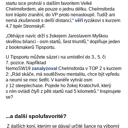
startu sice prohrál s dalším favoritem Velké
Chelmsfordem, ale pouze o jednu délku. Chelmsforda
loni trápilo zranění, do VP proto nenastoupil. Tudíž ani
nemá zkušenosti s delší distancí,“
věří
ryzákovi s kurzem
4,7 tipér StromskyF.
„Obhájce navíc drží s žokejem Jaroslavem Myškou
skvělou bilanci - osm startů, šest triumfů,“ doplňuje jeden
z bookmakerů Tipsportu.
U Tipsportu můžete sázet i na umístění do 3., 5. či
7. pozice. Například
NemoSW19
zanalyzoval
Chelmsforda v TOP 2 s kurzem
2: „Rád skáče, má soutěživou mentalitu, chce být vpředu
a neumí se moc šetřit. V kariéře vyhrál osm
z 12 steeplechase. Pojede ho žokej Kratochvíl, který
s ním ovládl čtyři z pěti startů nad 5 kilometrů.“ Inspirujete
se?
...a další spolufavorité?
Z dalších koní, kterým se dávají určité šance na výborný