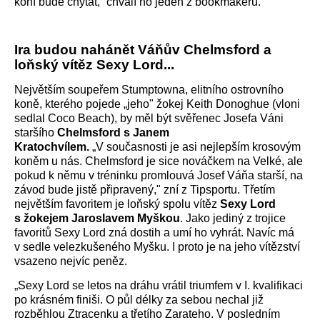
koní bude chytat,“ chválí ho jeden z bookmakerů.
Ira budou nahánět Váňův Chelmsford a
loňský vítěz Sexy Lord...
Největším soupeřem Stumptowna, elitního ostrovního
koně, kterého pojede „jeho" žokej Keith Donoghue (vloni
sedlal Coco Beach), by měl být svěřenec Josefa Váni
staršího
Chelmsford s Janem
Kratochvílem.
„V současnosti je asi nejlepším krosovým
koněm u nás. Chelmsford je sice nováčkem na Velké, ale
pokud k němu v tréninku promlouvá Josef Váňa starší, na
závod bude jistě připravený," zní z Tipsportu. Třetím
největším favoritem je loňský spolu vítěz
Sexy Lord
s žokejem Jaroslavem Myškou
. Jako jediný z trojice
favoritů Sexy Lord zná dostih a umí ho vyhrát. Navíc má
v sedle velezkušeného Myšku. I proto je na jeho vítězství
vsazeno nejvíc peněz.
„Sexy Lord se letos na dráhu vrátil triumfem v I. kvalifikaci
po krásném finiši. O půl délky za sebou nechal již
rozběhlou Ztracenku a třetího Zarateho. V posledním