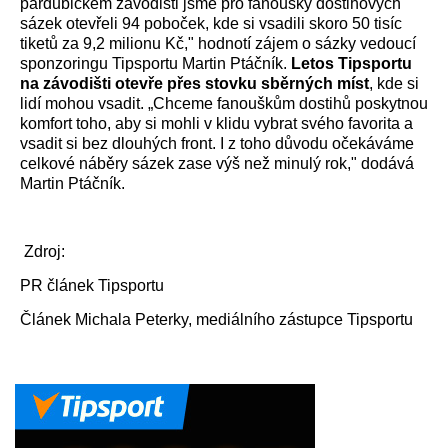
pardubickém závodišti jsme pro fanoušky dostihových
sázek otevřeli 94 poboček, kde si vsadili skoro 50 tisíc
tiketů za 9,2 milionu Kč," hodnotí zájem o sázky vedoucí
sponzoringu Tipsportu Martin Ptáčník.
Letos Tipsportu
na závodišti otevře přes stovku sběrných míst
, kde si
lidí mohou vsadit. „Chceme fanouškům dostihů poskytnou
komfort toho, aby si mohli v klidu vybrat svého favorita a
vsadit si bez dlouhých front. I z toho důvodu očekáváme
celkové náběry sázek zase výš než minulý rok," dodává
Martin Ptáčník.
Zdroj:
PR článek Tipsportu
Článek Michala Peterky, mediálního zástupce Tipsportu