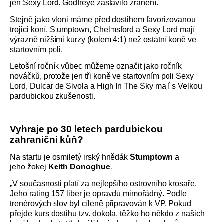
jen Sexy Lord. Godfreye zastavilo zranění.
Stejně jako vloni máme před dostihem favorizovanou
trojici koní. Stumptown, Chelmsford a Sexy Lord mají
výrazně nižšími kurzy (kolem 4:1) než ostatní koně ve
startovním poli.
Letošní ročník vůbec můžeme označit jako ročník
nováčků, protože jen tři koně ve startovním poli Sexy
Lord, Dulcar de Sivola a High In The Sky mají s Velkou
pardubickou zkušenosti.
Vyhraje po 30 letech pardubickou
zahraniční kůň?
Na startu je osmiletý irský hnědák
Stumptown
a
jeho žokej
Keith Donoghue.
„V současnosti platí za nejlepšího ostrovního krosaře.
Jeho rating 157 liber je opravdu mimořádný. Podle
trenérových slov byl cíleně připravován k VP. Pokud
přejde kurs dostihu tzv. dokola, těžko ho někdo z našich