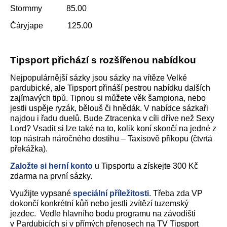
Stormmy 85.00
Čáryjape 125.00
Tipsport přichází s rozšířenou nabídkou
Nejpopulárnější sázky jsou sázky na vítěze Velké
pardubické, ale Tipsport přináší pestrou nabídku dalších
zajímavých tipů. Tipnou si můžete věk šampiona, nebo
jestli uspěje ryzák, bělouš či hnědák. V nabídce sázkaři
najdou i řadu duelů. Bude Ztracenka v cíli dříve než Sexy
Lord? Vsadit si lze také na to, kolik koní skončí na jedné z
top nástrah náročného dostihu – Taxisově příkopu (čtvrtá
překážka).
Založte si herní konto
u Tipsportu a získejte 300 Kč
zdarma na první sázky.
Využijte vypsané
speciální příležitosti
. Třeba zda VP
dokončí konkrétní kůň nebo jestli zvítězí tuzemský
jezdec. Vedle hlavního bodu programu na závodišti
v Pardubicích si v přímých přenosech na TV Tipsport