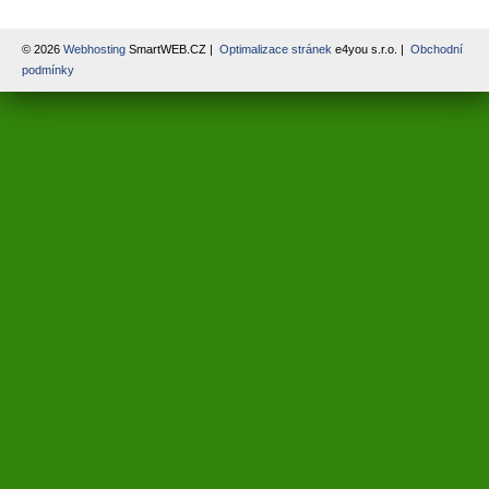
© 2026
Webhosting
SmartWEB.CZ |
Optimalizace stránek
e4you s.r.o. |
Obchodní
podmínky