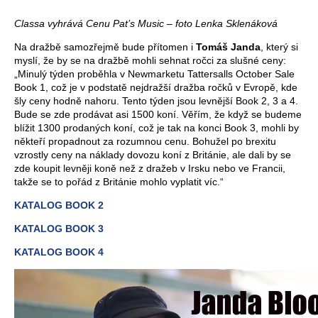
Classa vyhrává Cenu Pat’s Music – foto Lenka Sklenáková
Na dražbě samozřejmě bude přítomen i
Tomáš Janda
, který si
myslí, že by se na dražbě mohli sehnat ročci za slušné ceny:
„Minulý týden proběhla v Newmarketu Tattersalls October Sale
Book 1, což je v podstatě nejdražší dražba ročků v Evropě, kde
šly ceny hodně nahoru. Tento týden jsou levnější Book 2, 3 a 4.
Bude se zde prodávat asi 1500 koní. Věřím, že když se budeme
blížit 1300 prodaných koní, což je tak na konci Book 3, mohli by
někteří propadnout za rozumnou cenu. Bohužel po brexitu
vzrostly ceny na náklady dovozu koní z Británie, ale dali by se
zde koupit levněji koně než z dražeb v Irsku nebo ve Francii,
takže se to pořád z Británie mohlo vyplatit víc.“
KATALOG BOOK 2
KATALOG BOOK 3
KATALOG BOOK 4