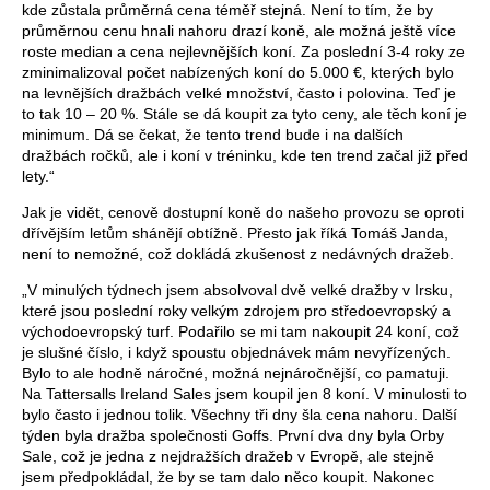
kde zůstala průměrná cena téměř stejná. Není to tím, že by
průměrnou cenu hnali nahoru drazí koně, ale možná ještě více
roste median a cena nejlevnějších koní. Za poslední 3-4 roky ze
zminimalizoval počet nabízených koní do 5.000 €, kterých bylo
na levnějších dražbách velké množství, často i polovina. Teď je
to tak 10 – 20 %. Stále se dá koupit za tyto ceny, ale těch koní je
minimum. Dá se čekat, že tento trend bude i na dalších
dražbách ročků, ale i koní v tréninku, kde ten trend začal již před
lety.“
Jak je vidět, cenově dostupní koně do našeho provozu se oproti
dřívějším letům shánějí obtížně. Přesto jak říká Tomáš Janda,
není to nemožné, což dokládá zkušenost z nedávných dražeb.
„V minulých týdnech jsem absolvoval dvě velké dražby v Irsku,
které jsou poslední roky velkým zdrojem pro středoevropský a
východoevropský turf. Podařilo se mi tam nakoupit 24 koní, což
je slušné číslo, i když spoustu objednávek mám nevyřízených.
Bylo to ale hodně náročné, možná nejnáročnější, co pamatuji.
Na Tattersalls Ireland Sales jsem koupil jen 8 koní. V minulosti to
bylo často i jednou tolik. Všechny tři dny šla cena nahoru. Další
týden byla dražba společnosti Goffs. První dva dny byla Orby
Sale, což je jedna z nejdražších dražeb v Evropě, ale stejně
jsem předpokládal, že by se tam dalo něco koupit. Nakonec