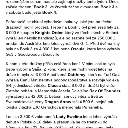
rozumnějším cenám nás ale zajímají dražby tento týden. Dnes
začala třídenní
Book 2
, ve čtvrtek začne dvoudenní
Book 3
a
v sobotu bude ještě
Book 4
.
Pořadatelé se chlubí výhodnými nákupy, jaké jste na těchto
dražbách mohli provést. Třeba na Book 3 byl před šesti lety za
6.000 £ koupen
Knights Order
, který ve třech letech v Británii
vyhrál jen několik handicapů, ale po sezóně byl za 250.000 £
prodán do Austrálie, kde letos vyhrál dvě Gr.1. Před dvěma lety
byla na Book 3 za 4.000 £ koupena
Oscula
, která letos vyhrála
Gr.3 v Goodwoodu i Deauville.
K nám z této dražby přišla celá řada koní. V minulosti to byla
třeba výborná
Saša
. Z koní, které jsme mohli vidět letos na
dráze to byla za 3.000 £ pořízená
Datthirey
, která na Turf Gala
vyhrála Cenu Ministerstva pôdohospodárstva a rozvoja vidieka
SR, jedničková vítězka
Classa
stála 8.000 £, dražší byl vítěz
Zlatého poháru a Memoriála Josefa Dolejšího
Rex Of Thunder
,
vyhražený za 42.000 £. Letošní sériový vítěz a třetí ze
Svatováclavské ceny
Dragon Arrow
stál 4.500 £, stejně tak
loňská vítězka EJC Gerschova memoriálu
Porcinella
.
Loni za 3.500 £ zakoupená
Lady Ewelina
letos lehce vyhrála
debut v Polsku o 10 délek a přesunula se do tréninku do
Německa, kde 23. října poběží Listed. Za stejnou cenu byla