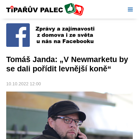
Tipařův palec
Tomáš Janda: „V Newmarketu by
se dali pořídit levnější koně“
10.10.2022 12:00