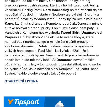
bez špuntů do uší a minule v Cheltenhamu to byl pro něj
prakticky první dostih sezóny, který by ho měl zvednout. Ani tip
ve verdiktu Racing Postu
Lord Baddesley
na mě zvláštní dojem
neudělal. V posledním startu v Newbury ale byl slušně druhý a
pár metrů navíc by zvládnout měl. Tehdy byl za ním blízko
Killer
Kane
, který má s dráhou v Kemptonu dobré zkušenosti a minule
tu také bojoval o přední příčky. Loni tu byl s odstupem pátý. O
Vánocích v Kemptonu hezky vyhrála
Tweed Skirt
,
Unanswered
Prayers
za ní byl skoro 20 délek. Je to mladá kobyla, které
nemusí vadit nárůst ratingu a minule šla slušně proutky
s dobrými klisnami.
Il Ridoto
podává vyrovnané výkony ve
velkých handicapech, Paul Nicholls si však stěžuje, že je
handicaperem podchycen. Nevím, jestli to jako cheltenhamský
specialista bude mít tady lehčí.
Al Dancer
ovi nevadí měkká
půda. Před třemi lety v tomto dostihu přestal stíhat, ale to se šlo
na rychlé půdě. Jako nováček ale v Kemptonu na „softu“ nešel
špatně. Takhle dlouhý steepl však půjde poprvé.
STARTOVNÍ LISTINA