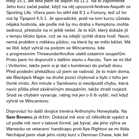
měly 15:1, ale těšil jsem se aspoň na 11:1. Na to zapomeňte.
Jeho kurz začal padat, když na něj upozornil Andrew Asquith ze
Sporting Life. Včera jsem ho stihl dát 8:1 u Fortuny, teď už ho
má líp Tipsport 6,5:1. Je sporadické, jestli na tom kurzu zůstala
nějaká hodnota, ale podle mě by mu dráha v Kemptonu mohla
sednout, přestože na ní ještě nešel. Je to kůň, který dokáže jít
v tempu blízko špice, což se na zdejší rychlé dráze hodí. Navíc
nemá problém s měkkou půdou, na které by se mělo běžet. Mě
se líbil, když vyhrál na podzim ve Wincantonu, kde
s progresivním Threeunderthrufive utekli ostatním soupeřům.
Proto jsem ho doporučil v dalším startu v Ascotu. Tam se mi líbil
i Victtorino, takže jsem si je dal v kombinaci do pořadí dvou.
Před poslední překážkou už jsem se radoval, že to mám doma,
ale Blackjack Magic na druhé pozici chyboval a bylo z toho jen
čtvrté místo. Ani minule v Sandownu si neodpustil chybu, která
navíc přišla před závěrečným stoupáním, takže ztratil rozjezd.
Snad se chybám vyvaruje, rating má jen o 6 lb vyšší, než když
vyhrál ve Wincantonu.
Doprovází ho další dvojice trenéra Anthonyho Honeyballa. Na
Sam Brown
a já držím. Dokázal mě sice už několikrát vypéct a
už podle mě není v takové formě, jak býval, ale jeho výhra ve
Warwicku ve vetarans‘ handicapu proti Aye Rightovi se mi líbila.
Nechápal jsem však jeho nízký kurz v Denman Chase, kde šel