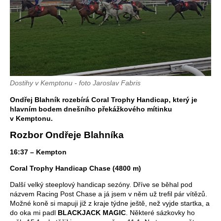
Dostihy v Kemptonu - foto Jaroslav Fabris
Ondřej Blahník rozebírá Coral Trophy Handicap, který je
hlavním bodem dnešního překážkového mítinku
v Kemptonu.
Rozbor Ondřeje Blahníka
16:37 – Kempton
Coral Trophy Handicap Chase (4800 m)
Další velký steeplový handicap sezóny. Dříve se běhal pod
názvem Racing Post Chase a já jsem v něm už trefil pár vítězů.
Možné koně si mapuji již z kraje týdne ještě, než vyjde startka, a
do oka mi padl
BLACKJACK MAGIC
. Některé sázkovky ho