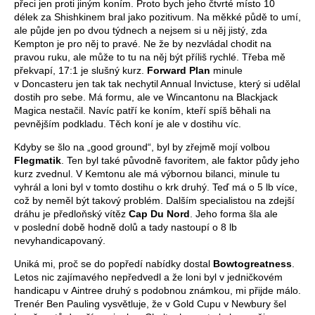
přeci jen proti jiným koním. Proto bych jeho čtvrté místo 10
délek za Shishkinem bral jako pozitivum. Na měkké půdě to umí,
ale půjde jen po dvou týdnech a nejsem si u něj jistý, zda
Kempton je pro něj to pravé. Ne že by nezvládal chodit na
pravou ruku, ale může to tu na něj být příliš rychlé. Třeba mě
překvapí, 17:1 je slušný kurz.
Forward Plan
minule
v Doncasteru jen tak tak nechytil Annual Invictuse, který si udělal
dostih pro sebe. Má formu, ale ve Wincantonu na Blackjack
Magica nestačil. Navíc patří ke koním, kteří spíš běhali na
pevnějším podkladu. Těch koní je ale v dostihu víc.
Kdyby se šlo na „good ground“, byl by zřejmě mojí volbou
Flegmatik
. Ten byl také původně favoritem, ale faktor půdy jeho
kurz zvednul. V Kemtonu ale má výbornou bilanci, minule tu
vyhrál a loni byl v tomto dostihu o krk druhý. Teď má o 5 lb více,
což by neměl být takový problém. Dalším specialistou na zdejší
dráhu je předloňský vítěz
Cap Du Nord
. Jeho forma šla ale
v poslední době hodně dolů a tady nastoupí o 8 lb
nevyhandicapovaný.
Uniká mi, proč se do popředí nabídky dostal
Bowtogreatness
.
Letos nic zajímavého nepředvedl a že loni byl v jedničkovém
handicapu v Aintree druhý s podobnou známkou, mi přijde málo.
Trenér Ben Pauling vysvětluje, že v Gold Cupu v Newbury šel