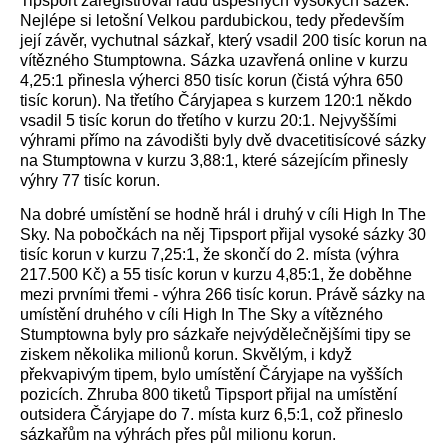
Tipsport zaregistroval řadu úspěšných vysokých sázek.
Nejlépe si letošní Velkou pardubickou, tedy především
její závěr, vychutnal sázkař, který vsadil 200 tisíc korun na
vítězného Stumptowna. Sázka uzavřená online v kurzu
4,25:1 přinesla výherci 850 tisíc korun (čistá výhra 650
tisíc korun). Na třetího Čáryjapea s kurzem 120:1 někdo
vsadil 5 tisíc korun do třetího v kurzu 20:1. Nejvyššími
výhrami přímo na závodišti byly dvě dvacetitisícové sázky
na Stumptowna v kurzu 3,88:1, které sázejícím přinesly
výhry 77 tisíc korun.
Na dobré umístění se hodně hrál i druhý v cíli High In The
Sky. Na pobočkách na něj Tipsport přijal vysoké sázky 30
tisíc korun v kurzu 7,25:1, že skončí do 2. místa (výhra
217.500 Kč) a 55 tisíc korun v kurzu 4,85:1, že doběhne
mezi prvními třemi - výhra 266 tisíc korun. Právě sázky na
umístění druhého v cíli High In The Sky a vítězného
Stumptowna byly pro sázkaře nejvýdělečnějšími tipy se
ziskem několika milionů korun. Skvělým, i když
překvapivým tipem, bylo umístění Čáryjape na vyšších
pozicích. Zhruba 800 tiketů Tipsport přijal na umístění
outsidera Čáryjape do 7. místa kurz 6,5:1, což přineslo
sázkařům na výhrách přes půl milionu korun.