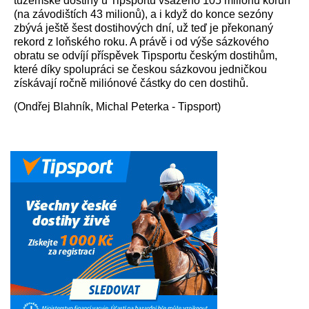
tuzemské dostihy u Tipsportu vsazeno 105 milionů korun
(na závodištích 43 milionů), a i když do konce sezóny
zbývá ještě šest dostihových dní, už teď je překonaný
rekord z loňského roku. A právě i od výše sázkového
obratu se odvíjí příspěvek Tipsportu českým dostihům,
které díky spolupráci se českou sázkovou jedničkou
získávají ročně miliónové částky do cen dostihů.
(Ondřej Blahník, Michal Peterka - Tipsport)