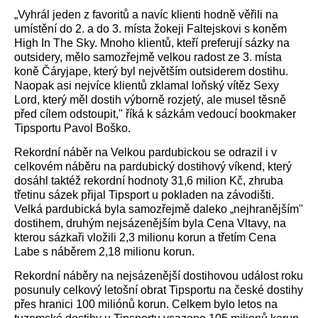
„Vyhrál jeden z favoritů a navíc klienti hodně věřili na
umístění do 2. a do 3. místa žokeji Faltejskovi s koněm
High In The Sky. Mnoho klientů, kteří preferují sázky na
outsidery, mělo samozřejmě velkou radost ze 3. místa
koně Čáryjape, který byl největším outsiderem dostihu.
Naopak asi nejvíce klientů zklamal loňský vítěz Sexy
Lord, který měl dostih výborně rozjetý, ale musel těsně
před cílem odstoupit," říká k sázkám vedoucí bookmaker
Tipsportu Pavol Boško.
Rekordní náběr na Velkou pardubickou se odrazil i v
celkovém náběru na pardubický dostihový víkend, který
dosáhl taktéž rekordní hodnoty 31,6 milion Kč, zhruba
třetinu sázek přijal Tipsport u pokladen na závodišti.
Velká pardubická byla samozřejmě daleko „nejhranějším"
dostihem, druhým nejsázenějším byla Cena Vltavy, na
kterou sázkaři vložili 2,3 milionu korun a třetím Cena
Labe s náběrem 2,18 milionu korun.
Rekordní náběry na nejsázenější dostihovou událost roku
posunuly celkový letošní obrat Tipsportu na české dostihy
přes hranici 100 miliónů korun. Celkem bylo letos na