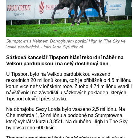
Stumptown s Keithem Donoghuem poráží High In The Sky ve
Velké pardubické - foto Jana Syručková
Sázková kancelář Tipsport hlásí rekordní náběr na
Velkou pardubickou i na celý dostihový den.
U Tipsport bylo na Velkou pardubickou vsazeno
rekordních 20 milionů korun, což je přibližně o 4,5 miliónu
korun více než v loňském roce. Z toho 4,74 miliónu vsadili
návštěvníci na závodišti u sázkových pokladen, kterých
Tipsport otevřel přes stovku.
Na obhajobu Sexy Lorda bylo vsazeno 2,5 miliónu. Na
Chelmsforda 1,52 miliónu a podobně na Stumptowna,
který vyhrál v kurzu 3,85:1. Na druhého High In The Sky
bylo vsazeno 600 tisíc.