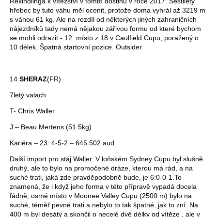
Rekindlinga k vítězství v tomto dostihu v roce 2017. Šestiletý
hřebec by tuto váhu měl ocenit, protože doma vyhrál až 3219 m
s váhou 61 kg. Ale na rozdíl od některých jiných zahraničních
nájezdníků tady nemá nějakou zářivou formu od které bychom
se mohli odrazit - 12. místo z 18 v Caulfield Cupu, poražený o
10 délek. Špatná startovní pozice. Outsider
14
SHERAZ
(FR)
7letý valach
T- Chris Waller
J – Beau Mertens (51.5kg)
Kariéra – 23: 4-5-2 – 645 502 aud
Další import pro stáj Waller. V loňském Sydney Cupu byl slušně
druhý, ale to bylo na promočené dráze, kterou má rád, a na
suché trati, jaká zde pravděpodobně bude, je 6:0-0-1.To
znamená, že i když jeho forma v této přípravě vypadá docela
fádně, osmé místo v Moonee Valley Cupu (2500 m) bylo na
suché, téměř pevné trati a nebylo to tak špatné, jak to zní. Na
400 m byl desátý a skončil o necelé dvě délky od vítěze , ale v