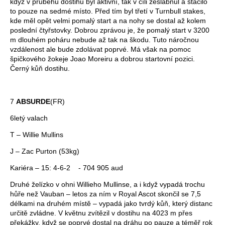
když v průběhu dostihu byl aktivní, tak v cíli zeslábnul a stačilo
to pouze na sedmé místo. Před tím byl třetí v Turnbull stakes,
kde měl opět velmi pomalý start a na nohy se dostal až kolem
poslední čtyřstovky. Dobrou zprávou je, že pomalý start v 3200
m dlouhém poháru nebude až tak na škodu. Tuto náročnou
vzdálenost ale bude zdolávat poprvé. Má však na pomoc
špičkového žokeje Joao Moreiru a dobrou startovní pozici.
Černý kůň dostihu.
7
ABSURDE
(FR)
6letý valach
T – Willie Mullins
J – Zac Purton (53kg)
Kariéra – 15: 4-6-2 - 704 905 aud
Druhé želízko v ohni Willieho Mullinse, a i když vypadá trochu
hůře než Vauban – letos za ním v Royal Ascot skončil se 7,5
délkami na druhém místě – vypadá jako tvrdý kůň, který distanc
určitě zvládne. V květnu zvítězil v dostihu na 4023 m přes
překážky, když se poprvé dostal na dráhu po pauze a téměř rok