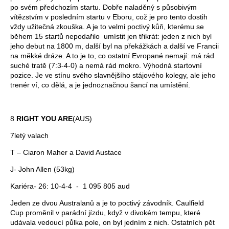
po svém předchozím startu. Dobře naladěný s působivým
vítězstvím v posledním startu v Eboru, což je pro tento dostih
vždy užitečná zkouška. A je to velmi poctivý kůň, kterému se
během 15 startů nepodařilo umístit jen třikrát: jeden z nich byl
jeho debut na 1800 m, další byl na překážkách a další ve Francii
na měkké dráze. A to je to, co ostatní Evropané nemají: má rád
suché tratě (7:3-4-0) a nemá rád mokro. Výhodná startovní
pozice. Je ve stínu svého slavnějšího stájového kolegy, ale jeho
trenér ví, co dělá, a je jednoznačnou šancí na umístění.
8
RIGHT YOU ARE
(AUS)
7letý valach
T – Ciaron Maher a David Austace
J- John Allen (53kg)
Kariéra- 26: 10-4-4 - 1 095 805 aud
Jeden ze dvou Australanů a je to poctivý závodník. Caulfield
Cup proměnil v parádní jízdu, když v divokém tempu, které
udávala vedoucí půlka pole, on byl jedním z nich. Ostatních pět