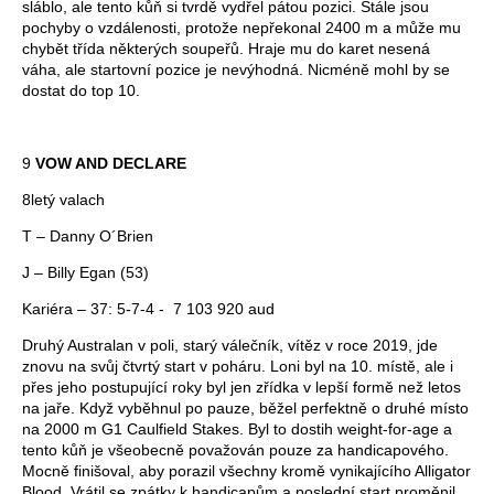
sláblo, ale tento kůň si tvrdě vydřel pátou pozici. Stále jsou
pochyby o vzdálenosti, protože nepřekonal 2400 m a může mu
chybět třída některých soupeřů. Hraje mu do karet nesená
váha, ale startovní pozice je nevýhodná. Nicméně mohl by se
dostat do top 10.
9
VOW AND DECLARE
8letý valach
T – Danny O´Brien
J – Billy Egan (53)
Kariéra – 37: 5-7-4 - 7 103 920 aud
Druhý Australan v poli, starý válečník, vítěz v roce 2019, jde
znovu na svůj čtvrtý start v poháru. Loni byl na 10. místě, ale i
přes jeho postupující roky byl jen zřídka v lepší formě než letos
na jaře. Když vyběhnul po pauze, běžel perfektně o druhé místo
na 2000 m G1 Caulfield Stakes. Byl to dostih weight-for-age a
tento kůň je všeobecně považován pouze za handicapového.
Mocně finišoval, aby porazil všechny kromě vynikajícího Alligator
Blood. Vrátil se zpátky k handicapům a poslední start proměnil