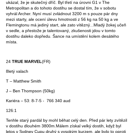
ukázal, že je skutečný dříč. Byl třetí na úrovni G1 v The
Metropolitan a do tohoto dostihu se dostal tím, že v sobotu
vyhrál Archer. Nyní musí zvládnout 3200 m s pouze pár dny
mezi starty, ale ocení úlevu hmotnosti z 56 kg na 50 kg a ve
Flemingtonu má jediný start, ale zato vítězný...Mladý žokej učeň
v sedle, a přestože je talentovaný, zkušenosti jdou v tomto
dostihu daleko dopředu. Šance na umístění kolem desátého
místa.
24
TRUE MARVEL
(FR)
8letý valach
T – Matthew Smith
J – Ben Thompson (50kg)
Kariéra – 53: 8-7-5 - 766 340 aud
126:1
Tenhle starý pardál by mohl běhat celý den. Před pár lety zvítězil
v dostihu dlouhém 3800m.Málem získal velký dostih, když byl
letos v Sydney Cupu druhý s vysokým kurzem, ale bylo to oproti