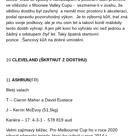
ve vítězství v Moonee Valley Cupu - vezmeme-li v úvahu, že
většinu dostihu byl zavřený a neměl moc prostoru k akceleraci,
podal opravdu pozoruhodný výkon. Je to výborný kůň, trať zná
jako svoje podkovy, ale je mu osm let a takoví koně málokdy
tento dostih vyhrají. A jen pět koní ho vyhrálo víc než jednou a
žádný s odstupem čtyř let. Taky špatná startovní
pozice...Šancový kůň na dobré umístění.
10
CLEVELAND (ŠKRTNUT Z DOSTIHU)
11
ASHRUN
(FR)
8letý valach
T – Ciaron Maher a David Eustace
J – Kerrin McEvoy (51,5kg)
Kariéra – 17: 4-3-1 - 578 819 aud
Velmi zajímavý běžec. Pro Melbourne Cup ho v roce 2020
přivezl německý trenér, který ho vyhrál v roce 2014 s