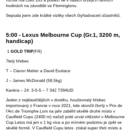
ročník má číslo 163 a poběží se v našich brzkých ranních
hodinách na závodišti ve Flemingtonu.
Sepsala jsem zde krátké vizitky všech čtyřiadvaceti účastníků.
5:00 - Lexus Melbourne Cup (Gr.1, 3200 m,
handicap)
1
GOLD TRIP
(FR)
7letý hřebec
T – Ciaron Maher a David Eustace
J – James McDonald (58,5kg)
Kariéra – 24: 3-5-5 – 7 342 739AUD
Jeden z nejklasičtějších v dostihu, houževnatý hřebec
importovaný z Francie v roce 2021, kde skončil čtvrtý v Prix de
l'Arc de Triomphe.Loni na jaře zaběhl skvělé druhé místo v
Caulfield Cupu (2400 m) načež poté urval vítězství v Melbourne
Cup.Letos má jen o 1 kg více a po mírném podzimu je zpět ve
skvělé formě. V Caulfield Cupu letos získal super třetí místo a