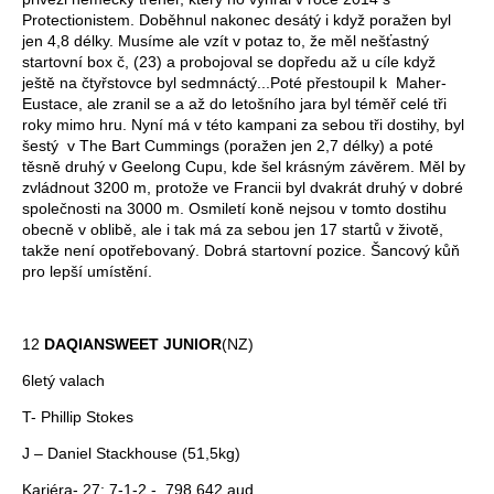
Protectionistem. Doběhnul nakonec desátý i když poražen byl
jen 4,8 délky. Musíme ale vzít v potaz to, že měl nešťastný
startovní box č, (23) a probojoval se dopředu až u cíle když
ještě na čtyřstovce byl sedmnáctý...Poté přestoupil k Maher-
Eustace, ale zranil se a až do letošního jara byl téměř celé tři
roky mimo hru. Nyní má v této kampani za sebou tři dostihy, byl
šestý v The Bart Cummings (poražen jen 2,7 délky) a poté
těsně druhý v Geelong Cupu, kde šel krásným závěrem. Měl by
zvládnout 3200 m, protože ve Francii byl dvakrát druhý v dobré
společnosti na 3000 m. Osmiletí koně nejsou v tomto dostihu
obecně v oblibě, ale i tak má za sebou jen 17 startů v životě,
takže není opotřebovaný. Dobrá startovní pozice. Šancový kůň
pro lepší umístění.
12
DAQIANSWEET JUNIOR
(NZ)
6letý valach
T- Phillip Stokes
J – Daniel Stackhouse (51,5kg)
Kariéra- 27: 7-1-2 - 798 642 aud