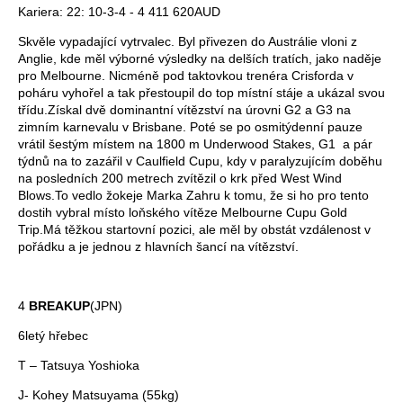
Kariera: 22: 10-3-4 - 4 411 620AUD
Skvěle vypadající vytrvalec. Byl přivezen do Austrálie vloni z
Anglie, kde měl výborné výsledky na delších tratích, jako naděje
pro Melbourne. Nicméně pod taktovkou trenéra Crisforda v
poháru vyhořel a tak přestoupil do top místní stáje a ukázal svou
třídu.Získal dvě dominantní vítězství na úrovni G2 a G3 na
zimním karnevalu v Brisbane. Poté se po osmitýdenní pauze
vrátil šestým místem na 1800 m Underwood Stakes, G1 a pár
týdnů na to zazářil v Caulfield Cupu, kdy v paralyzujícím doběhu
na posledních 200 metrech zvítězil o krk před West Wind
Blows.To vedlo žokeje Marka Zahru k tomu, že si ho pro tento
dostih vybral místo loňského vítěze Melbourne Cupu Gold
Trip.Má těžkou startovní pozici, ale měl by obstát vzdálenost v
pořádku a je jednou z hlavních šancí na vítězství.
4
BREAKUP
(JPN)
6letý hřebec
T – Tatsuya Yoshioka
J- Kohey Matsuyama (55kg)