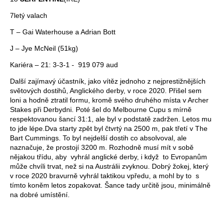
7letý valach
T – Gai Waterhouse a Adrian Bott
J – Jye McNeil (51kg)
Kariéra – 21: 3-3-1 - 919 079 aud
Další zajímavý účastník, jako vítěz jednoho z nejprestižnějších
světových dostihů, Anglického derby, v roce 2020. Přišel sem
loni a hodně ztratil formu, kromě svého druhého místa v Archer
Stakes při Derbydni. Poté šel do Melbourne Cupu s mírně
respektovanou šancí 31:1, ale byl v podstatě zadržen. Letos mu
to jde lépe.Dva starty zpět byl čtvrtý na 2500 m, pak třetí v The
Bart Cummings. To byl nejdelší dostih co absolvoval, ale
naznačuje, že prostojí 3200 m. Rozhodně musí mít v sobě
nějakou třídu, aby vyhrál anglické derby, i když to Evropanům
může chvíli trvat, než si na Austrálii zvyknou. Dobrý žokej, který
v roce 2020 bravurně vyhrál taktikou vpředu, a mohl by to s
tímto koněm letos zopakovat. Šance tady určitě jsou, minimálně
na dobré umístění.