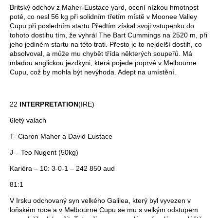
Britský odchov z Maher-Eustace yard, ocení nízkou hmotnost
poté, co nesl 56 kg při solidním třetím místě v Moonee Valley
Cupu při posledním startu.Předtím získal svoji vstupenku do
tohoto dostihu tím, že vyhrál The Bart Cummings na 2520 m, při
jeho jediném startu na této trati. Přesto je to nejdelší dostih, co
absolvoval, a může mu chybět třída některých soupeřů. Má
mladou anglickou jezdkyni, která pojede poprvé v Melbourne
Cupu, což by mohla být nevýhoda. Adept na umístění.
22
INTERPRETATION
(IRE)
6letý valach
T- Ciaron Maher a David Eustace
J – Teo Nugent (50kg)
Kariéra – 10: 3-0-1 – 242 850 aud
81:1
V Irsku odchovaný syn velkého Galilea, který byl vyvezen v
loňském roce a v Melbourne Cupu se mu s velkým odstupem