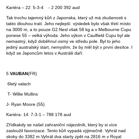
Kariéra – 22: 5-3-4 - 2 200 392 aud
Tak trochu tajemný kůň z Japonska, který už má zkušenosti s
takto dlouhou tratí. Jeho nejlepší výsledek bylo však třetí místo
na 3000 m, a to pouze G2.Nesl však 58 kg a v Melbourne Cupu
ponese 55 – velká výhoda. Jeho výkon v Caulfield Cupu byl ale
nemastný, když doběhnul osmý ve středu pole. Byl to jeho
jediný australský start, nemyslím, že by měl být v první desítce. I
když se Japoncům letos v Austrálii daří.
5
VAUBAN
(FR)
6letý valach
T- Willie Mullins
J- Ryan Moore (55)
Kariéra- 14: 7-3-1 – 788 178 aud
Zřídkakdy se našel zahraniční nájezdník, který by si více
zasloužil favorizace. Tento kůň vypadá výjimečně. Vyhrál nad
skoky do 3382 m.Vyhrál dva starty zpět na 2816 m v Royal