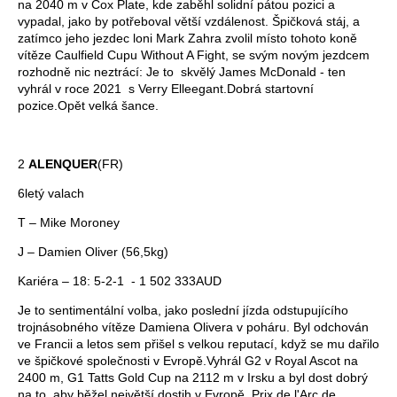
na 2040 m v Cox Plate, kde zaběhl solidní pátou pozici a
vypadal, jako by potřeboval větší vzdálenost. Špičková stáj, a
zatímco jeho jezdec loni Mark Zahra zvolil místo tohoto koně
vítěze Caulfield Cupu Without A Fight, se svým novým jezdcem
rozhodně nic neztrácí: Je to skvělý James McDonald - ten
vyhrál v roce 2021 s Verry Elleegant.Dobrá startovní
pozice.Opět velká šance.
2
ALENQUER
(FR)
6letý valach
T – Mike Moroney
J – Damien Oliver (56,5kg)
Kariéra – 18: 5-2-1 - 1 502 333AUD
Je to sentimentální volba, jako poslední jízda odstupujícího
trojnásobného vítěze Damiena Olivera v poháru. Byl odchován
ve Francii a letos sem přišel s velkou reputací, když se mu dařilo
ve špičkové společnosti v Evropě.Vyhrál G2 v Royal Ascot na
2400 m, G1 Tatts Gold Cup na 2112 m v Irsku a byl dost dobrý
na to, aby běžel největší dostih v Evropě, Prix de l'Arc de