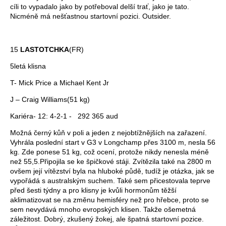
cíli to vypadalo jako by potřeboval delší trať, jako je tato.
Nicméně má nešťastnou startovní pozici. Outsider.
15
LASTOTCHKA
(FR)
5letá klisna
T- Mick Price a Michael Kent Jr
J – Craig Williams(51 kg)
Kariéra- 12: 4-2-1 - 292 365 aud
Možná černý kůň v poli a jeden z nejobtížnějších na zařazení.
Vyhrála poslední start v G3 v Longchamp přes 3100 m, nesla 56
kg. Zde ponese 51 kg, což ocení, protože nikdy nenesla méně
než 55,5.Připojila se ke špičkové stáji. Zvítězila také na 2800 m
ovšem její vítězství byla na hluboké půdě, tudíž je otázka, jak se
vypořádá s australským suchem. Také sem přicestovala teprve
před šesti týdny a pro klisny je kvůli hormonům těžší
aklimatizovat se na změnu hemisféry než pro hřebce, proto se
sem nevydává mnoho evropských klisen. Takže ošemetná
záležitost. Dobrý, zkušený žokej, ale špatná startovní pozice.