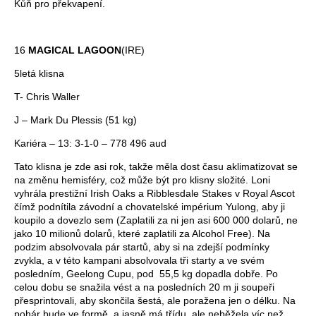
Kůň pro překvapení.
16
MAGICAL LAGOON
(IRE)
5letá klisna
T- Chris Waller
J – Mark Du Plessis (51 kg)
Kariéra – 13: 3-1-0 – 778 496 aud
Tato klisna je zde asi rok, takže měla dost času aklimatizovat se
na změnu hemisféry, což může být pro klisny složité. Loni
vyhrála prestižní Irish Oaks a Ribblesdale Stakes v Royal Ascot
čímž podnítila závodní a chovatelské impérium Yulong, aby ji
koupilo a dovezlo sem (Zaplatili za ni jen asi 600 000 dolarů, ne
jako 10 milionů dolarů, které zaplatili za Alcohol Free). Na
podzim absolvovala pár startů, aby si na zdejší podmínky
zvykla, a v této kampani absolvovala tři starty a ve svém
posledním, Geelong Cupu, pod 55,5 kg dopadla dobře. Po
celou dobu se snažila vést a na posledních 20 m ji soupeři
přesprintovali, aby skončila šestá, ale poražena jen o délku. Na
pohár bude ve formě a jasně má třídu, ale neběžela víc než