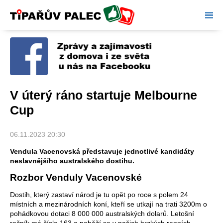
Tipařův palec
V úterý ráno startuje Melbourne
Cup
06.11.2023 20:30
Vendula Vacenovská představuje jednotlivé kandidáty
neslavnějšího australského dostihu.
Rozbor Venduly Vacenovské
Dostih, který zastaví národ je tu opět po roce s polem 24
místních a mezinárodních koní, kteří se utkají na trati 3200m o
pohádkovou dotaci 8 000 000 australských dolarů. Letošní