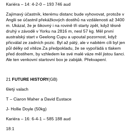
Kariéra – 14: 4-2-0 – 193 746 aud
Zajímavý účastník, kterému distanc bude vyhovovat, protože v
Anglii se účastnil překážkových dostihů na vzdálenosti až 3400
m. Ukázal, že je šikovný i na rovině tři starty zpět, když těsně
druhý v závodě v Yorku na 2816 m, nesl 57 kg. Měl první
australský start v Geelong Cupu a upoutal pozornost, když
přicválal ze zadních pozic. Byl až pátý, ale v nabitém cíli byl jen
půl délky od vítěze.Za předpokladu, že se vypořádá s tlakem
před dostihem, by vzhledem ke své malé váze měl jistou šanci.
Ale ten venkovní startovní box je zabiják. Překvapení.
21
FUTURE HISTORY
(GB)
6letý valach
T – Ciaron Maher a David Eustace
J- Hollie Doyle (50kg)
Kariéra – 16: 6-4-1 – 585 188 aud
18:1