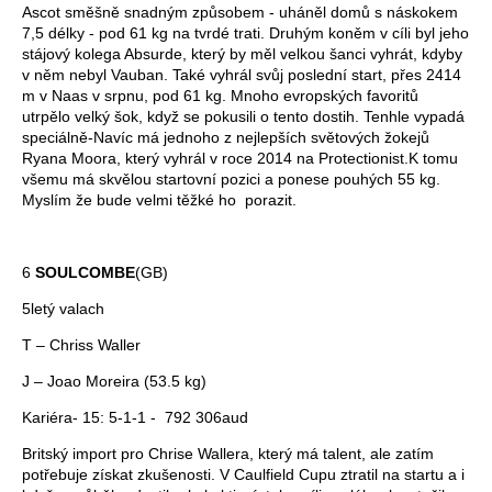
Ascot směšně snadným způsobem - uháněl domů s náskokem
7,5 délky - pod 61 kg na tvrdé trati. Druhým koněm v cíli byl jeho
stájový kolega Absurde, který by měl velkou šanci vyhrát, kdyby
v něm nebyl Vauban. Také vyhrál svůj poslední start, přes 2414
m v Naas v srpnu, pod 61 kg. Mnoho evropských favoritů
utrpělo velký šok, když se pokusili o tento dostih. Tenhle vypadá
speciálně-Navíc má jednoho z nejlepších světových žokejů
Ryana Moora, který vyhrál v roce 2014 na Protectionist.K tomu
všemu má skvělou startovní pozici a ponese pouhých 55 kg.
Myslím že bude velmi těžké ho porazit.
6
SOULCOMBE
(GB)
5letý valach
T – Chriss Waller
J – Joao Moreira (53.5 kg)
Kariéra- 15: 5-1-1 - 792 306aud
Britský import pro Chrise Wallera, který má talent, ale zatím
potřebuje získat zkušenosti. V Caulfield Cupu ztratil na startu a i