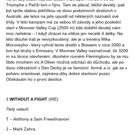
Triomphe v Paříži loni v říjnu. Tam se plácal, běžel devátý, pak
byl spíše slabou jiskřičkou ve dvou podzimních dostizích v
Austrálii, ale letos na jaře upustil od některých náznaků své
třídy. V této kampani má za sebou tři závody a jeho poslední
start v Moonee Valley Cup (2500 m) kde doběhl devátý nám
moc neřekne – I když ztrácel na vítěze jen necelé 4 délky. Na
této dlouhé trati je nevyzkoušený, ale je u trenéra Mika
Moroneyho– který vyhrál tento dostih s Brewem v roce 2000 a
loni byl druhý s Emissary. V Moonee Valley naznačoval, že 3200
m na široce otevřeném, dlouhém rovném Flemingtonu by se mu
líbilo mnohem víc.A Oliver možná odchází do důchodu, ale po
dvou vítězstvích v Den Derby je ve famózní formě a ví, jak se v
poháru orientovat, zejména díky dobré startovní pozici.
Očekávám ho v první desítce.
3
WITHOUT A FIGHT
(IRE)
7letý valach
T – Anthony a Sam Freedmanovi
J – Mark Zahra