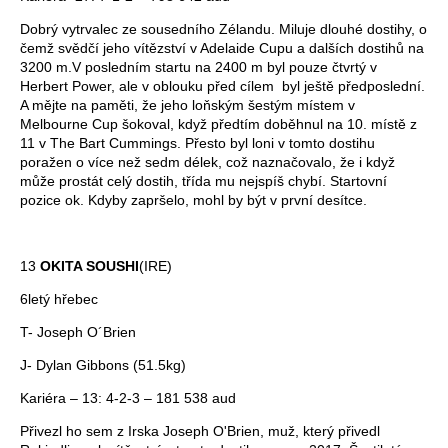
Dobrý vytrvalec ze sousedního Zélandu. Miluje dlouhé dostihy, o
čemž svědčí jeho vítězství v Adelaide Cupu a dalších dostihů na
3200 m.V posledním startu na 2400 m byl pouze čtvrtý v
Herbert Power, ale v oblouku před cílem byl ještě předposlední.
A mějte na paměti, že jeho loňským šestým místem v
Melbourne Cup šokoval, když předtím doběhnul na 10. místě z
11 v The Bart Cummings. Přesto byl loni v tomto dostihu
poražen o více než sedm délek, což naznačovalo, že i když
může prostát celý dostih, třída mu nejspíš chybí. Startovní
pozice ok. Kdyby zapršelo, mohl by být v první desítce.
13
OKITA SOUSHI
(IRE)
6letý hřebec
T- Joseph O´Brien
J- Dylan Gibbons (51.5kg)
Kariéra – 13: 4-2-3 – 181 538 aud
Přivezl ho sem z Irska Joseph O'Brien, muž, který přivedl