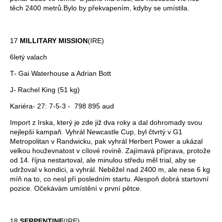
těch 2400 metrů.Bylo by překvapením, kdyby se umístila.
17
MILLITARY MISSION
(IRE)
6letý valach
T- Gai Waterhouse a Adrian Bott
J- Rachel King (51 kg)
Kariéra- 27: 7-5-3 - 798 895 aud
Import z Irska, který je zde již dva roky a dal dohromady svou
nejlepší kampaň. Vyhrál Newcastle Cup, byl čtvrtý v G1
Metropolitan v Randwicku, pak vyhrál Herbert Power a ukázal
velkou houževnatost v cílové rovině. Zajímavá příprava, protože
od 14. října nestartoval, ale minulou středu měl trial, aby se
udržoval v kondici, a vyhrál. Neběžel nad 2400 m, ale nese 6 kg
míň na to, co nesl při posledním startu. Alespoň dobrá startovní
pozice. Očekávám umístění v první pětce.
18
SERPENTINE
(IRE)