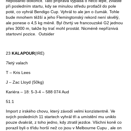
nepodařilo dokončit. Tato příprava vypadá o něco lépe, zvláště
při posledním startu, kdy se minulou středu protlačil do pole
poté, co vyhrál Bendigo Cup. Vyhrál to ale jen o čumák. Tohle
bude mnohem těžší a jeho Flemingtonský rekord není skvělý,
ale ponese o 4,5 kg méně. Byl čtvrtý ve francouzské G2 jednou
přes 3000 m, takže by trať mohl prostát. Nicméně nepříznivá
startovní pozice. Outsider
23
KALAPOUR
(IRE)
7letý valach
T – Kris Lees
J – Zac Lloyd (50kg)
Kariéra – 18: 5-3-4 – 588 074 Aud
51:1
Import z irského chovu, který závodí velmi konzistentně. Ve
svých posledních 11 startech vyhrál tři a umístění mu uniklo
pouze dvakrát, z toho jedno, kdy ztratil jezdce. Všichni koně co
porazil byli o třídu horší než co jsou v Melbourne Cupu , ale on