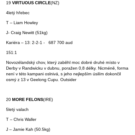
19
VIRTUOUS CIRCLE
(NZ)
4letý hřebec
T – Liam Howley
J- Craig Newitt (51kg)
Kariéra – 13: 2-2-1 - 687 700 aud
151:1
Novozélandský chov, který zaběhl moc dobré druhé místo v
Derby v Randwicku v dubnu, poražen 0,8 délky. Nicméně, forma
není v této kampani oslnivá, s jeho nejlepším úsilím dokončil
osmý z 13 v Geelong Cupu. Outsider
20
MORE FELONS
(IRE)
5letý valach
T – Chris Waller
J – Jamie Kah (50.5kg)