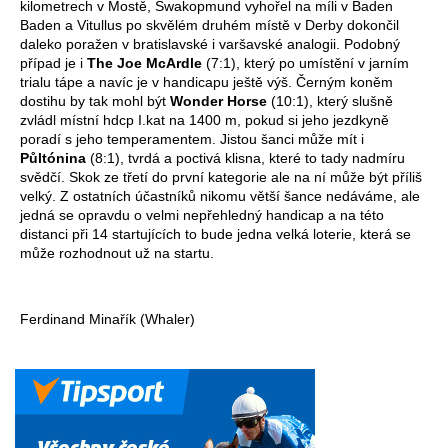
kilometrech v Mostě, Swakopmund vyhořel na míli v Baden
Baden a Vitullus po skvělém druhém místě v Derby dokončil
daleko poražen v bratislavské i varšavské analogii. Podobný
případ je i
The
Joe McArdle
(7:1), který po umístění v jarním
trialu tápe a navíc je v handicapu ještě výš.
Černým koněm
dostihu by tak mohl být
Wonder Horse
(10:1), který slušně
zvládl místní hdcp I.kat na 1400 m, pokud si jeho jezdkyně
poradí s jeho temperamentem. Jistou šanci může mít i
Půltónina
(8:1), tvrdá a poctivá klisna, které to tady nadmíru
svědčí. Skok ze třetí do první kategorie ale na ní může být příliš
velký. Z ostatních účastníků nikomu větší šance nedáváme, ale
jedná se opravdu o velmi nepřehledný handicap a na této
distanci při 14 startujících to bude jedna velká loterie, která se
může rozhodnout už na startu.
Ferdinand Minařík (Whaler)