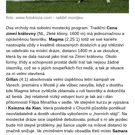
foto: www.fotokisza.com - rabbit montjeu
Dva vrcholy má sobotní mostecký program. Tradiční
Cena
zimní královny
(NL, 2leté klisny, 1600 m) má jednoznačnou a
oprávněnou favoritku.
Magma
(2,25:1) totiž ve své kariéře
nastoupila vždy v kvalitně obsazených dostizích a její vítězství
se odehrálo na místní dráze, distanci 1400 m a ve zkoušce,
která by se dala nazvat jako trial na Zimní královnu. Okolo
formy, třídy a schopnosti prostát delší trať tak nejsou žádné
otazníky, což se o jejích soupeřkách říct nedá, a tak je situace
za ní velmi otevřená.
Gillan
(4:1) absolvovala velmi úspěšnou letní kampaň ve
Varech, premiéra v Mostě jí ale vůbec nevyšla, když v dostihu
kde Magma lehce zvítězila zklamala v roli favoritky a dokončila
až šestá. Její relativně nízký vstupní kurz je tak asi i dán
přítomností Filipa Minaříka v sedle. Ve stejném kurzu je vypsána
i
Ksiezna da Xian
, která posledně v Chuchli působila poněkud
neovladatelně a dostih ukončila vybočením u „horních stájí". Na
mostecké dráze sice úspěšně debutovala, pokud s ní ale jezdec
bude mít stejné problémy, její šance uspět na mílové distanci to
značně snižuje. Ve zmíněném trialu obsadila třetí místo
Samara