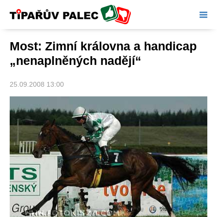
Tipařův palec
Most: Zimní královna a handicap
„nenaplněných nadějí“
25.09.2008 13:00