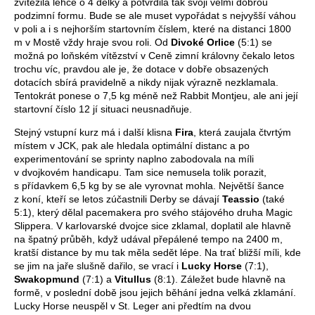
zvítězila lehce o 4 délky a potvrdila tak svoji velmi dobrou
podzimní formu. Bude se ale muset vypořádat s nejvyšší váhou
v poli a i s nejhorším startovním číslem, které na distanci 1800
m v Mostě vždy hraje svou roli. Od
Divoké Orlice
(5:1) se
možná po loňském vítězství v Ceně zimní královny čekalo letos
trochu víc, pravdou ale je, že dotace v dobře obsazených
dotacích sbírá pravidelně a nikdy nijak výrazně nezklamala.
Tentokrát ponese o 7,5 kg méně než Rabbit Montjeu, ale ani její
startovní číslo 12 jí situaci neusnadňuje.
Stejný vstupní kurz má i další klisna
Fira
, která zaujala čtvrtým
místem v JCK, pak ale hledala optimální distanc a po
experimentování se sprinty naplno zabodovala na míli
v dvojkovém handicapu. Tam sice nemusela tolik porazit,
s přídavkem 6,5 kg by se ale vyrovnat mohla. Největší šance
z koní, kteří se letos zúčastnili Derby se dávají
Teassio
(také
5:1), který dělal pacemakera pro svého stájového druha Magic
Slippera. V karlovarské dvojce sice zklamal, doplatil ale hlavně
na špatný průběh, když udával přepálené tempo na 2400 m,
kratší distance by mu tak měla sedět lépe. Na trať bližší míli, kde
se jim na jaře slušně dařilo, se vrací i
Lucky Horse
(7:1),
Swakopmund
(7:1) a
Vitullus
(8:1). Záležet bude hlavně na
formě, v poslední době jsou jejich běhání jedna velká zklamání.
Lucky Horse neuspěl v St. Leger ani předtím na dvou