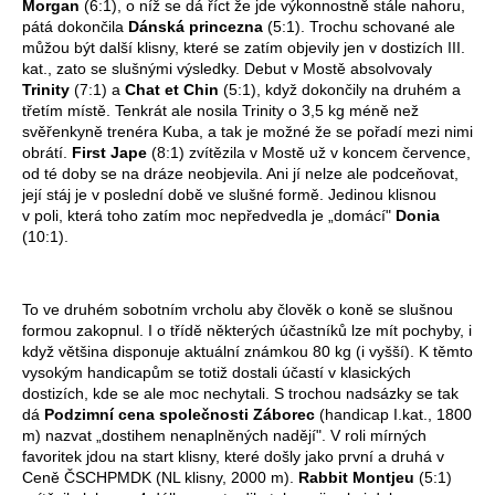
Morgan
(6:1), o níž se dá říct že jde výkonnostně stále nahoru,
pátá dokončila
Dánská princezna
(5:1). Trochu schované ale
můžou být další klisny, které se zatím objevily jen v dostizích III.
kat., zato se slušnými výsledky. Debut v Mostě absolvovaly
Trinity
(7:1) a
Chat et Chin
(5:1), když dokončily na druhém a
třetím místě. Tenkrát ale nosila Trinity o 3,5 kg méně než
svěřenkyně trenéra Kuba, a tak je možné že se pořadí mezi nimi
obrátí.
First Jape
(8:1) zvítězila v Mostě už v koncem července,
od té doby se na dráze neobjevila. Ani jí nelze ale podceňovat,
její stáj je v poslední době ve slušné formě. Jedinou klisnou
v poli, která toho zatím moc nepředvedla je „domácí"
Donia
(10:1).
To ve druhém sobotním vrcholu aby člověk o koně se slušnou
formou zakopnul. I o třídě některých účastníků lze mít pochyby, i
když většina disponuje aktuální známkou 80 kg (i vyšší). K těmto
vysokým handicapům se totiž dostali účastí v klasických
dostizích, kde se ale moc nechytali. S trochou nadsázky se tak
dá
Podzimní cena společnosti Záborec
(handicap I.kat., 1800
m) nazvat „dostihem nenaplněných nadějí". V roli mírných
favoritek jdou na start klisny, které došly jako první a druhá v
Ceně ČSCHPMDK (NL klisny, 2000 m).
Rabbit Montjeu
(5:1)