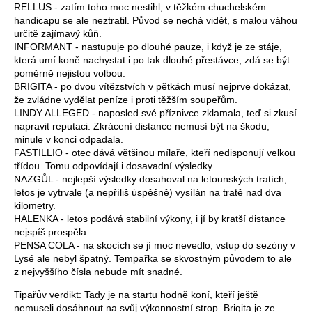
RELLUS - zatím toho moc nestihl, v těžkém chuchelském
handicapu se ale neztratil. Původ se nechá vidět, s malou váhou
určitě zajímavý kůň.
INFORMANT - nastupuje po dlouhé pauze, i když je ze stáje,
která umí koně nachystat i po tak dlouhé přestávce, zdá se být
poměrně nejistou volbou.
BRIGITA - po dvou vítězstvích v pětkách musí nejprve dokázat,
že zvládne vydělat peníze i proti těžším soupeřům.
LINDY ALLEGED - naposled své příznivce zklamala, teď si zkusí
napravit reputaci. Zkrácení distance nemusí být na škodu,
minule v konci odpadala.
FASTILLIO - otec dává většinou mílaře, kteří nedisponují velkou
třídou. Tomu odpovídají i dosavadní výsledky.
NAZGŮL - nejlepší výsledky dosahoval na letounských tratích,
letos je vytrvale (a nepříliš úspěšně) vysílán na tratě nad dva
kilometry.
HALENKA - letos podává stabilní výkony, i jí by kratší distance
nejspíš prospěla.
PENSA COLA - na skocích se jí moc nevedlo, vstup do sezóny v
Lysé ale nebyl špatný. Tempařka se skvostným původem to ale
z nejvyššího čísla nebude mít snadné.
Tipařův verdikt: Tady je na startu hodně koní, kteří ještě
nemuseli dosáhnout na svůj výkonnostní strop. Brigita je ze