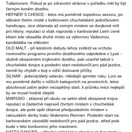
Tullamorem. Pokud je po zdravotní stránce v pořádku měl by být
černým koněm dostihu.
HEFNER´S CHOICE - letos má poměrně úspešnou sezonu, po
slibném třetím místě v květnovém chuchelském jedničkovém
handicapu, sice zklamala až osmým místem ve dvojkové míli
pro klisny, reputaci si však napravila v karlovarské Letní ceně
klisen kde obsadila druhé místo za výbornou Vadeonou,
kandidátka na vítězství.
OLD MALT - při letošním debutu lehce zvítězil ve vrcholu
rovinového programu prvního dostihového odpoledne v Lysé -
slušně obsazeném trojkovém dostihu, pak uzavřel tabuli v
chuchelské dvojce a poslední start nedokončil pro pád jezdce,
neměl by chybět v boji o nižší dotované příčky.
SILNAR - jedenáctiletý veterán, někdejší sprinter roku. Loni se
mu poměrně dařilo v nižších kategoriích na provinciích, letos
absolvoval zatím jeden neúspěšný start, k průniku mezi nejlepší
by se musel hodně zlepšit.
MARSSIO - zklamal při obutu ve velmi silně obsazené trojce,
reputaci si částečně napravil čtvrtým místem v chuchelské
dvojce, ale poté opět zklamal předposledním místem v
rakouském derby trialu Vederemo Rennen. Poslední start na
karlovarském závodišti nedokončil pro pád jezdce, střed pole
bude v této konkurenci jeho maximem.