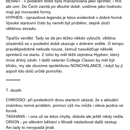
BENAFI - v poslední době byla manažována jako sprinter, i míli
ale umí. Do Čech zavítá po dlouhé době, uvidíme jako hodnotu
mají její moravské formy.
HYPHEN - opravdová legenda je letos evidentně v dobré formě.
Vysoké startovní číslo by neměl být problém, stejně útočí
většinou zezadu.
Tipařův verdikt: Tady se dá jen těžko někdo vyloučit, většina
účastníků se v poslední době ukazuje v dobrém světle. O tempo
pravděpodobně nebude nouze, čemuž nasvědčuje několik
sprinterů na startu. Z toho by měl těžit zejména Hyphen, který
mívá drtivý závěr. I další veterán College Classic by měl být
blízko, my ale zkusíme spolehlivou NONCHALANCE, i když by jí
aspoň kilo dolů určitě pomohlo.
**********
7. dostih
CHRISSIO- při posledních dvou startech ukázal, že s aktuální
známkou nemá problém, pomoci výš mu může i úleva jezdce ve
formě.
TAGHANA - i ona už se letos chytla, dokola ale ještě nikdy nešla.
ORION - po slibném běhání v Mostě následoval další sestup.
Ani tady to nevypadá jinak.