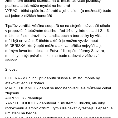
zmíněném dostihu skončila na 6. místě. Je však jezdecky
posílena a tak může myslet na honorář
VÝRAZ - běhá spíše kratší tratě a jeho cílem (a možností) bude
asi jeden z nižších honorářů
Tipařův verdikt: Většina soupeřů se na stejném závodišti utkala
v propozičně totožném dostihu před 14 dny, kde obsadili 2. - 6.
místo, což se odrazilo i v handicapech a teoreticky by všichni
měli být srovnáni. Z těchto aktérů je možno vyzdvihnout
MIDERISKA, který opět může atakovat příčku nejvyšší a je
mírným favoritem dostihu. Potvrdí-li zlepšení formy Stevero,
mohl by to být právě on, kdo se bude radovat z vítězství.
*********
2. dostih
ELDERA - v Chuchli při debutu slušné 6. místo, mohla by
atakovat jednu z dotací
MACK THE KNIFE - debut se moc nepovedl, ale můžeme čekat
zlepšení
AUREVOIR - debutuje
YANKEE DOODLE - debutoval 7. místem v Chuchli, ale díky
rodokmenu a ambicióznímu týmu lze čekat výraznější zlepšení a
umístění na bedně