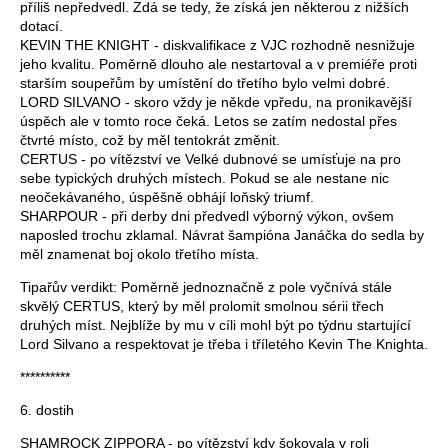
příliš nepředvedl. Zdá se tedy, že získá jen některou z nižších
dotací.
KEVIN THE KNIGHT - diskvalifikace z VJC rozhodně nesnižuje
jeho kvalitu. Poměrně dlouho ale nestartoval a v premiéře proti
starším soupeřům by umístění do třetího bylo velmi dobré.
LORD SILVANO - skoro vždy je někde vpředu, na pronikavější
úspěch ale v tomto roce čeká. Letos se zatím nedostal přes
čtvrté místo, což by měl tentokrát změnit.
CERTUS - po vítězství ve Velké dubnové se umísťuje na pro
sebe typických druhých místech. Pokud se ale nestane nic
neočekávaného, úspěšně obhájí loňský triumf.
SHARPOUR - při derby dni předvedl výborný výkon, ovšem
naposled trochu zklamal. Návrat šampióna Janáčka do sedla by
měl znamenat boj okolo třetího místa.
Tipařův verdikt: Poměrně jednoznačně z pole vyčnívá stále
skvělý CERTUS, který by měl prolomit smolnou sérii třech
druhých míst. Nejblíže by mu v cíli mohl být po týdnu startující
Lord Silvano a respektovat je třeba i tříletého Kevin The Knighta.
**********
6. dostih
SHAMROCK ZIPPORA - po vítězství kdy šokovala v roli