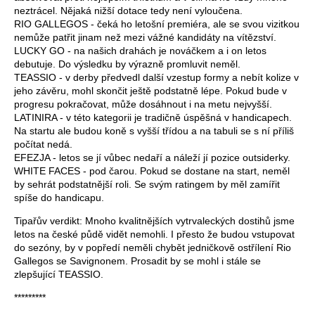
neztrácel. Nějaká nižší dotace tedy není vyloučena.
RIO GALLEGOS - čeká ho letošní premiéra, ale se svou vizitkou
nemůže patřit jinam než mezi vážné kandidáty na vítězství.
LUCKY GO - na našich drahách je nováčkem a i on letos
debutuje. Do výsledku by výrazně promluvit neměl.
TEASSIO - v derby předvedl další vzestup formy a nebít kolize v
jeho závěru, mohl skončit ještě podstatně lépe. Pokud bude v
progresu pokračovat, může dosáhnout i na metu nejvyšší.
LATINIRA - v této kategorii je tradičně úspěšná v handicapech.
Na startu ale budou koně s vyšší třídou a na tabuli se s ní příliš
počítat nedá.
EFEZJA - letos se jí vůbec nedaří a náleží jí pozice outsiderky.
WHITE FACES - pod čarou. Pokud se dostane na start, neměl
by sehrát podstatnější roli. Se svým ratingem by měl zamířit
spíše do handicapu.
Tipařův verdikt: Mnoho kvalitnějších vytrvaleckých dostihů jsme
letos na české půdě vidět nemohli. I přesto že budou vstupovat
do sezóny, by v popředí neměli chybět jedničkově ostřílení Rio
Gallegos se Savignonem. Prosadit by se mohl i stále se
zlepšující TEASSIO.
*********