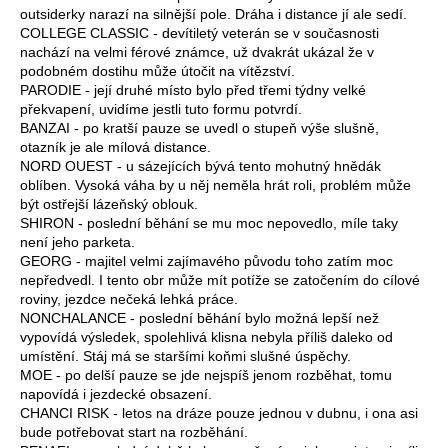
outsiderky narazí na silnější pole. Dráha i distance jí ale sedí.
COLLEGE CLASSIC - devítiletý veterán se v současnosti
nachází na velmi férové známce, už dvakrát ukázal že v
podobném dostihu může útočit na vítězství.
PARODIE - její druhé místo bylo před třemi týdny velké
překvapení, uvidíme jestli tuto formu potvrdí.
BANZAI - po kratší pauze se uvedl o stupeň výše slušně,
otazník je ale mílová distance.
NORD OUEST - u sázejících bývá tento mohutný hnědák
oblíben. Vysoká váha by u něj neměla hrát roli, problém může
být ostřejší lázeňský oblouk.
SHIRON - poslední běhání se mu moc nepovedlo, míle taky
není jeho parketa.
GEORG - majitel velmi zajímavého původu toho zatím moc
nepředvedl. I tento obr může mít potíže se zatočením do cílové
roviny, jezdce nečeká lehká práce.
NONCHALANCE - poslední běhání bylo možná lepší než
vypovídá výsledek, spolehlivá klisna nebyla příliš daleko od
umístění. Stáj má se staršími koňmi slušné úspěchy.
MOE - po delší pauze se jde nejspíš jenom rozběhat, tomu
napovídá i jezdecké obsazení.
CHANCI RISK - letos na dráze pouze jednou v dubnu, i ona asi
bude potřebovat start na rozběhání.