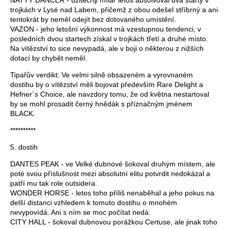
NATTY DANCER - užitečný mílař letos absolvoval dva starty v
trojkách v Lysé nad Labem, přičemž z obou odešel stříbrný a ani
tentokrát by neměl odejít bez dotovaného umístění.
VAZON - jeho letošní výkonnost má vzestupnou tendenci, v
posledních dvou startech získal v trojkách třetí a druhé místo.
Na vítězství to sice nevypadá, ale v boji o některou z nižších
dotací by chybět neměl.
Tipařův verdikt: Ve velmi silně obsazeném a vyrovnaném
dostihu by o vítězství měli bojovat především Rare Delight a
Hefner´s Choice, ale navzdory tomu, že od května nestartoval
by se mohl prosadit černý hnědák s příznačným jménem
BLACK.
**********
5. dostih
DANTES PEAK - ve Velké dubnové šokoval druhým místem, ale
poté svou příslušnost mezi absolutní elitu potvrdit nedokázal a
patří mu tak role outsidera.
WONDER HORSE - letos toho příliš nenaběhal a jeho pokus na
delší distanci vzhledem k tomuto dostihu o mnohém
nevypovídá. Ani s ním se moc počítat nedá.
CITY HALL - šokoval dubnovou porážkou Certuse, ale jinak toho