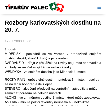
Tipařův palec
Rozbory karlovatských dostihů na
20. 7.
17.07.2008 16:00
1. dostih
MIDERISK - posledně se ve Varech v propozičně stejném
dostihu zlepšil, skončil druhý a je favoritem
DARDANELY - přejít z překážek na roviny se jí moc nepovedlo a
ani tady se neočekávají žádné velké zázraky
WENDYKA - ve stejném dostihu jako Miderisk 4. místo
ROCKY RAIN - opět stejný dostih - tentokrát 5. místo, musel by
se na lepší honorář ještě zlepšit
STEVERO - zlepšení předvedl na centrálním závodišti a může
zamíchat pořadím na čelních místech
ALONG - ve zmíněném dostihu 3. místo, které může zopakovat
AS FAIR - minule pozici favoritky neunesla a v několikrát