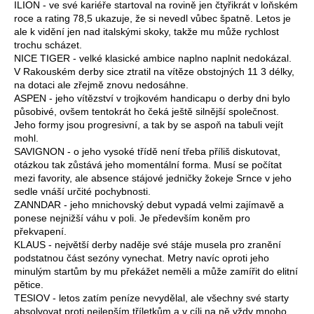
ILION - ve své kariéře startoval na rovině jen čtyřikrát v loňském
roce a rating 78,5 ukazuje, že si nevedl vůbec špatně. Letos je
ale k vidění jen nad italskými skoky, takže mu může rychlost
trochu scházet.
NICE TIGER - velké klasické ambice naplno naplnit nedokázal.
V Rakouském derby sice ztratil na vítěze obstojných 11 3 délky,
na dotaci ale zřejmě znovu nedosáhne.
ASPEN - jeho vítězství v trojkovém handicapu o derby dni bylo
působivé, ovšem tentokrát ho čeká ještě silnější společnost.
Jeho formy jsou progresivní, a tak by se aspoň na tabuli vejít
mohl.
SAVIGNON - o jeho vysoké třídě není třeba příliš diskutovat,
otázkou tak zůstává jeho momentální forma. Musí se počítat
mezi favority, ale absence stájové jedničky žokeje Srnce v jeho
sedle vnáší určité pochybnosti.
ZANNDAR - jeho mnichovský debut vypadá velmi zajímavě a
ponese nejnižší váhu v poli. Je především koněm pro
překvapení.
KLAUS - největší derby naděje své stáje musela pro zranění
podstatnou část sezóny vynechat. Metry navíc oproti jeho
minulým startům by mu překážet neměli a může zamířit do elitní
pětice.
TESIOV - letos zatím peníze nevydělal, ale všechny své starty
absolvovat proti nejlepším tříletkům a v cíli na ně vždy mnoho