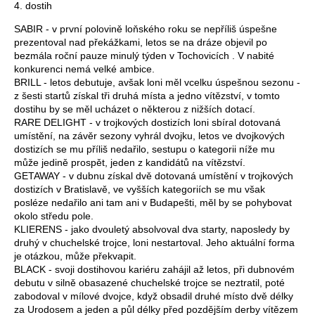
4. dostih
SABIR - v první polovině loňského roku se nepříliš úspešne
prezentoval nad překážkami, letos se na dráze objevil po
bezmála roční pauze minulý týden v Tochovicích . V nabité
konkurenci nemá velké ambice.
BRILL - letos debutuje, avšak loni měl vcelku úspešnou sezonu -
z šesti startů získal tři druhá místa a jedno vítězství, v tomto
dostihu by se měl ucházet o některou z nižších dotací.
RARE DELIGHT - v trojkových dostizích loni sbíral dotovaná
umístění, na závěr sezony vyhrál dvojku, letos ve dvojkových
dostizích se mu příliš nedařilo, sestupu o kategorii níže mu
může jedině prospět, jeden z kandidátů na vítězství.
GETAWAY - v dubnu získal dvě dotovaná umístění v trojkových
dostizích v Bratislavě, ve vyšších kategoriích se mu však
posléze nedařilo ani tam ani v Budapešti, měl by se pohybovat
okolo středu pole.
KLIERENS - jako dvouletý absolvoval dva starty, naposledy by
druhý v chuchelské trojce, loni nestartoval. Jeho aktuální forma
je otázkou, může překvapit.
BLACK - svoji dostihovou kariéru zahájil až letos, při dubnovém
debutu v silně obasazené chuchelské trojce se neztratil, poté
zabodoval v mílové dvojce, když obsadil druhé místo dvě délky
za Urodosem a jeden a půl délky před pozdějším derby vítězem