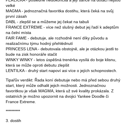
PERLIČKA - posledně nedokončila a její šance na dotaci nejsou
velké
MAGMA - jednoznačná favoritka dostihu, která čeká na svůj
první zásah
DABL - zlepšil se a můžeme jej čekat na tabuli
FRANCE EXTREME - více než slušný debut jej řadí k adeptům
na čelní místa
FAIR FAME - debutuje, ale rozhodně není díky původu a
realizačnímu týmu hodný přehlédnutí
PRINCESS LENA - debutovala obstojně, ale je otázkou jestli to
bude na zisk honoráře stačit
WINKY WINKY - letos úspěšná trenérka vysílá do boje klisnu,
která se může oproti debutu zlepšit
LENTILKA - druhý start napoví asi více o jejích schopnostech.
Tipařův verdikt: Řada koní debutuje nebo má před sebou druhý
start, který může odhalit jejich možnosti. Jednoznačnou
favoritkou je však MAGMA, která už své kvality prokázala. Z
ostatních je možno upozornit na dvojici Yankee Doodle či
France Extreme.
**********
3. dostih