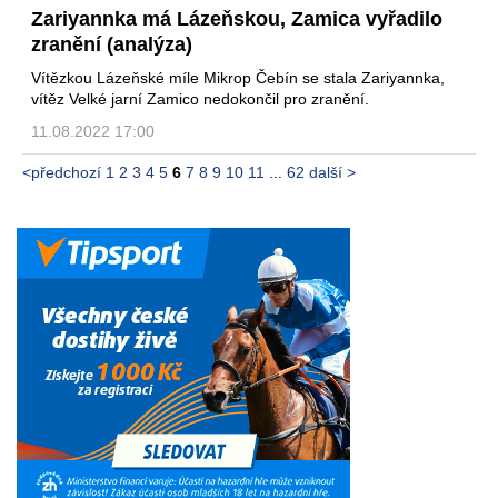
Zariyannka má Lázeňskou, Zamica vyřadilo
zranění (analýza)
Vítězkou Lázeňské míle Mikrop Čebín se stala Zariyannka,
vítěz Velké jarní Zamico nedokončil pro zranění.
11.08.2022 17:00
<předchozí
1
2
3
4
5
6
7
8
9
10
11
...
62
další >