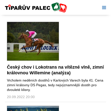
Tipařův palec
Český chov i Lokotrans na vítězné vlně, zimní
královnou Willemine (analýza)
Vrcholem neděních dostihů v Karlových Varech byla 41. Cena
zimní královny DS Pegas, tedy nejvýznamnější dostih pro
dvouleté klisny.
20.09.2022 20:00