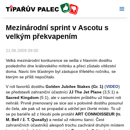
Tipařův palec
Mezinárodní sprint v Ascotu s
velkým překvapením
21.06.2009 09:00
Velká mezinárodní konkurence se sešla v hlavním dostihu
posledního dne královského mítinku a přeci zůstalo vítězství
doma. Navíc tím šťastným byl zástupce tříletého ročníku, se
kterým se příliš nepočítalo.
V roli favoritů dostihu
Golden Jubilee Stakes (Gr. 1)
(
VIDEO
)
se představili zahraniční účastníci
JJ The Jet Plane
(3,5:1) a
Sacred Kingdom
(5:1), ale v samotném průběhu už hlavní roli
nehráli. Prvně jmenovaný se sice asi v polovině dostihu posunul
do čela, ale pak už se propadal a udržel jen čtvrté místo. To už
se po bariéře až z hloubi pole protáhl
ART CONNOISSEUR (tr.
M. Bell / ž. T. Queally)
a nedal už nikomu šanci. Čest
zahraničních účastníků alespoň trochu zachránil druhým místem