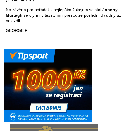
(tr. Henderson).
Na závěr a pro pořádek - nejlepším žokejem se stal
Johnny
Murtagh
se čtyřmi vítězstvími i přesto, že poslední dva dny už
nejezdil.
GEORGE R