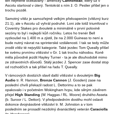
ten nejméně očekávaný - americký
Cannonball
, který už v
Ascotu startoval v úterý. Tentokrát s ním ž. O. Peslier přišel jen o
trochu pozdě.
Samotný vítěz je samozřejmě velkým překvapením (vítězný kurz
21:1), ale v Ascotu už vyhrál podruhé. Loni zde totiž triumfoval v
Coventry Stakes pro dvouleté a minimálně v první polovině
sezóny to byl i nejlepší kůň ročníku. Letos ho trenér Bell
vyzkoušel na 1.400 m a zjistil, že na 2.000 Guineas to není a
bude nutný návrat na sprinterské vzdálenosti. I tak se tedy může
zrodit vítěz té nejvyšší kategorie. Také jezdec Tom Queally přišel
ke svému prvnímu vítězství v Gr. 1 tak trochu náhodou. Koně
měla původně jezdit Hayley Turner - ta je ale dlouhodobě mimo
ze zdravotních důvodů. Stálý jezdec J. Spencer zase dostal stop
od rozhodčích a tak přišel na řadu T. Queally.
V rámcových dostizích slavil další vítězství s dvouletým
Big
Audio
tr. R. Hannon,
Bronze Cannon
(J. Gosden) zase na
poslední chvíli překazil radost L. Dettorimu a to se pak
opakovalo i v početném Wokingham hcpu, kde silným závěrem
přejel
High Standing
(W. Haggas / RL. Moore) druhého Asseta
(b. Suroor / L. Dettori). V předposledním dostihu mohl oslavit
dokonce dvojnásobné vítězství tr. M. Johnston a v tom
posledním se prosadil nezdolný dvanáctiletý veterán
Caraciolla