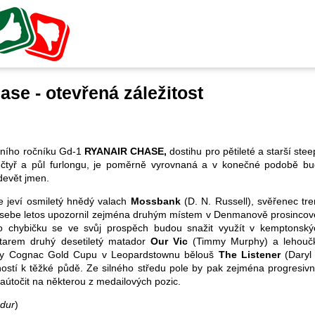
ase - otevřená záležitost
tošního ročníku Gd-1
RYANAIR CHASE,
dostihu pro pětileté a starší stee
a čtyř a půl furlongu, je poměrně vyrovnaná a v konečné podobě bu
devět jmen.
se jeví osmiletý hnědý valach
Mossbank
(D. N. Russell), svěřenec tr
a sebe letos upozornil zejména druhým místem v Denmanově prosinco
 chybičku se ve svůj prospěch budou snažit využít v kemptonský
tarem druhý desetiletý matador
Our Vic
(Timmy Murphy) a lehoučk
y Cognac Gold Cupu v Leopardstownu bělouš
The Listener
(Daryl 
stí k těžké půdě. Ze silného středu pole by pak zejména progresiv
aútočit na některou z medailových pozic.
dur
)