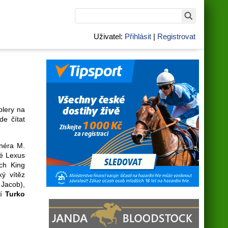
Uživatel:
Přihlásit
|
Registrovat
plery na
de čítat
enéra M.
vé Lexus
ch King
ý vítěz
Jacob),
ní
Turko