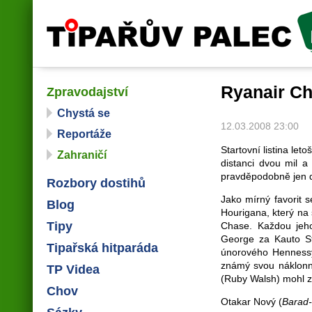
Tipařův palec
Ryanair Ch
Zpravodajství
Chystá se
12.03.2008 23:00
Reportáže
Startovní listina le
Zahraničí
distanci dvou mil 
pravděpodobně jen 
Rozbory dostihů
Jako mírný favorit 
Blog
Hourigana, který n
Tipy
Chase. Každou jeho
George za Kauto S
Tipařská hitparáda
únorového Henness
známý svou náklonno
TP Videa
(Ruby Walsh) mohl z
Chov
Otakar Nový (
Barad-