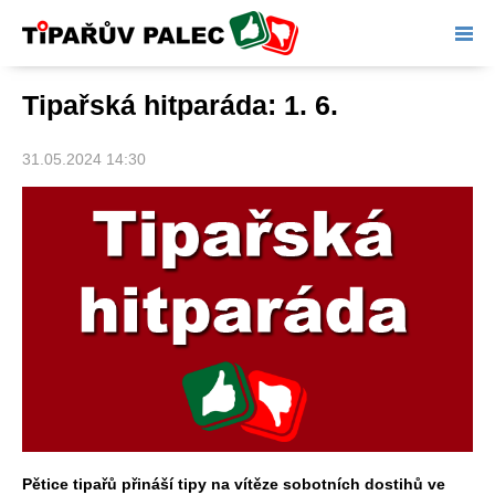
Tipařův palec
Tipařská hitparáda: 1. 6.
31.05.2024 14:30
Pětice tipařů přináší tipy na vítěze sobotních dostihů ve