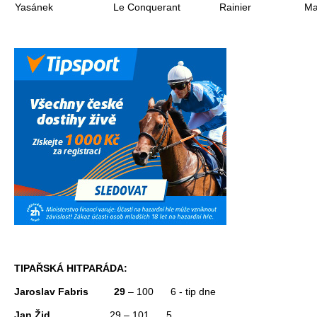
Yasánek
Le Conquerant
Rainier
Ma
TIPAŘSKÁ HITPARÁDA:
Jaroslav Fabris
29
– 100 6 - tip dne
Jan Žid
29 – 101 5