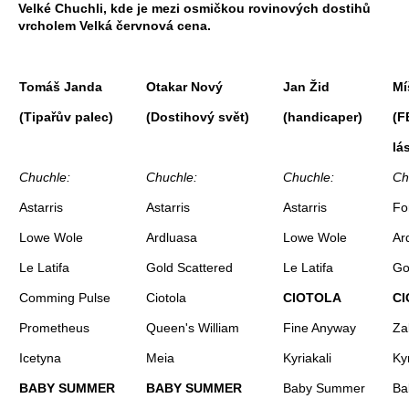
Velké Chuchli, kde je mezi osmičkou rovinových dostihů
vrcholem Velká červnová cena.
Tomáš Janda
Otakar Nový
Jan Žid
Mí
(Tipařův palec)
(Dostihový svět)
(handicaper)
(F
lá
Chuchle:
Chuchle:
Chuchle:
Ch
Astarris
Astarris
Astarris
Fo
Lowe Wole
Ardluasa
Lowe Wole
Ar
Le Latifa
Gold Scattered
Le Latifa
Go
Comming Pulse
Ciotola
CIOTOLA
C
Prometheus
Queen's William
Fine Anyway
Za
Icetyna
Meia
Kyriakali
Kyr
BABY SUMMER
BABY SUMMER
Baby Summer
Ba