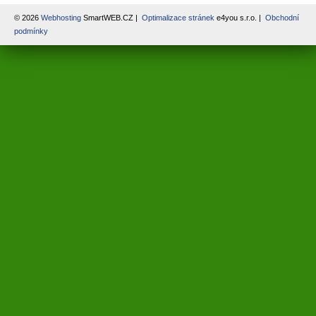
© 2026
Webhosting
SmartWEB.CZ |
Optimalizace stránek
e4you s.r.o. |
Obchodní
podmínky