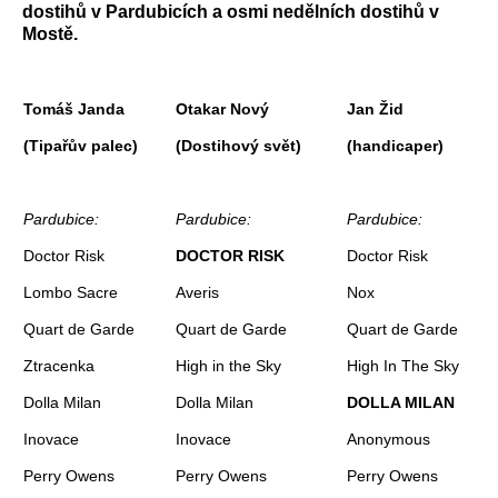
dostihů v Pardubicích a osmi nedělních dostihů v
Mostě.
Tomáš Janda
Otakar Nový
Jan Žid
(Tipařův palec)
(Dostihový svět)
(handicaper)
Pardubice:
Pardubice:
Pardubice:
Doctor Risk
DOCTOR RISK
Doctor Risk
Lombo Sacre
Averis
Nox
Quart de Garde
Quart de Garde
Quart de Garde
Ztracenka
High in the Sky
High In The Sky
Dolla Milan
Dolla Milan
DOLLA MILAN
Inovace
Inovace
Anonymous
Perry Owens
Perry Owens
Perry Owens