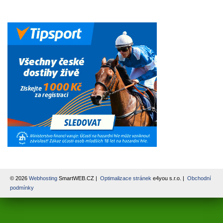
© 2026
Webhosting
SmartWEB.CZ |
Optimalizace stránek
e4you s.r.o. |
Obchodní
podmínky