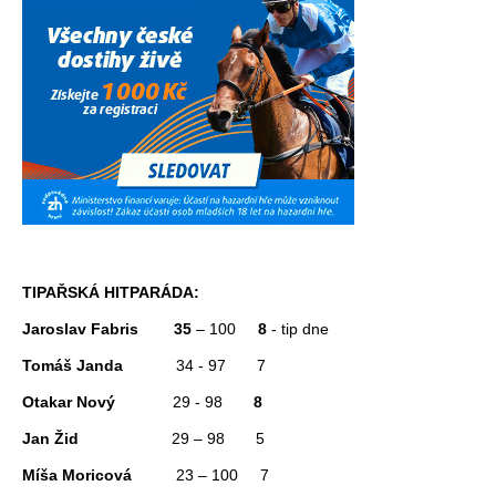
TIPAŘSKÁ HITPARÁDA:
Jaroslav Fabris
35
– 100
8
- tip dne
Tomáš Janda
34 - 97 7
Otakar Nový
29 - 98
8
Jan Žid
29 – 98 5
Míša Moricová
23 – 100
7