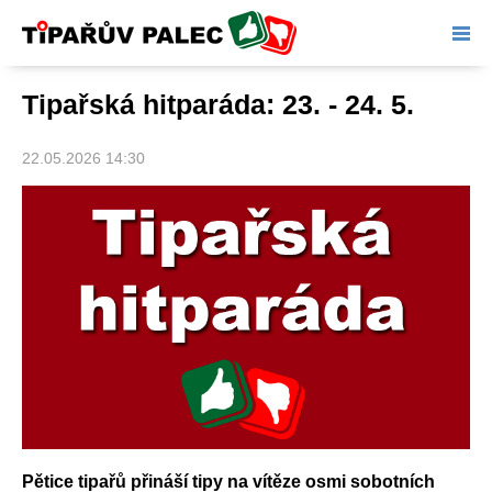
Tipařův palec
Tipařská hitparáda: 23. - 24. 5.
22.05.2026 14:30
Pětice tipařů přináší tipy na vítěze osmi sobotních