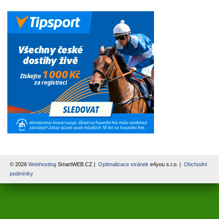
© 2026
Webhosting
SmartWEB.CZ |
Optimalizace stránek
e4you s.r.o. |
Obchodní
podmínky