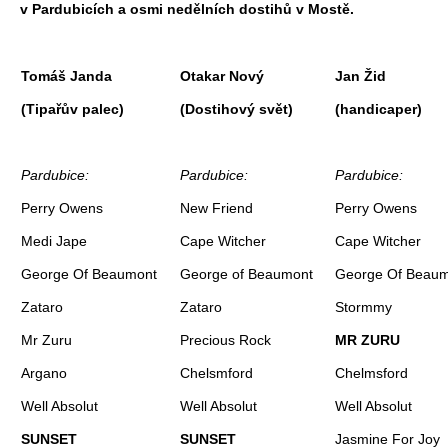
v Pardubicích a osmi nedělních dostihů v Mostě.
Tomáš Janda
Otakar Nový
Jan Žid
(Tipařův palec)
(Dostihový svět)
(handicaper)
Pardubice:
Pardubice:
Pardubice:
Perry Owens
New Friend
Perry Owens
Medi Jape
Cape Witcher
Cape Witcher
George Of Beaumont
George of Beaumont
George Of Beau
Zataro
Zataro
Stormmy
Mr Zuru
Precious Rock
MR ZURU
Argano
Chelsmford
Chelmsford
Well Absolut
Well Absolut
Well Absolut
SUNSET
SUNSET
Jasmine For Joy