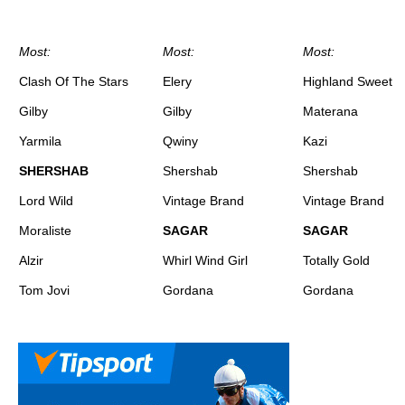
Most:
Most:
Most:
Clash Of The Stars
Elery
Highland Sweet
Gilby
Gilby
Materana
Yarmila
Qwiny
Kazi
SHERSHAB
Shershab
Shershab
Lord Wild
Vintage Brand
Vintage Brand
Moraliste
SAGAR
SAGAR
Alzir
Whirl Wind Girl
Totally Gold
Tom Jovi
Gordana
Gordana