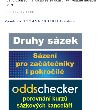
cenu Conseq, handicap se 14 účastníky? Vsaďte nejlepší
kurz. __________________________...
17.09.2017 11:00
<předchozí
1
2
3
4
5
6
7
8
9
10
11
12
další >