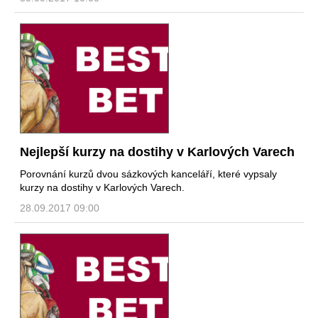
Nejlepší kurzy na dostihy v Karlových Varech
Porovnání kurzů dvou sázkových kanceláří, které vypsaly
kurzy na dostihy v Karlových Varech.
28.09.2017 09:00