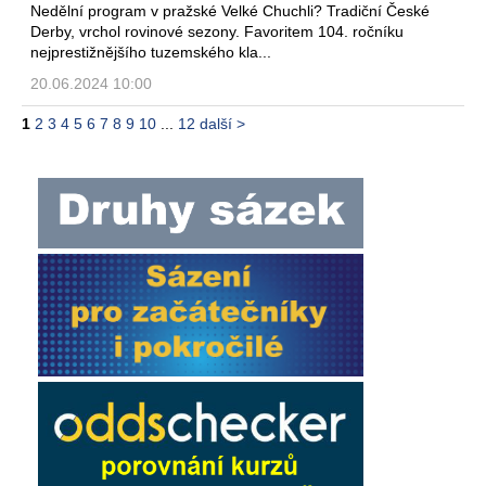
Nedělní program v pražské Velké Chuchli? Tradiční České
Derby, vrchol rovinové sezony. Favoritem 104. ročníku
nejprestižnějšího tuzemského kla...
20.06.2024 10:00
1
2
3
4
5
6
7
8
9
10
...
12
další >