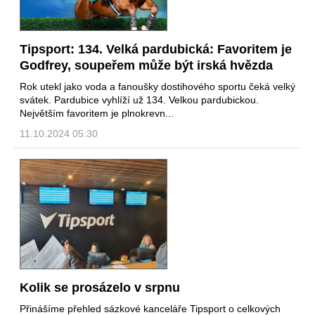
Tipsport: 134. Velká pardubická: Favoritem je
Godfrey, soupeřem může být irská hvězda
Rok utekl jako voda a fanoušky dostihového sportu čeká velký
svátek. Pardubice vyhlíží už 134. Velkou pardubickou.
Největším favoritem je plnokrevn...
11.10.2024 05:30
Kolik se prosázelo v srpnu
Přinášíme přehled sázkové kanceláře Tipsport o celkových