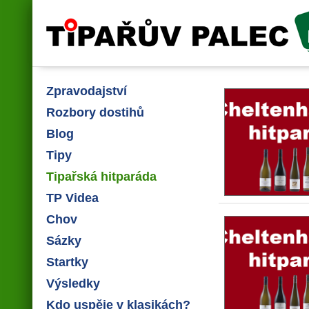
Tipařův palec
Zpravodajství
Rozbory dostihů
Blog
Tipy
Tipařská hitparáda
TP Videa
Chov
Sázky
Startky
Výsledky
Kdo uspěje v klasikách?