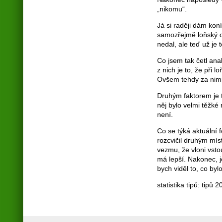
„nikomu“.
Já si raději dám kon
samozřejmě loňský 
nedal, ale teď už je 
Co jsem tak četl ana
z nich je to, že při 
Ovšem tehdy za nimi 
Druhým faktorem je t
něj bylo velmi těžké
není.
Co se týká aktuální 
rozcvičil druhým mí
vezmu, že vloni vsto
má lepší. Nakonec, je
bych viděl to, co by
statistika tipů: tipů