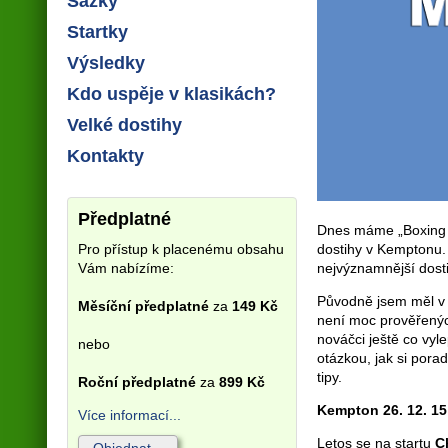
Sázky
Startky
Výsledky
Kdo uspěje v klasikách?
Velké dostihy
Kontakty
Předplatné
Dnes máme „Boxing 
Pro přístup k placenému obsahu
dostihy v Kemptonu. I
Vám nabízíme:
nejvýznamnější dosti
Původně jsem měl v p
Měsíční předplatné
za
149 Kč
není moc prověřených
nováčci ještě co vyl
nebo
otázkou, jak si pora
tipy.
Roční předplatné
za
899 Kč
Kempton 26. 12. 15:
Více informací...
Letos se na startu
C