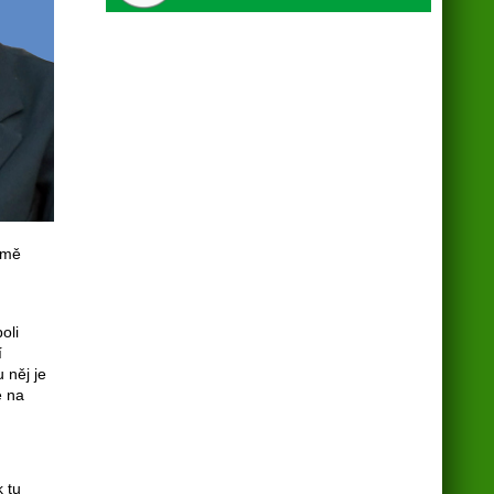
jmě
oli
í
 něj je
e na
k tu