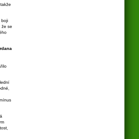
 takže
 boji
, že se
lého
rdana
řilo
lední
odné,
 mínus
má
tým
tost,