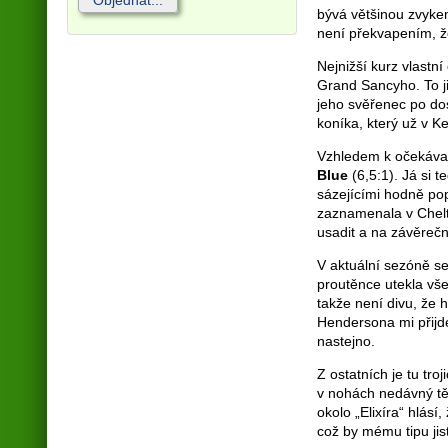
Objednat...
bývá většinou zvyke
není překvapením, že
Nejnižší kurz vlastní
Grand Sancyho. To ji
jeho svěřenec po dos
koníka, který už v K
Vzhledem k očekávan
Blue
(6,5:1). Já si 
sázejícími hodně pop
zaznamenala v Chelt
usadit a na závěrečn
V aktuální sezóně se
proutěnce utekla vše
takže není divu, že h
Hendersona mi přij
nastejno.
Z ostatních je tu troj
v nohách nedávný tě
okolo „Elixíra“ hlásí
což by mému tipu jis