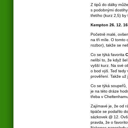
Z tipů do dálky můž
s podobnými dostihy
třetího (kurz 2,5) by
Kempton 26. 12. 16:
Početně malé, ovšem
na tři míle. O tomto
rozbor), takže se ne
Co se týká favorita
C
nelíbí to, že když še
vyšší kurz. Na své o
o bod výš. Teď tedy 
prověření. Takže už 
Co se týká soupeřů, 
je na této dráze ho
třeba v Cheltenhamu 
Zajímavé je, že od r
tipáče se podařilo d
sázkovek @ 12. Ovšem
pravda, že o favorito
Nakonec naposledy v 