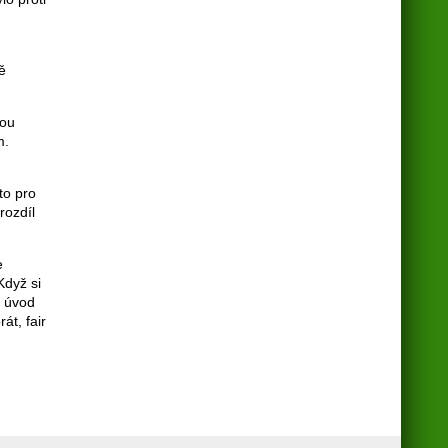
ě
nou
m.
to pro
rozdíl
e
Když si
í úvod
át, fair