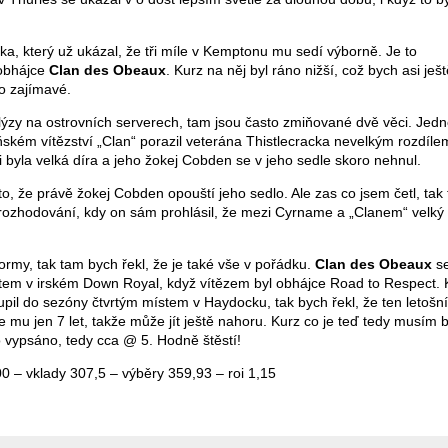
íka, který už ukázal, že tři míle v Kemptonu mu sedí výborně. Je to
obhájce
Clan des Obeaux
. Kurz na něj byl ráno nižší, což bych asi ješt
to zajímavé.
lýzy na ostrovních serverech, tam jsou často zmiňované dvě věci. Jed
loňském vítězství „Clan“ porazil veterána Thistlecracka nevelkým rozdíle
byla velká díra a jeho žokej Cobden se v jeho sedle skoro nehnul.
o, že právě žokej Cobden opouští jeho sedlo. Ale zas co jsem četl, tak 
 rozhodování, kdy on sám prohlásil, že mezi Cyrname a „Clanem“ velký 
formy, tak tam bych řekl, že je také vše v pořádku.
Clan des Obeaux
s
stem v irském Down Royal, když vítězem byl obhájce Road to Respect. 
upil do sezóny čtvrtým místem v Haydocku, tak bych řekl, že ten letošn
 mu jen 7 let, takže může jít ještě nahoru. Kurz co je teď tedy musím br
lo vypsáno, tedy cca @ 5. Hodně štěstí!
 200 – vklady 307,5 – výběry 359,93 – roi 1,15