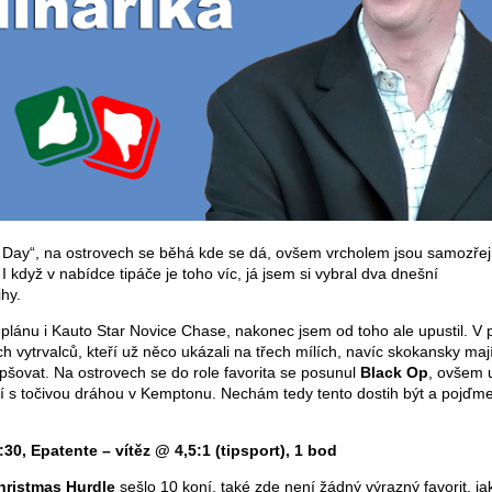
Day“, na ostrovech se běhá kde se dá, ovšem vrcholem jsou samozře
 když v nabídce tipáče je toho víc, já jsem si vybral dva dnešní
hy.
lánu i Kauto Star Novice Chase, nakonec jsem od toho ale upustil. V p
 vytrvalců, kteří už něco ukázali na třech mílích, navíc skokansky maj
epšovat. Na ostrovech se do role favorita se posunul
Black Op
, ovšem u
dí s točivou dráhou v Kemptonu. Nechám tedy tento dostih být a pojďm
30, Epatente – vítěz @ 4,5:1 (tipsport), 1 bod
hristmas Hurdle
sešlo 10 koní, také zde není žádný výrazný favorit, ja