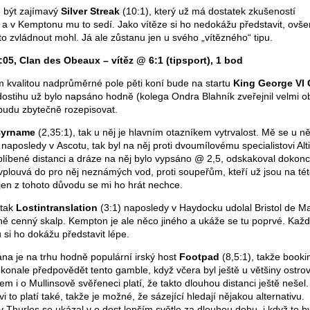
e být zajímavý
Silver Streak
(10:1), který už má dostatek zkušeností
 a v Kemptonu mu to sedí. Jako vítěze si ho nedokážu představit, ovš
 to zvládnout mohl. Já ale zůstanu jen u svého „vítězného“ tipu.
05, Clan des Obeaux – vítěz @ 6:1 (tipsport), 1 bod
 kvalitou nadprůměrné pole pěti koní bude na startu
King George VI
 dostihu už bylo napsáno hodně (kolega Ondra Blahník zveřejnil velmi o
budu zbytečně rozepisovat.
yrname
(2,35:1), tak u něj je hlavním otazníkem vytrvalost. Mě se u n
l naposledy v Ascotu, tak byl na něj proti dvoumílovému specialistovi Alt
blíbené distanci a dráze na něj bylo vypsáno @ 2,5, odskakoval dokonc
vplouvá do pro něj neznámých vod, proti soupeřům, kteří už jsou na této
jen z tohoto důvodu se mi ho hrát nechce.
tak
Lostintranslation
(3:1) naposledy v Haydocku udolal Bristol de Ma
dně cenný skalp. Kempton je ale něco jiného a ukáže se tu poprvé. Ka
si ho dokážu představit lépe.
ána je na trhu hodně populární irský host
Footpad
(8,5:1), takže book
okonale předpovědět tento gamble, když včera byl ještě u většiny ostro
 i o Mullinsově svěřeneci platí, že takto dlouhou distanci ještě nešel.
vi to platí také, takže je možné, že sázející hledají nějakou alternativu.
Thurles se ukázal v o dost lepším světle za dlouhou dobu, i když to by