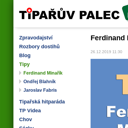
Tipařův palec
Ferdinand 
Zpravodajství
Rozbory dostihů
26.12.2019 11:30
Blog
Tipy
Ferdinand Minařík
Ondřej Blahník
Jaroslav Fabris
Tipařská hitparáda
TP Videa
Chov