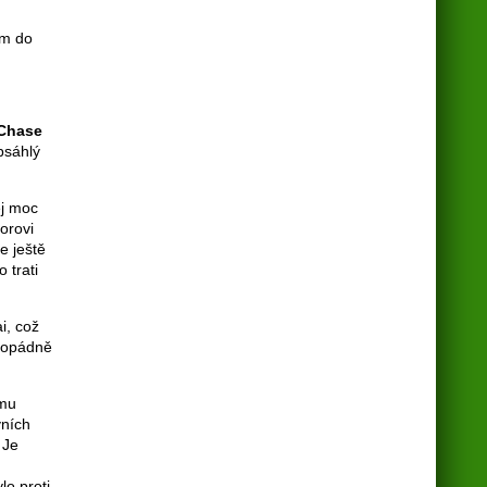
em do
 Chase
bsáhlý
ěj moc
iorovi
e ještě
 trati
i, což
ždopádně
imu
vních
 Je
lo proti