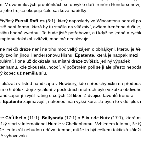
m. V dvoumílových proutěnkách se obvykle daří trenéru Hendersonovi,
 jeho trojice okupuje čelo sázkové nabídky.
 čtyřletý
Fussil Raffles
(3:1), který naposledy ve Wincantonu porazil po
stě není forma, která by tu stačila na vítězství, ovšem trenér se dušuje
tihu hodně zvednul. To bude jistě potřebovat, a i když se jedná a rych
emptonu dokázal zvítězit, moc mě neoslovuje.
é měkčí dráze není na trhu moc velký zájem o obhájkyni, kterou je
Ve
tedy zvolím jinou Hendersonovu klisnu,
Epatente
, která je naopak mezi
ulární. I ona už dokázala na místní dráze zvítězit, jediný výpadek
enhamu, kde zkoušela „hood“. V početném poli se jí ale přesto nepoda
ý kopec už neměla sílu.
 ukázala v listed handicapu v Newbury, kde i přes chybičku na předpos
m o 6 délek. Její zrychlení v posledních metrech bylo vskutku obdivuh
andicaper jí zvýšil rating o celých 13 liber. Z dvojice favoritů trenéra
de
Epatente
zajímavější, nakonec má i vyšší kurz. Já bych to viděl plus
ice
Ch´tibello
(11:1),
Ballyandy
(17:1) a
Elixir de Nutz
(17:1), která 
žký start v International Hurdle v Cheltenhamu. Vzhledem k tomu, že 
, že tentokrát nebudou udávat tempo, může to být celkem taktická záleži
tě vyhovovalo.