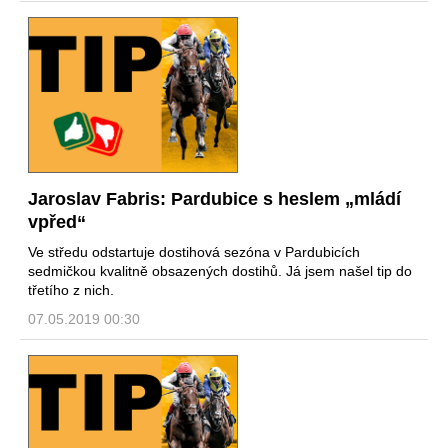
Jaroslav Fabris: Pardubice s heslem „mládí
vpřed“
Ve středu odstartuje dostihová sezóna v Pardubicích
sedmičkou kvalitně obsazených dostihů. Já jsem našel tip do
třetího z nich.
07.05.2019 00:30