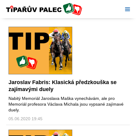
Tipařův palec
Jaroslav Fabris: Klasická předzkouška se
zajímavými duely
Nabitý Memoriál Jaroslava Maška vynechávám, ale pro
Memoriál profesora Václava Michala jsou vypsané zajímavé
duely.
05.06.2020 19:45