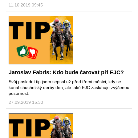
11.10.2019 09:45
Jaroslav Fabris: Kdo bude čarovat při EJC?
Svůj poslední tip jsem sepsal už před třemi měsíci, kdy se
konal chuchelský derby den, ale také EJC zasluhuje zvýšenou
pozornost.
27.09.2019 15:30