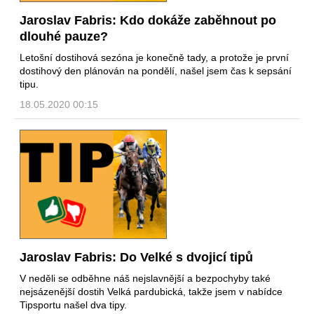
Jaroslav Fabris: Kdo dokáže zaběhnout po
dlouhé pauze?
Letošní dostihová sezóna je konečně tady, a protože je první
dostihový den plánován na pondělí, našel jsem čas k sepsání
tipu.
18.05.2020 00:15
Jaroslav Fabris: Do Velké s dvojicí tipů
V neděli se odběhne náš nejslavnější a bezpochyby také
nejsázenější dostih Velká pardubická, takže jsem v nabídce
Tipsportu našel dva tipy.