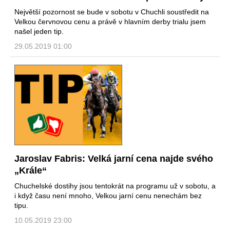
Největší pozornost se bude v sobotu v Chuchli soustředit na
Velkou červnovou cenu a právě v hlavním derby trialu jsem
našel jeden tip.
29.05.2019 01:00
Jaroslav Fabris: Velká jarní cena najde svého
„Krále“
Chuchelské dostihy jsou tentokrát na programu už v sobotu, a
i když času není mnoho, Velkou jarní cenu nenechám bez
tipu.
10.05.2019 23:00