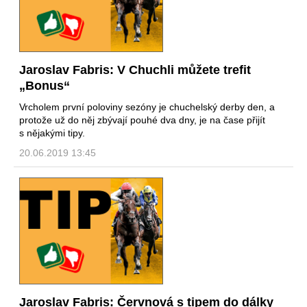
Jaroslav Fabris: V Chuchli můžete trefit
„Bonus“
Vrcholem první poloviny sezóny je chuchelský derby den, a
protože už do něj zbývají pouhé dva dny, je na čase přijít
s nějakými tipy.
20.06.2019 13:45
Jaroslav Fabris: Červnová s tipem do dálky