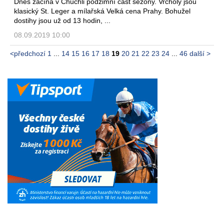
Dnes začíná v Chuchli podzimní část sezóny. Vrcholy jsou
klasický St. Leger a mílařská Velká cena Prahy. Bohužel
dostihy jsou už od 13 hodin, ...
08.09.2019 10:00
<předchozí
1
...
14
15
16
17
18
19
20
21
22
23
24
...
46
další >