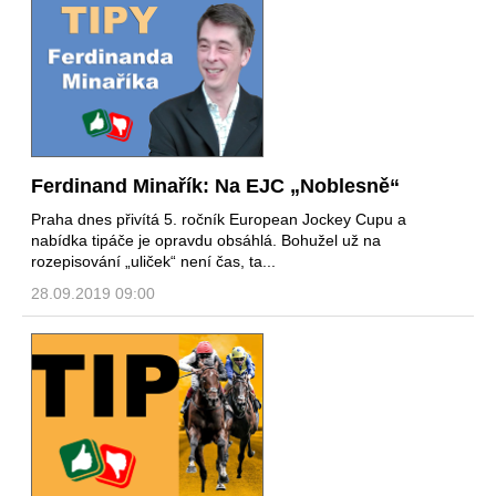
Ferdinand Minařík: Na EJC „Noblesně“
Praha dnes přivítá 5. ročník European Jockey Cupu a
nabídka tipáče je opravdu obsáhlá. Bohužel už na
rozepisování „uliček“ není čas, ta...
28.09.2019 09:00