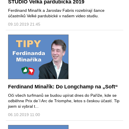
STUDIO Velká pardubická 2019
Ferdinand Minařík a Jaroslav Fabris rozebírají šance
účastníků Velké pardubické v našem video studiu.
09.10.2019 21:45
Ferdinand Minařík: Do Longchamp na „Soft“
Oči všech turfmanů se budou upírat dnes do Paříže, kde se
odběhne Prix de´l Arc de Triomphe, letos s českou účastí. Tip
jsem si vybral t...
06.10.2019 11:00