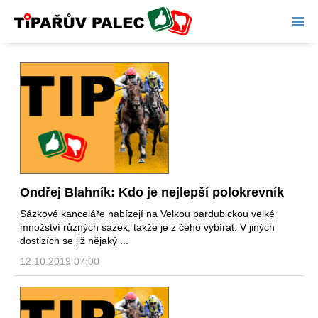
Tipařův palec
Ondřej Blahník: Kdo je nejlepší polokrevník
Sázkové kanceláře nabízejí na Velkou pardubickou velké
množství různých sázek, takže je z čeho vybírat. V jiných
dostizích se již nějaký ...
12.10.2019 07:00