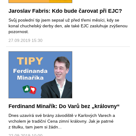
Jaroslav Fabris: Kdo bude čarovat při EJC?
Svůj poslední tip jsem sepsal už před třemi měsíci, kdy se
konal chuchelský derby den, ale také EJC zasluhuje zvýšenou
pozornost.
27.09.2019 15:30
Ferdinand Minařík: Do Varů bez „královny“
Dnes uzavírá své brány závodiště v Karlových Varech a
vrcholem je tradiční Cena zimní královny. Jak je patrné
z titulku, tam jsem si žádn...
22.09.2019 10:00